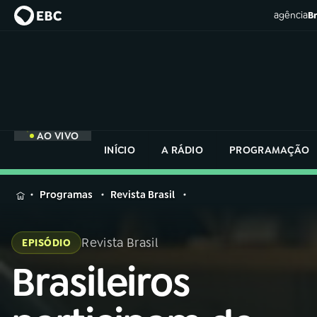
agência
Br
AO VIVO
INÍCIO
A RÁDIO
PROGRAMAÇÃO
MENU
Programas
Revista Brasil
Buscar
na
Revista Brasil
EPISÓDIO
Rádio
Buscar
Nacional
Brasileiros
Buscar
na
Rádio
AO VIVO