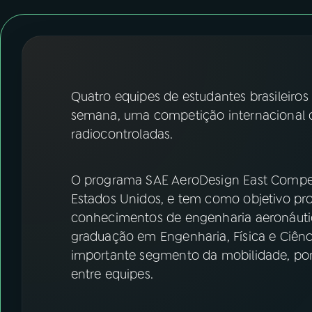
07
ÚLTIMAS
08
FESTIVAL DE MÚSICA
ACOMPANHE A RÁDIO NACIONAL
Quatro equipes de estudantes brasileiros
semana, uma competição internacional d
YouTube
Facebook
radiocontroladas.
Instagram
X
O programa SAE AeroDesign East Competi
TikTok
Estados Unidos, e tem como objetivo prop
conhecimentos de engenharia aeronáutic
graduação em Engenharia, Física e Ciênci
importante segmento da mobilidade, por
entre equipes.