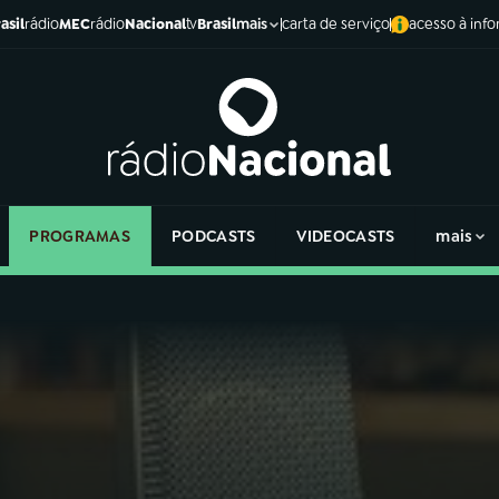
asil
rádio
MEC
rádio
Nacional
tv
Brasil
carta de serviço
acesso à inf
mais
PROGRAMAS
PODCASTS
VIDEOCASTS
mais