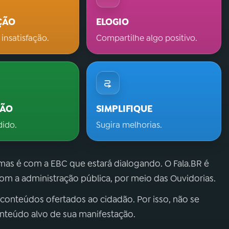
ÇÃO
ELOGIO
 insatisfação.
Compartilhe algo positivo.
ÇÃO
SIMPLIFIQUE
dido.
Sugira melhorias.
 mas é com a EBC que estará dialogando. O Fala.BR é
m a administração pública, por meio das Ouvidorias.
 conteúdos ofertados ao cidadão. Por isso, não se
onteúdo alvo de sua manifestação.