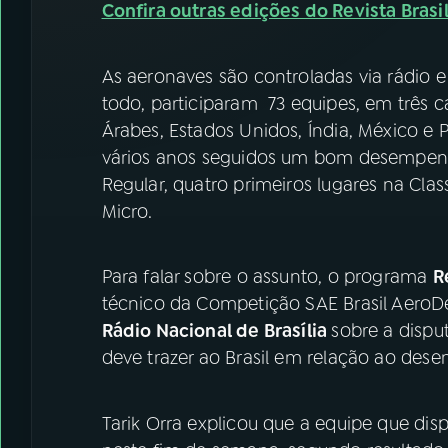
Confira outras edições do Revista Brasil
As aeronaves são controladas via rádio 
todo, participaram 73 equipes, em três 
Árabes, Estados Unidos, Índia, México e 
vários anos seguidos um bom desempenho
Regular, quatro primeiros lugares na Cla
Micro.
Para falar sobre o assunto, o programa
R
técnico da Competição SAE Brasil AeroDes
Rádio Nacional de Brasília
sobre a dispu
deve trazer ao Brasil em relação ao dese
Tarik Orra explicou que a equipe que di