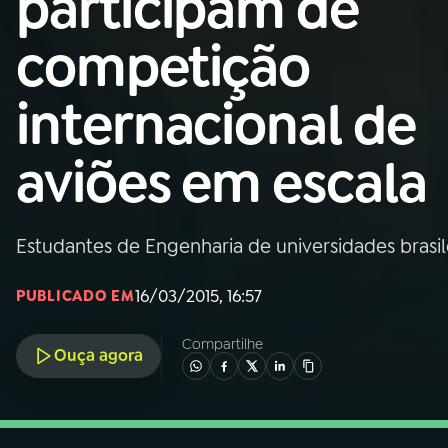
participam de
Nacional
competição
01
INÍCIO
internacional de
02
A RÁDIO
aviões em escala
03
PROGRAMAÇÃO
Estudantes de Engenharia de universidades brasi
04
PROGRAMAS
16/03/2015, 16:57
PUBLICADO EM
05
PODCASTS
Compartilhe
Ouça agora
06
VIDEOCASTS