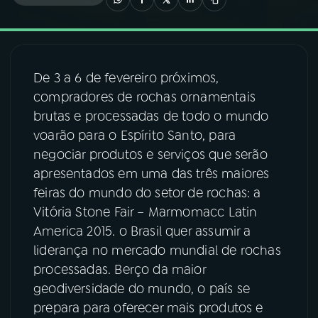
03
PROGRAMAÇÃO
De 3 a 6 de fevereiro próximos,
04
PROGRAMAS
compradores de rochas ornamentais
brutas e processadas de todo o mundo
05
PODCASTS
voarão para o Espírito Santo, para
negociar produtos e serviços que serão
apresentados em uma das três maiores
06
VIDEOCASTS
feiras do mundo do setor de rochas: a
Vitória Stone Fair – Marmomacc Latin
07
ÚLTIMAS
America 2015. o Brasil quer assumir a
liderança no mercado mundial de rochas
processadas. Berço da maior
08
FESTIVAL DE MÚSICA
geodiversidade do mundo, o país se
prepara para oferecer mais produtos e
ACOMPANHE A RÁDIO NACIONAL