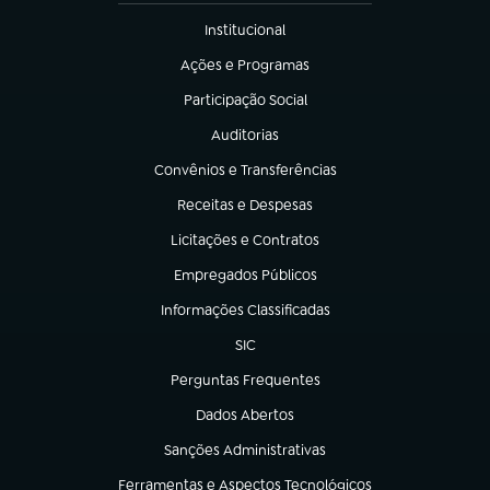
Institucional
(abre em nova aba)
Ações e Programas
(abre em nova aba)
Participação Social
(abre em nova aba)
Auditorias
(abre em nova aba)
Convênios e Transferências
(abre em nova aba)
Receitas e Despesas
(abre em nova aba)
Licitações e Contratos
(abre em nova aba)
Empregados Públicos
(abre em nova aba)
Informações Classificadas
(abre em nova aba)
SIC
(abre em nova aba)
Perguntas Frequentes
(abre em nova aba)
Dados Abertos
(abre em nova aba)
Sanções Administrativas
(abre em nova aba)
Ferramentas e Aspectos Tecnológicos