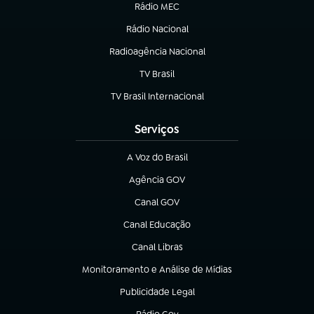
Rádio MEC
(abre em nova aba)
Rádio Nacional
Radioagência Nacional
(abre em nova aba)
TV Brasil
(abre em nova aba)
TV Brasil Internacional
(abre em nova aba)
Serviços
A Voz do Brasil
(abre em nova aba)
Agência GOV
(abre em nova aba)
Canal GOV
(abre em nova aba)
Canal Educação
(abre em nova aba)
Canal Libras
(abre em nova aba)
Monitoramento e Análise de Mídias
(abre em nova aba)
Publicidade Legal
(abre em nova aba)