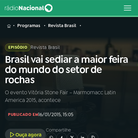
MENU
Programas
Revista Brasil
Revista Brasil
EPISÓDIO
Brasil vai sediar a maior feira
Buscar
na
do mundo do setor de
Rádio
Buscar
rochas
Nacional
O evento Vitória Stone Fair – Marmomacc Latin
AO VIVO
America 2015, acontece
01
INÍCIO
16/01/2015, 15:05
PUBLICADO EM
Compartilhe
02
A RÁDIO
Ouça agora