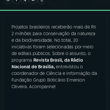
03
PROGRAMAÇÃO
Projetos brasileiros receberão mais de R$
04
PROGRAMAS
2 milhões para conservação da natureza
e da biodiversidade. No total, 20
05
PODCASTS
iniciativas foram selecionadas por meio
de editais públicos. Sobre o assunto, o
programa
Revista Brasil, da Rádio
06
VIDEOCASTS
Nacional de Brasília,
entrevistou o
coordenador de Ciência e Informação da
07
ÚLTIMAS
Fundação Grupo Boticário Emerson
Oliveira. Acompanhe!
08
FESTIVAL DE MÚSICA
ACOMPANHE A RÁDIO NACIONAL