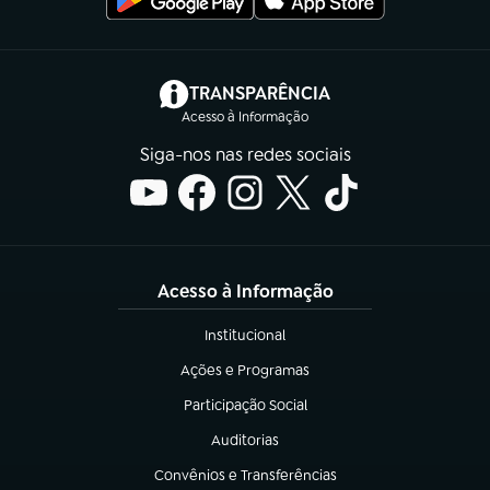
(abre em nova aba)
TRANSPARÊNCIA
Acesso à Informação
Siga-nos nas redes sociais
Acesso à Informação
Institucional
(abre em nova aba)
Ações e Programas
(abre em nova aba)
Participação Social
(abre em nova aba)
Auditorias
(abre em nova aba)
Convênios e Transferências
(abre em nova aba)