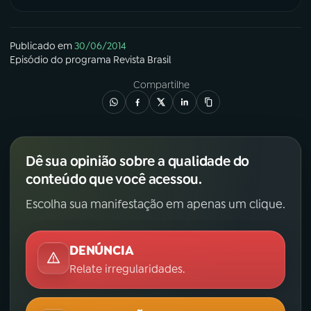
YouTube
Facebook
Publicado em
30/06/2014
Episódio
do programa
Revista Brasil
Instagram
X
Compartilhe
TikTok
Dê sua opinião sobre a qualidade do
conteúdo que você acessou.
Escolha sua manifestação em apenas um clique.
DENÚNCIA
Relate irregularidades.