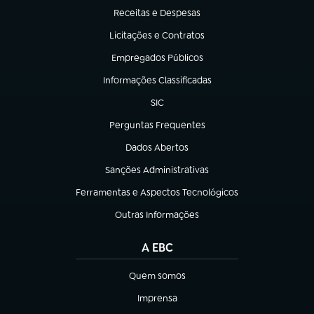
Receitas e Despesas
(abre em nova aba)
Licitações e Contratos
(abre em nova aba)
Empregados Públicos
(abre em nova aba)
Informações Classificadas
(abre em nova aba)
SIC
(abre em nova aba)
Perguntas Frequentes
(abre em nova aba)
Dados Abertos
(abre em nova aba)
Sanções Administrativas
(abre em nova aba)
Ferramentas e Aspectos Tecnológicos
(abre em nova aba)
Outras Informações
(abre em nova aba)
A EBC
Quem somos
(abre em nova aba)
Imprensa
(abre em nova aba)