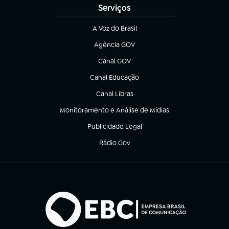
Serviços
A Voz do Brasil
(abre em nova aba)
Agência GOV
(abre em nova aba)
Canal GOV
(abre em nova aba)
Canal Educação
(abre em nova aba)
Canal Libras
(abre em nova aba)
Monitoramento e Análise de Mídias
(abre em nova aba)
Publicidade Legal
(abre em nova aba)
Rádio Gov
(abre em nova aba)