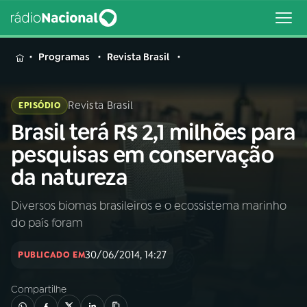
MENU
Programas
Revista Brasil
Revista Brasil
EPISÓDIO
Brasil terá R$ 2,1 milhões para
Buscar
na
pesquisas em conservação
Rádio
Buscar
da natureza
Nacional
Diversos biomas brasileiros e o ecossistema marinho
AO VIVO
do país foram
01
INÍCIO
30/06/2014, 14:27
PUBLICADO EM
Compartilhe
02
A RÁDIO