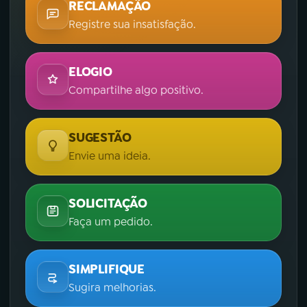
RECLAMAÇÃO
Registre sua insatisfação.
ELOGIO
Compartilhe algo positivo.
SUGESTÃO
Envie uma ideia.
SOLICITAÇÃO
Faça um pedido.
SIMPLIFIQUE
Sugira melhorias.