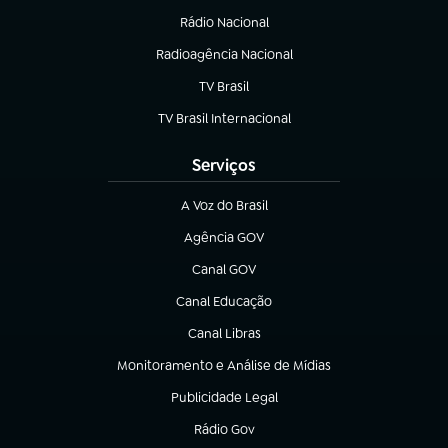
Rádio Nacional
Radioagência Nacional
(abre em nova aba)
TV Brasil
(abre em nova aba)
TV Brasil Internacional
(abre em nova aba)
Serviços
A Voz do Brasil
(abre em nova aba)
Agência GOV
(abre em nova aba)
Canal GOV
(abre em nova aba)
Canal Educação
(abre em nova aba)
Canal Libras
(abre em nova aba)
Monitoramento e Análise de Mídias
(abre em nova aba)
Publicidade Legal
(abre em nova aba)
Rádio Gov
(abre em nova aba)