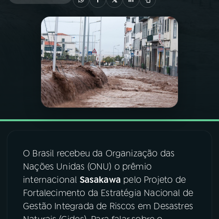
03
PROGRAMAÇÃO
04
PROGRAMAS
05
PODCASTS
06
VIDEOCASTS
O Brasil recebeu da Organização das
07
ÚLTIMAS
Nações Unidas (ONU) o prêmio
internacional
Sasakawa
pelo Projeto de
08
FESTIVAL DE MÚSICA
Fortalecimento da Estratégia Nacional de
Gestão Integrada de Riscos em Desastres
ACOMPANHE A RÁDIO NACIONAL