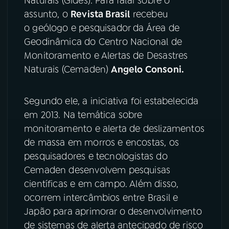
Naturais (Gides). Para falar sobre o
assunto, o
Revista Brasil
recebeu
YouTube
Facebook
o geólogo e pesquisador da Área de
Geodinâmica do Centro Nacional de
Instagram
X
Monitoramento e Alertas de Desastres
Naturais (Cemaden)
Angelo Consoni.
TikTok
Segundo ele, a iniciativa foi estabelecida
em 2013. Na temática sobre
monitoramento e alerta de deslizamentos
de massa em morros e encostas, os
pesquisadores e tecnologistas do
Cemaden desenvolvem pesquisas
científicas e em campo. Além disso,
ocorrem intercâmbios entre Brasil e
Japão para aprimorar o desenvolvimento
de sistemas de alerta antecipado de risco