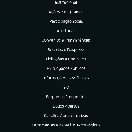
Institucional
(abre em nova aba)
Ações e Programas
(abre em nova aba)
Participação Social
(abre em nova aba)
Auditorias
(abre em nova aba)
Convênios e Transferências
(abre em nova aba)
Receitas e Despesas
(abre em nova aba)
Licitações e Contratos
(abre em nova aba)
Empregados Públicos
(abre em nova aba)
Informações Classificadas
(abre em nova aba)
SIC
(abre em nova aba)
Perguntas Frequentes
(abre em nova aba)
Dados Abertos
(abre em nova aba)
Sanções Administrativas
(abre em nova aba)
Ferramentas e Aspectos Tecnológicos
(abre em nova aba)