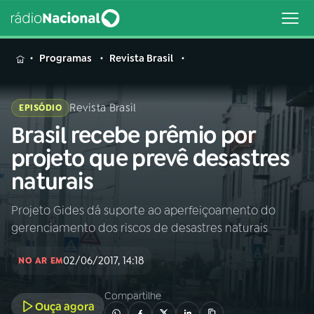
MENU
Programas
Revista Brasil
Revista Brasil
EPISÓDIO
Brasil recebe prêmio por
Buscar
na
projeto que prevê desastres
Rádio
Buscar
naturais
Nacional
Projeto Gides dá suporte ao aperfeiçoamento do
AO VIVO
gerenciamento dos riscos de desastres naturais
01
INÍCIO
02/06/2017, 14:18
NO AR EM
Compartilhe
02
A RÁDIO
Ouça agora