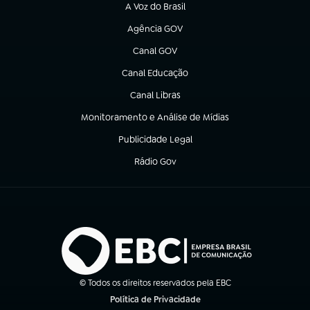
A Voz do Brasil
(abre em nova aba)
Agência GOV
(abre em nova aba)
Canal GOV
(abre em nova aba)
Canal Educação
(abre em nova aba)
Canal Libras
(abre em nova aba)
Monitoramento e Análise de Mídias
(abre em nova aba)
Publicidade Legal
(abre em nova aba)
Rádio Gov
(abre em nova aba)
© Todos os direitos reservados pela EBC
Política de Privacidade
(abre em nova aba)