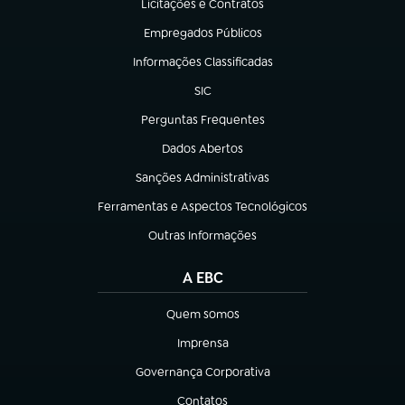
Licitações e Contratos
(abre em nova aba)
Empregados Públicos
(abre em nova aba)
Informações Classificadas
(abre em nova aba)
SIC
(abre em nova aba)
Perguntas Frequentes
(abre em nova aba)
Dados Abertos
(abre em nova aba)
Sanções Administrativas
(abre em nova aba)
Ferramentas e Aspectos Tecnológicos
(abre em nova aba)
Outras Informações
(abre em nova aba)
A EBC
Quem somos
(abre em nova aba)
Imprensa
(abre em nova aba)
Governança Corporativa
(abre em nova aba)
Contatos