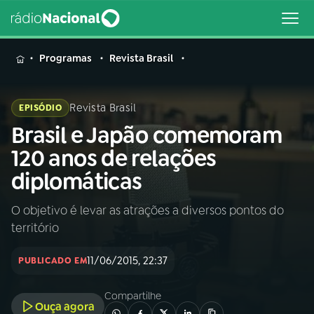
MENU
Programas
Revista Brasil
Revista Brasil
EPISÓDIO
Brasil e Japão comemoram
Buscar
na
120 anos de relações
Rádio
Buscar
diplomáticas
Nacional
O objetivo é levar as atrações a diversos pontos do
AO VIVO
território
01
INÍCIO
11/06/2015, 22:37
PUBLICADO EM
Compartilhe
02
A RÁDIO
Ouça agora