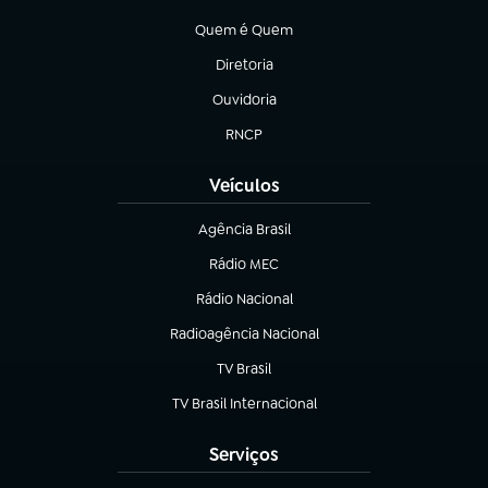
(abre em nova aba)
Quem é Quem
(abre em nova aba)
Diretoria
(abre em nova aba)
Ouvidoria
(abre em nova aba)
RNCP
(abre em nova aba)
Veículos
Agência Brasil
(abre em nova aba)
Rádio MEC
(abre em nova aba)
Rádio Nacional
Radioagência Nacional
(abre em nova aba)
TV Brasil
(abre em nova aba)
TV Brasil Internacional
(abre em nova aba)
Serviços