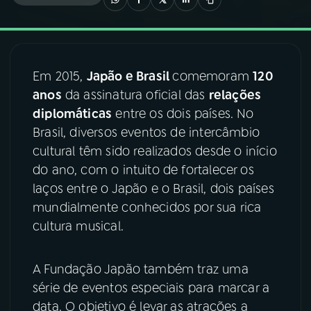
03
PROGRAMAÇÃO
Em 2015,
Japão e Brasil
comemoram
120
04
PROGRAMAS
anos
da assinatura oficial das
relações
diplomáticas
entre os dois países. No
05
PODCASTS
Brasil, diversos eventos de intercâmbio
cultural têm sido realizados desde o início
do ano, com o intuito de fortalecer os
06
VIDEOCASTS
laços entre o Japão e o Brasil, dois países
mundialmente conhecidos por sua rica
07
ÚLTIMAS
cultura musical.
08
FESTIVAL DE MÚSICA
A Fundação Japão também traz uma
série de eventos especiais para marcar a
data. O objetivo é levar as atrações a
ACOMPANHE A RÁDIO NACIONAL