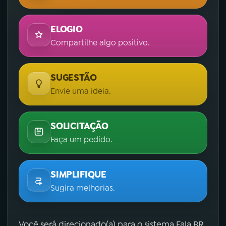
ELOGIO
Compartilhe algo positivo.
SUGESTÃO
Envie uma ideia.
SOLICITAÇÃO
Faça um pedido.
SIMPLIFIQUE
Sugira melhorias.
Você será direcionado(a) para o sistema Fala.BR,