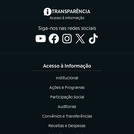
(abre em nova aba)
TRANSPARÊNCIA
Acesso à Informação
Siga-nos nas redes sociais
Acesso à Informação
Institucional
(abre em nova aba)
Ações e Programas
(abre em nova aba)
Participação Social
(abre em nova aba)
Auditorias
(abre em nova aba)
Convênios e Transferências
(abre em nova aba)
Receitas e Despesas
(abre em nova aba)