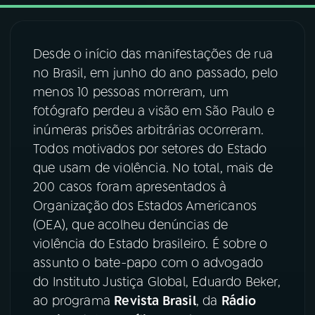
03
PROGRAMAÇÃO
Desde o início das manifestações de rua
no Brasil, em junho do ano passado, pelo
04
PROGRAMAS
menos 10 pessoas morreram, um
fotógrafo perdeu a visão em São Paulo e
05
PODCASTS
inúmeras prisões arbitrárias ocorreram.
Todos motivados por setores do Estado
que usam de violência. No total, mais de
06
VIDEOCASTS
200 casos foram apresentados à
Organização dos Estados Americanos
07
ÚLTIMAS
(OEA), que acolheu denúncias de
violência do Estado brasileiro. É sobre o
assunto o bate-papo com o advogado
08
FESTIVAL DE MÚSICA
do Instituto Justiça Global, Eduardo Beker,
ao programa
Revista Brasil
, da
Rádio
ACOMPANHE A RÁDIO NACIONAL