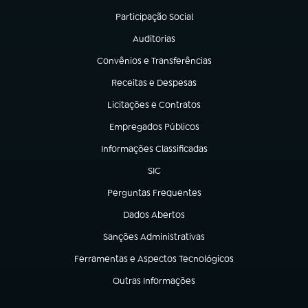
Participação Social
(abre em nova aba)
Auditorias
(abre em nova aba)
Convênios e Transferências
(abre em nova aba)
Receitas e Despesas
(abre em nova aba)
Licitações e Contratos
(abre em nova aba)
Empregados Públicos
(abre em nova aba)
Informações Classificadas
(abre em nova aba)
SIC
(abre em nova aba)
Perguntas Frequentes
(abre em nova aba)
Dados Abertos
(abre em nova aba)
Sanções Administrativas
(abre em nova aba)
Ferramentas e Aspectos Tecnológicos
(abre em nova aba)
Outras Informações
(abre em nova aba)