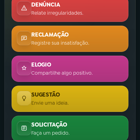
DENÚNCIA
Relate irregularidades.
RECLAMAÇÃO
Registre sua insatisfação.
ELOGIO
Compartilhe algo positivo.
SUGESTÃO
Envie uma ideia.
SOLICITAÇÃO
Faça um pedido.