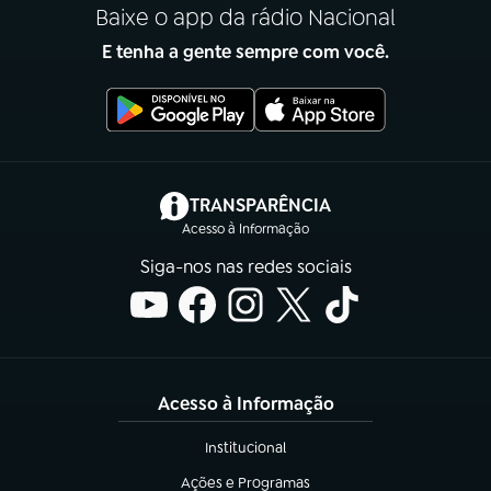
Baixe o app da rádio Nacional
E tenha a gente sempre com você.
(abre em nova aba)
TRANSPARÊNCIA
Acesso à Informação
Siga-nos nas redes sociais
Acesso à Informação
Institucional
(abre em nova aba)
Ações e Programas
(abre em nova aba)