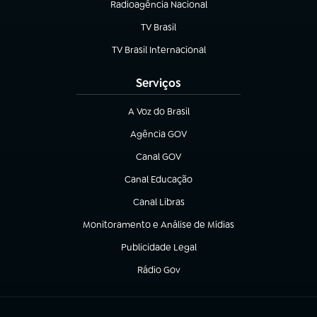
Radioagência Nacional
(abre em nova aba)
TV Brasil
(abre em nova aba)
TV Brasil Internacional
(abre em nova aba)
Serviços
A Voz do Brasil
(abre em nova aba)
Agência GOV
(abre em nova aba)
Canal GOV
(abre em nova aba)
Canal Educação
(abre em nova aba)
Canal Libras
(abre em nova aba)
Monitoramento e Análise de Mídias
(abre em nova aba)
Publicidade Legal
(abre em nova aba)
Rádio Gov
(abre em nova aba)