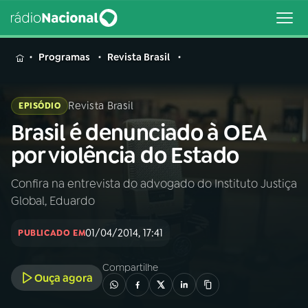
MENU
Programas
Revista Brasil
Revista Brasil
EPISÓDIO
Brasil é denunciado à OEA
Buscar
na
por violência do Estado
Rádio
Buscar
Nacional
Confira na entrevista do advogado do Instituto Justiça
Global, Eduardo
AO VIVO
01/04/2014, 17:41
PUBLICADO EM
01
INÍCIO
Compartilhe
Ouça agora
02
A RÁDIO