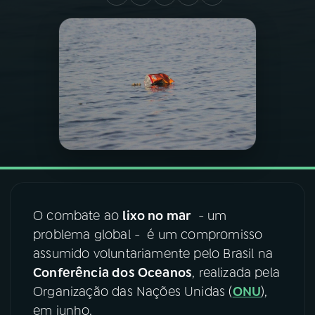
03
PROGRAMAÇÃO
04
PROGRAMAS
05
PODCASTS
06
VIDEOCASTS
O combate ao
lixo no mar
- um
07
ÚLTIMAS
problema global - é um compromisso
assumido voluntariamente pelo Brasil na
08
FESTIVAL DE MÚSICA
Conferência dos Oceanos
, realizada pela
Organização das Nações Unidas (
ONU
),
em junho.
ACOMPANHE A RÁDIO NACIONAL