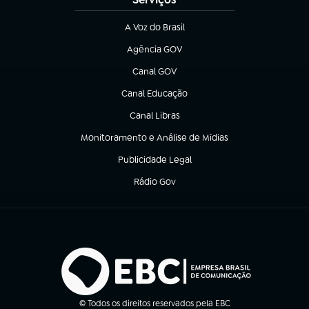
A Voz do Brasil
(abre em nova aba)
Agência GOV
(abre em nova aba)
Canal GOV
(abre em nova aba)
Canal Educação
(abre em nova aba)
Canal Libras
(abre em nova aba)
Monitoramento e Análise de Mídias
(abre em nova aba)
Publicidade Legal
(abre em nova aba)
Rádio Gov
(abre em nova aba)
© Todos os direitos reservados pela EBC