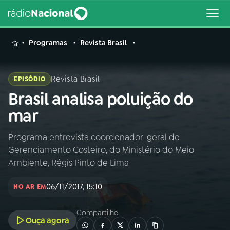
MENU
Programas
Revista Brasil
Revista Brasil
EPISÓDIO
Brasil analisa poluição do
Buscar
na
mar
Rádio
Buscar
Nacional
Programa entrevista coordenador-geral de
Gerenciamento Costeiro, do Ministério do Meio
AO VIVO
Ambiente, Régis Pinto de Lima
06/11/2017, 15:10
01
INÍCIO
NO AR EM
Compartilhe
Ouça agora
02
A RÁDIO