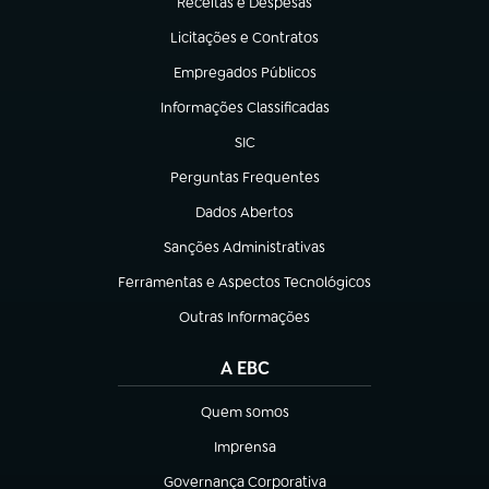
Receitas e Despesas
(abre em nova aba)
Licitações e Contratos
(abre em nova aba)
Empregados Públicos
(abre em nova aba)
Informações Classificadas
(abre em nova aba)
SIC
(abre em nova aba)
Perguntas Frequentes
(abre em nova aba)
Dados Abertos
(abre em nova aba)
Sanções Administrativas
(abre em nova aba)
Ferramentas e Aspectos Tecnológicos
(abre em nova aba)
Outras Informações
(abre em nova aba)
A EBC
Quem somos
(abre em nova aba)
Imprensa
(abre em nova aba)
Governança Corporativa
(abre em nova aba)