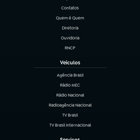
Contatos
(abre em nova aba)
Quem é Quem
(abre em nova aba)
Diretoria
(abre em nova aba)
Ouvidoria
(abre em nova aba)
RNCP
(abre em nova aba)
Veículos
Agência Brasil
(abre em nova aba)
Rádio MEC
(abre em nova aba)
Rádio Nacional
Radioagência Nacional
(abre em nova aba)
TV Brasil
(abre em nova aba)
TV Brasil Internacional
(abre em nova aba)
Serviços