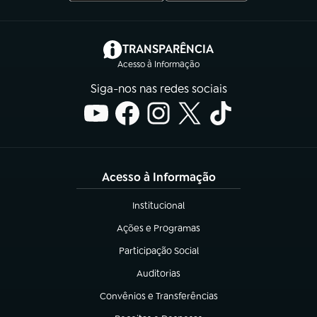
(abre em nova aba)
TRANSPARÊNCIA
Acesso à Informação
Siga-nos nas redes sociais
Acesso à Informação
Institucional
(abre em nova aba)
Ações e Programas
(abre em nova aba)
Participação Social
(abre em nova aba)
Auditorias
(abre em nova aba)
Convênios e Transferências
(abre em nova aba)