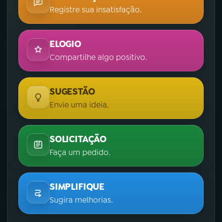
Registre sua insatisfação.
ELOGIO
Compartilhe algo positivo.
SUGESTÃO
Envie uma ideia.
SOLICITAÇÃO
Faça um pedido.
SIMPLIFIQUE
Sugira melhorias.