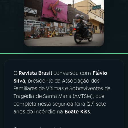
03
PROGRAMAÇÃO
04
PROGRAMAS
05
PODCASTS
06
VIDEOCASTS
O
Revista Brasil
conversou com
Flávio
Silva,
presidente da Associação dos
Familiares de Vítimas e Sobreviventes da
07
ÚLTIMAS
Tragédia de Santa Maria (AVTSM), que
completa nesta segunda feira (27) sete
08
FESTIVAL DE MÚSICA
anos do incêndio na
Boate Kiss
.
ACOMPANHE A RÁDIO NACIONAL