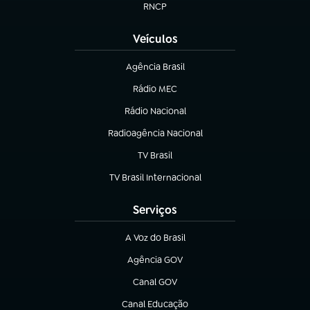
RNCP
(abre em nova aba)
Veículos
Agência Brasil
(abre em nova aba)
Rádio MEC
(abre em nova aba)
Rádio Nacional
Radioagência Nacional
(abre em nova aba)
TV Brasil
(abre em nova aba)
TV Brasil Internacional
(abre em nova aba)
Serviços
A Voz do Brasil
(abre em nova aba)
Agência GOV
(abre em nova aba)
Canal GOV
(abre em nova aba)
Canal Educação
(abre em nova aba)