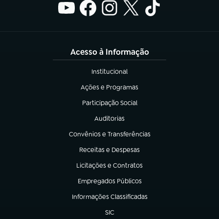
Acesso à Informação
Institucional
(abre em nova aba)
Ações e Programas
(abre em nova aba)
Participação Social
(abre em nova aba)
Auditorias
(abre em nova aba)
Convênios e Transferências
(abre em nova aba)
Receitas e Despesas
(abre em nova aba)
Licitações e Contratos
(abre em nova aba)
Empregados Públicos
(abre em nova aba)
Informações Classificadas
(abre em nova aba)
SIC
(abre em nova aba)