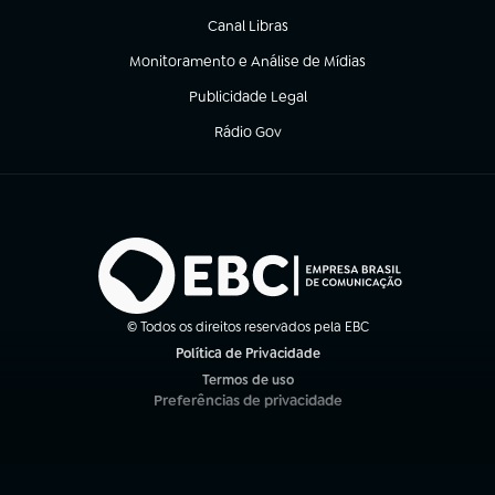
Canal Libras
(abre em nova aba)
Monitoramento e Análise de Mídias
(abre em nova aba)
Publicidade Legal
(abre em nova aba)
Rádio Gov
(abre em nova aba)
© Todos os direitos reservados pela EBC
Política de Privacidade
(abre em nova aba)
Termos de uso
(abre em nova aba)
Preferências de privacidade