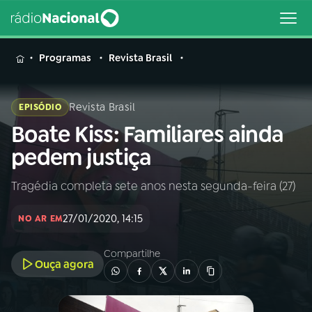
MENU
Programas
Revista Brasil
Revista Brasil
EPISÓDIO
Boate Kiss: Familiares ainda
Buscar
na
pedem justiça
Rádio
Buscar
Nacional
Tragédia completa sete anos nesta segunda-feira (27)
AO VIVO
27/01/2020, 14:15
NO AR EM
01
INÍCIO
Compartilhe
Ouça agora
02
A RÁDIO