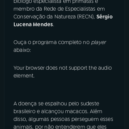
biólogo especialista em primatas e
membro da Rede de Especialistas em
YouTube
Facebook
Conservação da Natureza (RECN),
Sérgio
Lucena Mendes
.
Instagram
X
TikTok
Ouça o programa completo no
player
abaixo:
Your browser does not support the audio
element.
A doença se espalhou pelo sudeste
brasileiro e alcançou macacos. Além
disso, algumas pessoas perseguem esses
animais, por não entenderem que eles