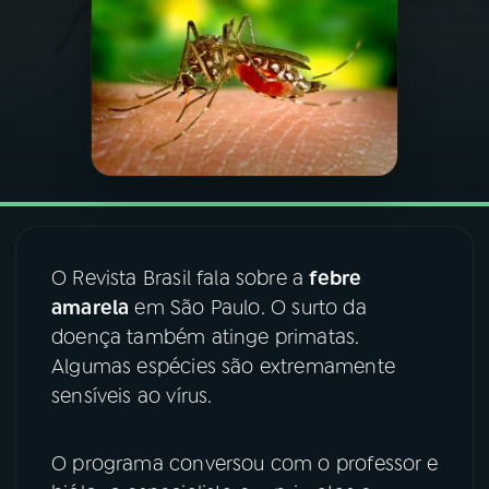
03
PROGRAMAÇÃO
04
PROGRAMAS
05
PODCASTS
06
VIDEOCASTS
O Revista Brasil fala sobre a
febre
amarela
em São Paulo. O surto da
doença também atinge primatas.
07
ÚLTIMAS
Algumas espécies são extremamente
sensíveis ao vírus.
08
FESTIVAL DE MÚSICA
O programa conversou com o professor e
ACOMPANHE A RÁDIO NACIONAL