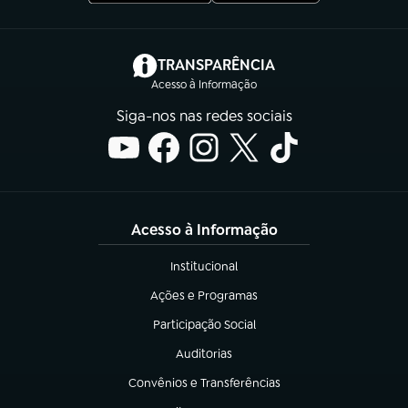
(abre em nova aba)
TRANSPARÊNCIA
Acesso à Informação
Siga-nos nas redes sociais
Acesso à Informação
Institucional
(abre em nova aba)
Ações e Programas
(abre em nova aba)
Participação Social
(abre em nova aba)
Auditorias
(abre em nova aba)
Convênios e Transferências
(abre em nova aba)