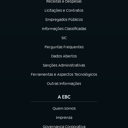
Receitas e Despesas
(abre em nova aba)
Licitações e Contratos
(abre em nova aba)
Empregados Públicos
(abre em nova aba)
Informações Classificadas
(abre em nova aba)
SIC
(abre em nova aba)
Perguntas Frequentes
(abre em nova aba)
Dados Abertos
(abre em nova aba)
Sanções Administrativas
(abre em nova aba)
Ferramentas e Aspectos Tecnológicos
(abre em nova aba)
Outras Informações
(abre em nova aba)
A EBC
Quem somos
(abre em nova aba)
Imprensa
(abre em nova aba)
Governança Corporativa