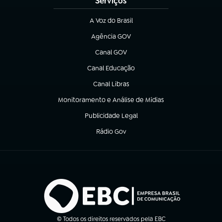
Serviços
A Voz do Brasil
(abre em nova aba)
Agência GOV
(abre em nova aba)
Canal GOV
(abre em nova aba)
Canal Educação
(abre em nova aba)
Canal Libras
(abre em nova aba)
Monitoramento e Análise de Mídias
(abre em nova aba)
Publicidade Legal
(abre em nova aba)
Rádio Gov
(abre em nova aba)
© Todos os direitos reservados pela EBC