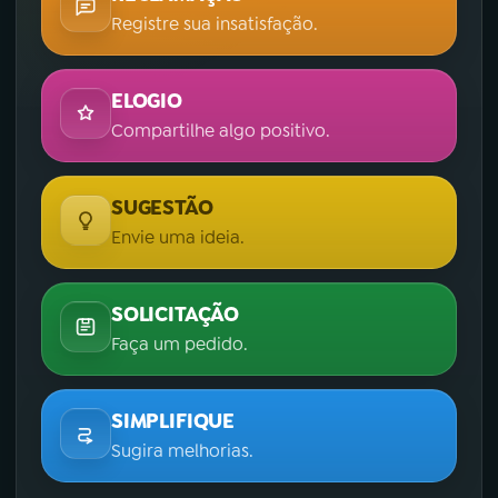
Registre sua insatisfação.
ELOGIO
Compartilhe algo positivo.
SUGESTÃO
Envie uma ideia.
SOLICITAÇÃO
Faça um pedido.
SIMPLIFIQUE
Sugira melhorias.