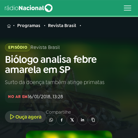
MENU
Programas
Revista Brasil
Revista Brasil
EPISÓDIO
Biólogo analisa febre
Buscar
na
amarela em SP
Rádio
Buscar
Nacional
Surto da doença também atinge primatas
AO VIVO
16/01/2018, 13:28
NO AR EM
01
INÍCIO
Compartilhe
Ouça agora
02
A RÁDIO