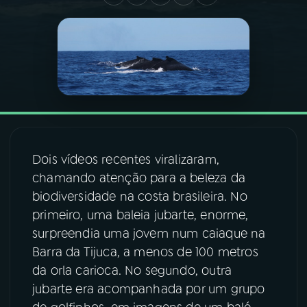
03
PROGRAMAÇÃO
04
PROGRAMAS
05
PODCASTS
Dois vídeos recentes viralizaram,
06
VIDEOCASTS
chamando atenção para a beleza da
biodiversidade na costa brasileira. No
primeiro, uma baleia jubarte, enorme,
07
ÚLTIMAS
surpreendia uma jovem num caiaque na
Barra da Tijuca, a menos de 100 metros
08
FESTIVAL DE MÚSICA
da orla carioca. No segundo, outra
jubarte era acompanhada por um grupo
ACOMPANHE A RÁDIO NACIONAL