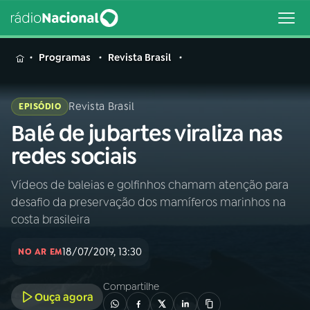
MENU
Programas
Revista Brasil
Revista Brasil
EPISÓDIO
Balé de jubartes viraliza nas
Buscar
na
redes sociais
Rádio
Buscar
Nacional
Vídeos de baleias e golfinhos chamam atenção para
desafio da preservação dos mamíferos marinhos na
AO VIVO
costa brasileira
18/07/2019, 13:30
01
INÍCIO
NO AR EM
Compartilhe
Ouça agora
02
A RÁDIO