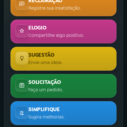
RECLAMAÇÃO
Registre sua insatisfação.
ELOGIO
Compartilhe algo positivo.
SUGESTÃO
Envie uma ideia.
SOLICITAÇÃO
Faça um pedido.
SIMPLIFIQUE
Sugira melhorias.