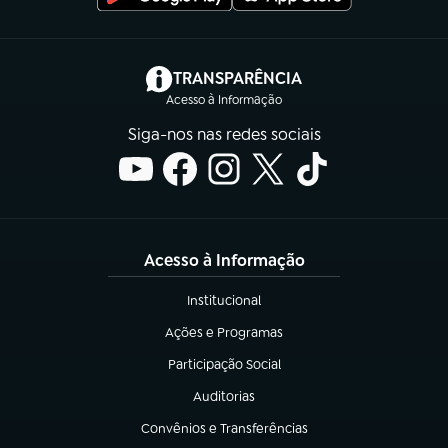
(abre em nova aba)
TRANSPARÊNCIA
Acesso à Informação
Siga-nos nas redes sociais
Acesso à Informação
Institucional
(abre em nova aba)
Ações e Programas
(abre em nova aba)
Participação Social
(abre em nova aba)
Auditorias
(abre em nova aba)
Convênios e Transferências
(abre em nova aba)