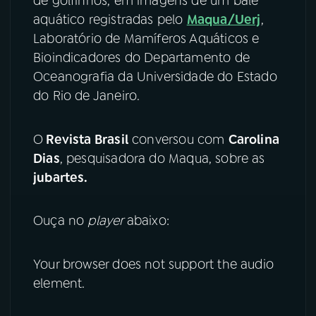
de golfinhos, em imagens de um balé
aquático registradas pelo
Maqua/Uerj
,
YouTube
Facebook
Laboratório de Mamíferos Aquáticos e
Bioindicadores do Departamento de
Instagram
X
Oceanografia da Universidade do Estado
do Rio de Janeiro.
TikTok
O
Revista Brasil
conversou com
Carolina
Dias
, pesquisadora do Maqua, sobre as
jubartes.
Ouça no
player
abaixo:
Your browser does not support the audio
element.