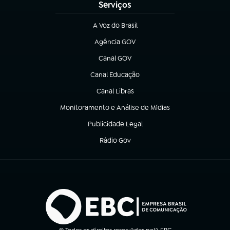
Serviços
A Voz do Brasil
(abre em nova aba)
Agência GOV
(abre em nova aba)
Canal GOV
(abre em nova aba)
Canal Educação
(abre em nova aba)
Canal Libras
(abre em nova aba)
Monitoramento e Análise de Mídias
(abre em nova aba)
Publicidade Legal
(abre em nova aba)
Rádio Gov
(abre em nova aba)