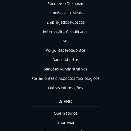
Receitas e Despesas
(abre em nova aba)
Licitações e Contratos
(abre em nova aba)
Empregados Públicos
(abre em nova aba)
Informações Classificadas
(abre em nova aba)
SIC
(abre em nova aba)
Perguntas Frequentes
(abre em nova aba)
Dados Abertos
(abre em nova aba)
Sanções Administrativas
(abre em nova aba)
Ferramentas e Aspectos Tecnológicos
(abre em nova aba)
Outras Informações
(abre em nova aba)
A EBC
Quem somos
(abre em nova aba)
Imprensa
(abre em nova aba)