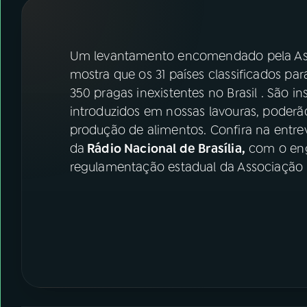
07
ÚLTIMAS
08
FESTIVAL DE MÚSICA
Um levantamento encomendado pela Asso
mostra que os 31 países classificados p
350 pragas inexistentes no Brasil . São in
ACOMPANHE A RÁDIO NACIONAL
introduzidos em nossas lavouras, poderão 
YouTube
Facebook
produção de alimentos. Confira na entre
da
Rádio Nacional de Brasília,
com o eng
Instagram
X
regulamentação estadual da Associação N
TikTok