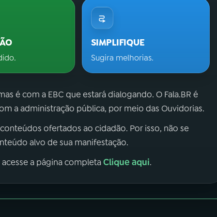
ÇÃO
SIMPLIFIQUE
dido.
Sugira melhorias.
 mas é com a EBC que estará dialogando. O Fala.BR é
m a administração pública, por meio das Ouvidorias.
 conteúdos ofertados ao cidadão. Por isso, não se
onteúdo alvo de sua manifestação.
Clique aqui
, acesse a página completa
.