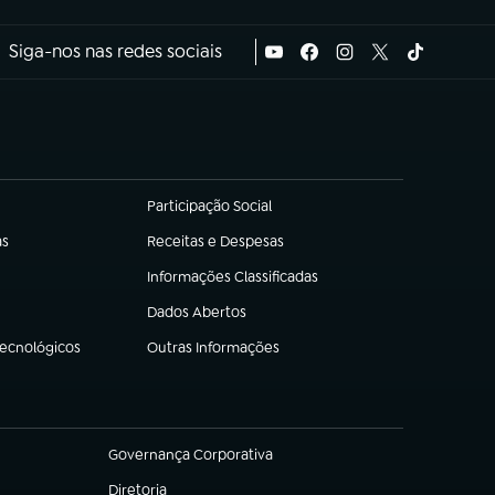
Siga-nos nas redes sociais
Participação Social
(abre em nova aba)
as
Receitas e Despesas
(abre em nova aba)
Informações Classificadas
(abre em nova aba)
Dados Abertos
(abre em nova aba)
Tecnológicos
Outras Informações
(abre em nova aba)
Governança Corporativa
(abre em nova aba)
Diretoria