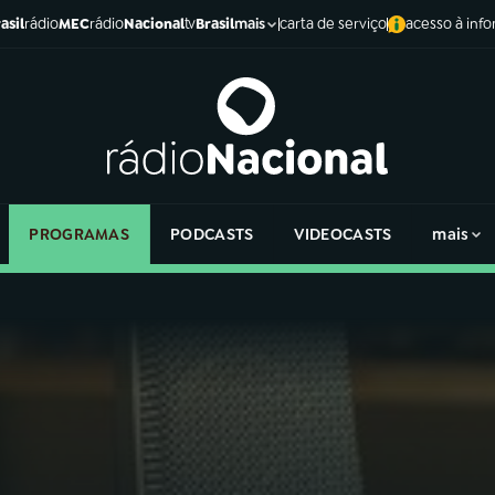
asil
rádio
MEC
rádio
Nacional
tv
Brasil
carta de serviço
acesso à inf
mais
PROGRAMAS
PODCASTS
VIDEOCASTS
mais