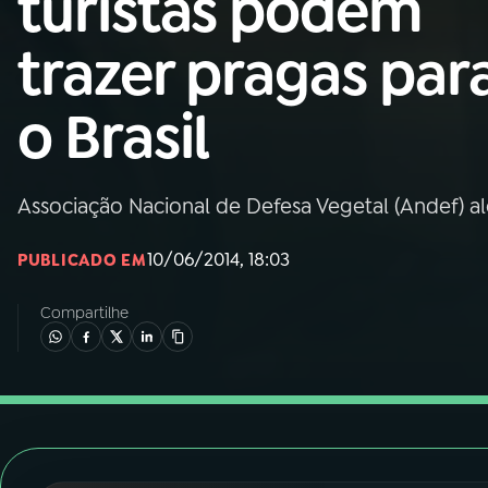
turistas podem
Nacional
trazer pragas par
01
INÍCIO
o Brasil
02
A RÁDIO
Associação Nacional de Defesa Vegetal (Andef) al
03
PROGRAMAÇÃO
10/06/2014, 18:03
PUBLICADO EM
04
PROGRAMAS
Compartilhe
05
PODCASTS
06
VIDEOCASTS