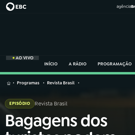
agência
Br
AO VIVO
INÍCIO
A RÁDIO
PROGRAMAÇÃO
MENU
Programas
Revista Brasil
Buscar
na
Revista Brasil
EPISÓDIO
Rádio
Buscar
Nacional
Bagagens dos
Buscar
na
Rádio
AO VIVO