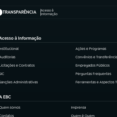
Acesso à
TRANSPARÊNCIA
abre em nova aba)
Informação
Acesso à Informação
Institucional
Ações e Programas
(abre em nova aba)
(abre em nova aba)
Auditorias
Convênios e Transferênci
(abre em nova aba)
(abre em nova aba)
Licitações e Contratos
Empregados Públicos
(abre em nova aba)
(abre em nova aba)
SIC
Perguntas Frequentes
(abre em nova aba)
(abre em nova aba)
Sanções Administrativas
Ferramentas e Aspectos 
(abre em nova aba)
(abre em nova aba)
A EBC
Quem somos
Imprensa
(abre em nova aba)
(abre em nova aba)
Contatos
Quem é Quem