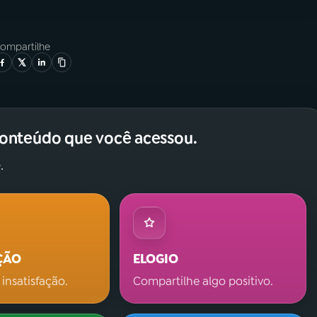
ompartilhe
conteúdo que você acessou.
.
ÇÃO
ELOGIO
 insatisfação.
Compartilhe algo positivo.