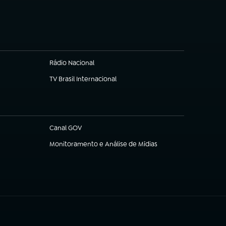
(abre em nova aba)
Rádio Nacional
TV Brasil Internacional
(abre em nova aba)
Canal GOV
(abre em nova aba)
Monitoramento e Análise de Mídias
(abre em nova aba)