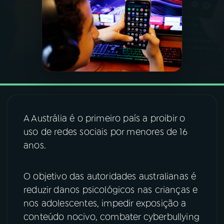
03
PROGRAMAÇÃO
04
PROGRAMAS
05
PODCASTS
A Austrália é o primeiro país a proibir o
06
VIDEOCASTS
uso de redes sociais por menores de 16
anos.
07
ÚLTIMAS
O objetivo das autoridades australianas é
reduzir danos psicológicos nas crianças e
08
FESTIVAL DE MÚSICA
nos adolescentes, impedir exposição a
conteúdo nocivo, combater cyberbullying
ACOMPANHE A RÁDIO NACIONAL