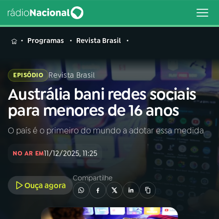
MENU
Programas
Revista Brasil
Revista Brasil
EPISÓDIO
Austrália bani redes sociais
Buscar
na
para menores de 16 anos
Rádio
Buscar
Nacional
O país é o primeiro do mundo a adotar essa medida
AO VIVO
11/12/2025, 11:25
NO AR EM
01
INÍCIO
Compartilhe
Ouça agora
02
A RÁDIO