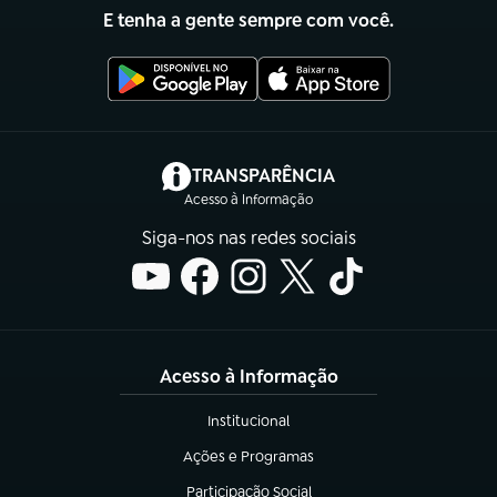
E tenha a gente sempre com você.
(abre em nova aba)
TRANSPARÊNCIA
Acesso à Informação
Siga-nos nas redes sociais
Acesso à Informação
Institucional
(abre em nova aba)
Ações e Programas
(abre em nova aba)
Participação Social