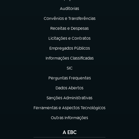
(abre em nova aba)
Auditorias
(abre em nova aba)
Convênios e Transferências
(abre em nova aba)
Receitas e Despesas
(abre em nova aba)
Licitações e Contratos
(abre em nova aba)
Empregados Públicos
(abre em nova aba)
Informações Classificadas
(abre em nova aba)
SIC
(abre em nova aba)
Perguntas Frequentes
(abre em nova aba)
Dados Abertos
(abre em nova aba)
Sanções Administrativas
(abre em nova aba)
Ferramentas e Aspectos Tecnológicos
(abre em nova aba)
Outras Informações
(abre em nova aba)
A EBC