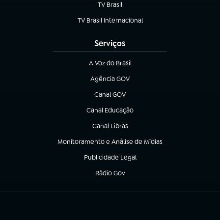
TV Brasil
(abre em nova aba)
TV Brasil Internacional
(abre em nova aba)
Serviços
A Voz do Brasil
(abre em nova aba)
Agência GOV
(abre em nova aba)
Canal GOV
(abre em nova aba)
Canal Educação
(abre em nova aba)
Canal Libras
(abre em nova aba)
Monitoramento e Análise de Mídias
(abre em nova aba)
Publicidade Legal
(abre em nova aba)
Rádio Gov
(abre em nova aba)