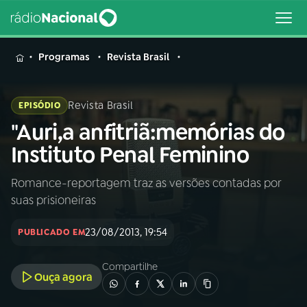
MENU
Programas
Revista Brasil
Revista Brasil
EPISÓDIO
"Auri,a anfitriã:memórias do
Buscar
na
Instituto Penal Feminino
Rádio
Buscar
Nacional
Romance-reportagem traz as versões contadas por
suas prisioneiras
AO VIVO
23/08/2013, 19:54
PUBLICADO EM
01
INÍCIO
Compartilhe
Ouça agora
02
A RÁDIO