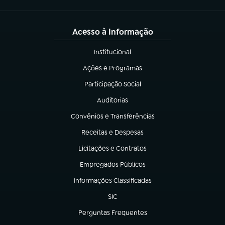
Acesso à Informação
Institucional
(abre em nova aba)
Ações e Programas
(abre em nova aba)
Participação Social
(abre em nova aba)
Auditorias
(abre em nova aba)
Convênios e Transferências
(abre em nova aba)
Receitas e Despesas
(abre em nova aba)
Licitações e Contratos
(abre em nova aba)
Empregados Públicos
(abre em nova aba)
Informações Classificadas
(abre em nova aba)
SIC
(abre em nova aba)
Perguntas Frequentes
(abre em nova aba)