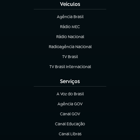
Veículos
Agência Brasil
(abre em nova aba)
Rádio MEC
(abre em nova aba)
Rádio Nacional
Radioagência Nacional
(abre em nova aba)
TV Brasil
(abre em nova aba)
TV Brasil Internacional
(abre em nova aba)
Serviços
A Voz do Brasil
(abre em nova aba)
Agência GOV
(abre em nova aba)
Canal GOV
(abre em nova aba)
Canal Educação
(abre em nova aba)
Canal Libras
(abre em nova aba)