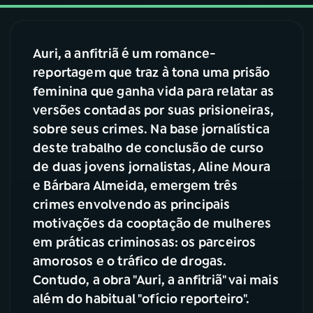
03
PROGRAMAÇÃO
Auri, a anfitriã é um romance-
reportagem que traz à tona uma prisão
04
PROGRAMAS
feminina que ganha vida para relatar as
versões contadas por suas prisioneiras,
05
PODCASTS
sobre seus crimes. Na base jornalística
deste trabalho de conclusão de curso
de duas jovens jornalistas, Aline Moura
06
VIDEOCASTS
e Bárbara Almeida, emergem três
crimes envolvendo as principais
07
ÚLTIMAS
motivações da cooptação de mulheres
em práticas criminosas: os parceiros
amorosos e o tráfico de drogas.
08
FESTIVAL DE MÚSICA
Contudo, a obra "Auri, a anfitriã" vai mais
além do habitual "ofício reporteiro".
ACOMPANHE A RÁDIO NACIONAL