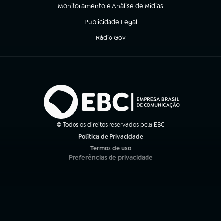
Monitoramento e Análise de Mídias
(abre em nova aba)
Publicidade Legal
(abre em nova aba)
Rádio Gov
(abre em nova aba)
© Todos os direitos reservados pela EBC
Política de Privacidade
(abre em nova aba)
Termos de uso
(abre em nova aba)
Preferências de privacidade