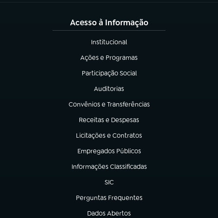
Acesso à Informação
Institucional
(abre em nova aba)
Ações e Programas
(abre em nova aba)
Participação Social
(abre em nova aba)
Auditorias
(abre em nova aba)
Convênios e Transferências
(abre em nova aba)
Receitas e Despesas
(abre em nova aba)
Licitações e Contratos
(abre em nova aba)
Empregados Públicos
(abre em nova aba)
Informações Classificadas
(abre em nova aba)
SIC
(abre em nova aba)
Perguntas Frequentes
(abre em nova aba)
Dados Abertos
(abre em nova aba)