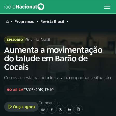
MENU
Programas
Revista Brasil
Revista Brasil
EPISÓDIO
Aumenta a movimentação
Buscar
na
do talude em Barão de
Rádio
Buscar
Cocais
Nacional
Comissão está na cidade para acompanhar a situação
AO VIVO
27/05/2019, 13:40
NO AR EM
01
INÍCIO
Compartilhe
Ouça agora
02
A RÁDIO