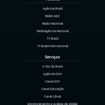
Agência Brasil
(abre em nova aba)
Rádio MEC
(abre em nova aba)
Rádio Nacional
Radioagência Nacional
(abre em nova aba)
TV Brasil
(abre em nova aba)
TV Brasil Internacional
(abre em nova aba)
Serviços
A Voz do Brasil
(abre em nova aba)
Agência GOV
(abre em nova aba)
Canal GOV
(abre em nova aba)
Canal Educação
(abre em nova aba)
Canal Libras
(abre em nova aba)
Monitoramento e Análise de Mídias