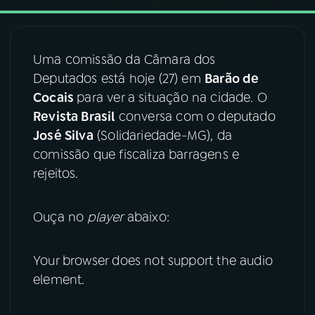
03
PROGRAMAÇÃO
Uma comissão da Câmara dos
Deputados está hoje (27) em
Barão de
04
PROGRAMAS
Cocais
para ver a situação na cidade. O
Revista Brasil
conversa com o deputado
05
PODCASTS
José Silva
(Solidariedade-MG), da
comissão que fiscaliza barragens e
rejeitos.
06
VIDEOCASTS
Ouça no
player
abaixo:
07
ÚLTIMAS
Your browser does not support the audio
08
FESTIVAL DE MÚSICA
element.
ACOMPANHE A RÁDIO NACIONAL