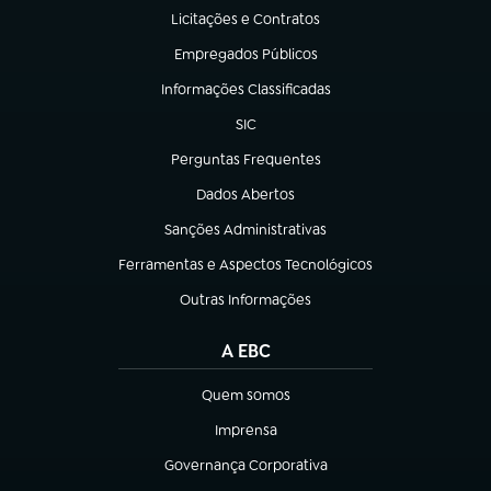
Licitações e Contratos
(abre em nova aba)
Empregados Públicos
(abre em nova aba)
Informações Classificadas
(abre em nova aba)
SIC
(abre em nova aba)
Perguntas Frequentes
(abre em nova aba)
Dados Abertos
(abre em nova aba)
Sanções Administrativas
(abre em nova aba)
Ferramentas e Aspectos Tecnológicos
(abre em nova aba)
Outras Informações
(abre em nova aba)
A EBC
Quem somos
(abre em nova aba)
Imprensa
(abre em nova aba)
Governança Corporativa
(abre em nova aba)