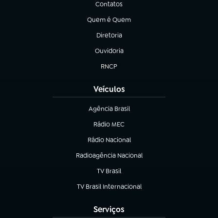
Contatos
(abre em nova aba)
Quem é Quem
(abre em nova aba)
Diretoria
(abre em nova aba)
Ouvidoria
(abre em nova aba)
RNCP
(abre em nova aba)
Veículos
Agência Brasil
(abre em nova aba)
Rádio MEC
(abre em nova aba)
Rádio Nacional
Radioagência Nacional
(abre em nova aba)
TV Brasil
(abre em nova aba)
TV Brasil Internacional
(abre em nova aba)
Serviços