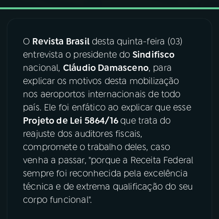
03
PROGRAMAÇÃO
O
Revista Brasil
desta quinta-feira (03)
entrevista o presidente do
Sindifisco
04
PROGRAMAS
nacional,
Cláudio Damasceno
, para
explicar os motivos desta mobilização
05
PODCASTS
nos aeroportos internacionais de todo
país. Ele foi enfático ao explicar que esse
Projeto de Lei 5864/16
que trata do
06
VIDEOCASTS
reajuste dos auditores fiscais,
compromete o trabalho deles, caso
07
ÚLTIMAS
venha a passar, "porque a Receita Federal
sempre foi reconhecida pela excelência
08
FESTIVAL DE MÚSICA
técnica e de extrema qualificação do seu
corpo funcional".
ACOMPANHE A RÁDIO NACIONAL