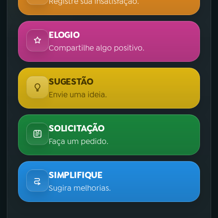
Registre sua insatisfação.
ELOGIO
Compartilhe algo positivo.
SUGESTÃO
Envie uma ideia.
SOLICITAÇÃO
Faça um pedido.
SIMPLIFIQUE
Sugira melhorias.