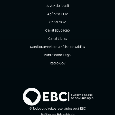
A Voz do Brasil
(abre em nova aba)
Agência GOV
(abre em nova aba)
Canal GOV
(abre em nova aba)
Canal Educação
(abre em nova aba)
Canal Libras
(abre em nova aba)
Monitoramento e Análise de Mídias
(abre em nova aba)
Publicidade Legal
(abre em nova aba)
Rádio Gov
(abre em nova aba)
© Todos os direitos reservados pela EBC
Política de Privacidade