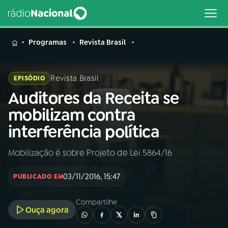
MENU
Programas
Revista Brasil
Revista Brasil
EPISÓDIO
Auditores da Receita se
Buscar
na
mobilizam contra
Rádio
Buscar
interferência política
Nacional
Mobilização é sobre Projeto de Lei 5864/16
AO VIVO
03/11/2016, 15:47
PUBLICADO EM
01
INÍCIO
Compartilhe
Ouça agora
02
A RÁDIO