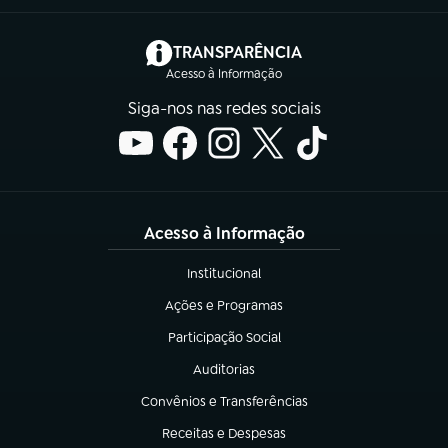
(abre em nova aba)
TRANSPARÊNCIA
Acesso à Informação
Siga-nos nas redes sociais
Acesso à Informação
Institucional
(abre em nova aba)
Ações e Programas
(abre em nova aba)
Participação Social
(abre em nova aba)
Auditorias
(abre em nova aba)
Convênios e Transferências
(abre em nova aba)
Receitas e Despesas
(abre em nova aba)