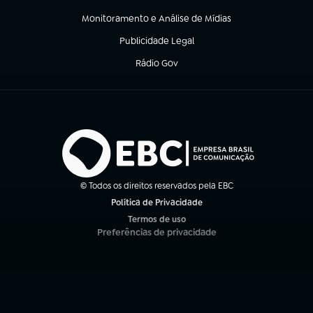
(abre em nova aba)
Monitoramento e Análise de Mídias
(abre em nova aba)
Publicidade Legal
(abre em nova aba)
Rádio Gov
(abre em nova aba)
© Todos os direitos reservados pela EBC
Política de Privacidade
(abre em nova aba)
Termos de uso
(abre em nova aba)
Preferências de privacidade