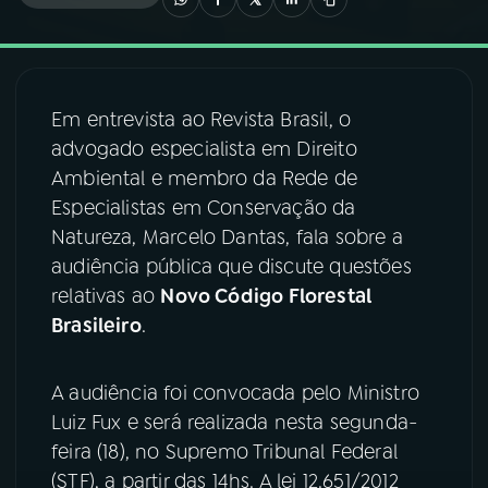
03
PROGRAMAÇÃO
Em entrevista ao Revista Brasil, o
04
PROGRAMAS
advogado especialista em Direito
Ambiental e membro da Rede de
05
PODCASTS
Especialistas em Conservação da
Natureza, Marcelo Dantas, fala sobre a
audiência pública que discute questões
06
VIDEOCASTS
relativas ao
Novo Código Florestal
Brasileiro
.
07
ÚLTIMAS
A audiência foi convocada pelo Ministro
08
FESTIVAL DE MÚSICA
Luiz Fux e será realizada nesta segunda-
feira (18), no Supremo Tribunal Federal
(STF), a partir das 14hs. A lei 12.651/2012
ACOMPANHE A RÁDIO NACIONAL