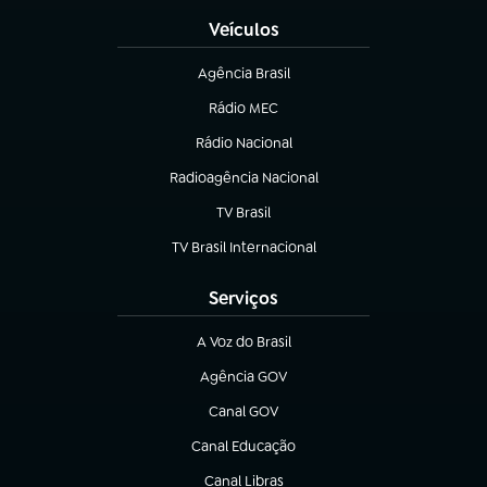
Veículos
Agência Brasil
(abre em nova aba)
Rádio MEC
(abre em nova aba)
Rádio Nacional
Radioagência Nacional
(abre em nova aba)
TV Brasil
(abre em nova aba)
TV Brasil Internacional
(abre em nova aba)
Serviços
A Voz do Brasil
(abre em nova aba)
Agência GOV
(abre em nova aba)
Canal GOV
(abre em nova aba)
Canal Educação
(abre em nova aba)
Canal Libras