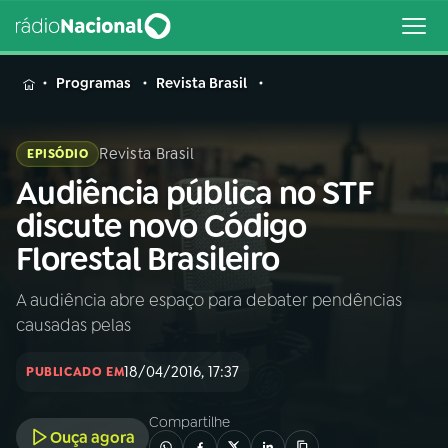
MENU
Programas
Revista Brasil
Revista Brasil
EPISÓDIO
Audiência pública no STF
Buscar
na
discute novo Código
Rádio
Buscar
Florestal Brasileiro
Nacional
A audiência abre espaço para debater pendências
AO VIVO
causadas pelas
01
INÍCIO
18/04/2016, 17:37
PUBLICADO EM
Compartilhe
02
A RÁDIO
Ouça agora