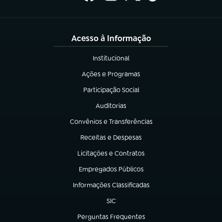
Acesso à Informação
Institucional
(abre em nova aba)
Ações e Programas
(abre em nova aba)
Participação Social
(abre em nova aba)
Auditorias
(abre em nova aba)
Convênios e Transferências
(abre em nova aba)
Receitas e Despesas
(abre em nova aba)
Licitações e Contratos
(abre em nova aba)
Empregados Públicos
(abre em nova aba)
Informações Classificadas
(abre em nova aba)
SIC
(abre em nova aba)
Perguntas Frequentes
(abre em nova aba)