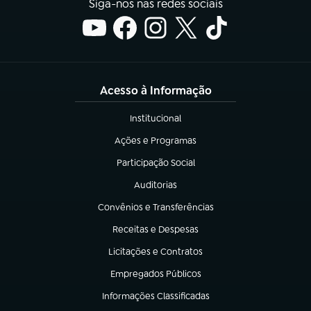
Siga-nos nas redes sociais
Acesso à Informação
Institucional
(abre em nova aba)
Ações e Programas
(abre em nova aba)
Participação Social
(abre em nova aba)
Auditorias
(abre em nova aba)
Convênios e Transferências
(abre em nova aba)
Receitas e Despesas
(abre em nova aba)
Licitações e Contratos
(abre em nova aba)
Empregados Públicos
(abre em nova aba)
Informações Classificadas
(abre em nova aba)