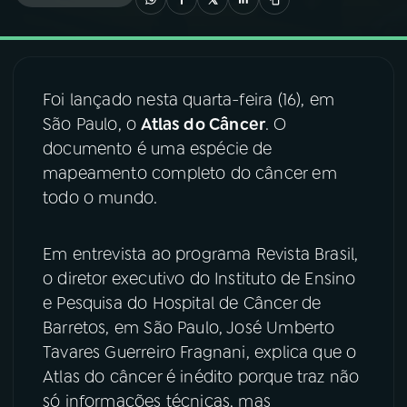
03
PROGRAMAÇÃO
Foi lançado nesta quarta-feira (16), em
04
PROGRAMAS
São Paulo, o
Atlas do Câncer
. O
documento é uma espécie de
05
PODCASTS
mapeamento completo do câncer em
todo o mundo.
06
VIDEOCASTS
Em entrevista ao programa Revista Brasil,
o diretor executivo do Instituto de Ensino
07
ÚLTIMAS
e Pesquisa do Hospital de Câncer de
Barretos, em São Paulo, José Umberto
08
FESTIVAL DE MÚSICA
Tavares Guerreiro Fragnani, explica que o
Atlas do câncer é inédito porque traz não
só informações técnicas, mas
ACOMPANHE A RÁDIO NACIONAL