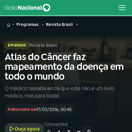
MENU
Programas
Revista Brasil
Revista Brasil
EPISÓDIO
Atlas do Câncer faz
Buscar
na
mapeamento da doença em
Rádio
Buscar
todo o mundo
Nacional
O médico ressalta ainda que este não é um livro
AO VIVO
médico, mas para todas
01
INÍCIO
17/03/2016, 00:45
PUBLICADO EM
Compartilhe
02
A RÁDIO
Ouça agora