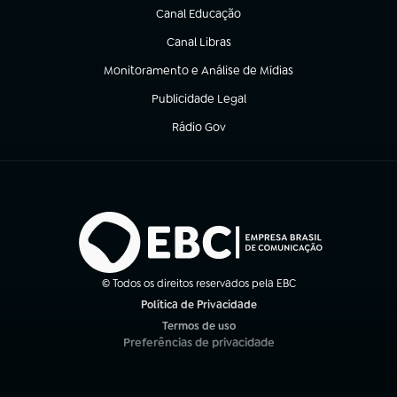
Canal Educação
(abre em nova aba)
Canal Libras
(abre em nova aba)
Monitoramento e Análise de Mídias
(abre em nova aba)
Publicidade Legal
(abre em nova aba)
Rádio Gov
(abre em nova aba)
© Todos os direitos reservados pela EBC
Política de Privacidade
(abre em nova aba)
Termos de uso
(abre em nova aba)
Preferências de privacidade