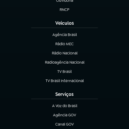
Ouvidoria
(abre em nova aba)
RNCP
(abre em nova aba)
Veículos
Agência Brasil
(abre em nova aba)
Rádio MEC
(abre em nova aba)
Rádio Nacional
Radioagência Nacional
(abre em nova aba)
TV Brasil
(abre em nova aba)
TV Brasil Internacional
(abre em nova aba)
Serviços
A Voz do Brasil
(abre em nova aba)
Agência GOV
(abre em nova aba)
Canal GOV
(abre em nova aba)