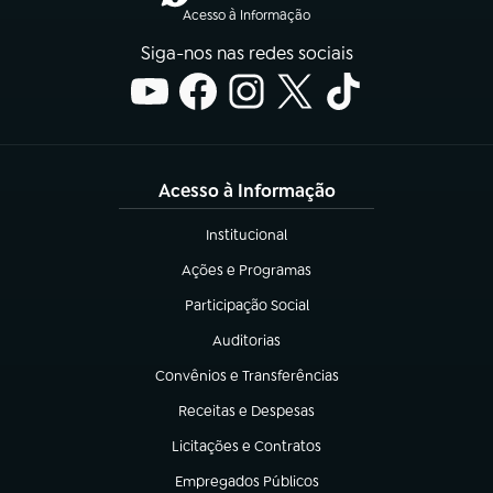
Acesso à Informação
Siga-nos nas redes sociais
Acesso à Informação
Institucional
(abre em nova aba)
Ações e Programas
(abre em nova aba)
Participação Social
(abre em nova aba)
Auditorias
(abre em nova aba)
Convênios e Transferências
(abre em nova aba)
Receitas e Despesas
(abre em nova aba)
Licitações e Contratos
(abre em nova aba)
Empregados Públicos
(abre em nova aba)