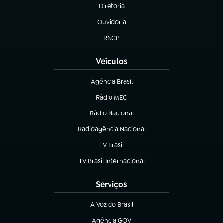
Diretoria
(abre em nova aba)
Ouvidoria
(abre em nova aba)
RNCP
(abre em nova aba)
Veículos
Agência Brasil
(abre em nova aba)
Rádio MEC
(abre em nova aba)
Rádio Nacional
Radioagência Nacional
(abre em nova aba)
TV Brasil
(abre em nova aba)
TV Brasil Internacional
(abre em nova aba)
Serviços
A Voz do Brasil
(abre em nova aba)
Agência GOV