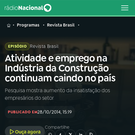
MENU
Programas
Revista Brasil
Revista Brasil
EPISÓDIO
Atividade e emprego na
Buscar
na
Indústria da Construção
Rádio
Buscar
continuam caindo no país
Nacional
Pesquisa mostra aumento da insatisfação dos
AO VIVO
empresários do setor
01
INÍCIO
28/10/2014, 15:19
PUBLICADO EM
Compartilhe
02
A RÁDIO
Ouça agora