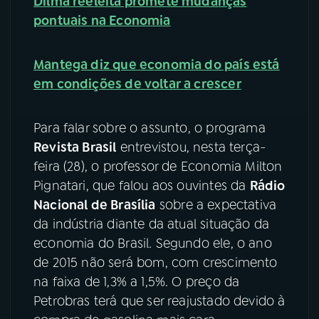
Dilma reeleita promete mudanças
pontuais na Economia
YouTube
Facebook
Mantega diz que economia do país está
Instagram
X
em condições de voltar a crescer
TikTok
Para falar sobre o assunto, o programa
Revista Brasil
entrevistou, nesta terça-
feira (28), o professor de Economia Milton
Pignatari, que falou aos ouvintes da
Rádio
Nacional de Brasília
sobre a expectativa
da indústria diante da atual situação da
economia do Brasil. Segundo ele, o ano
de 2015 não será bom, com crescimento
na faixa de 1,3% a 1,5%. O preço da
Petrobras terá que ser reajustado devido à