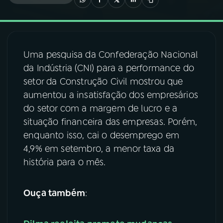
03
PROGRAMAÇÃO
Uma pesquisa da Confederação Nacional
04
PROGRAMAS
da Indústria (CNI) para a performance do
setor da Construção Civil mostrou que
05
PODCASTS
aumentou a insatisfação dos empresários
do setor com a margem de lucro e a
situação financeira das empresas. Porém,
06
VIDEOCASTS
enquanto isso, cai o desemprego em
4,9% em setembro, a menor taxa da
07
ÚLTIMAS
história para o mês.
08
FESTIVAL DE MÚSICA
Ouça também
:
ACOMPANHE A RÁDIO NACIONAL