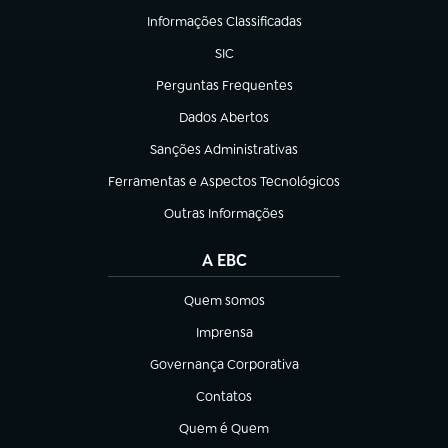
Informações Classificadas
(abre em nova aba)
SIC
(abre em nova aba)
Perguntas Frequentes
(abre em nova aba)
Dados Abertos
(abre em nova aba)
Sanções Administrativas
(abre em nova aba)
Ferramentas e Aspectos Tecnológicos
(abre em nova aba)
Outras Informações
(abre em nova aba)
A EBC
Quem somos
(abre em nova aba)
Imprensa
(abre em nova aba)
Governança Corporativa
(abre em nova aba)
Contatos
(abre em nova aba)
Quem é Quem
(abre em nova aba)