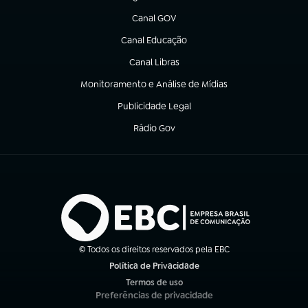
(abre em nova aba)
Canal GOV
(abre em nova aba)
Canal Educação
(abre em nova aba)
Canal Libras
(abre em nova aba)
Monitoramento e Análise de Mídias
(abre em nova aba)
Publicidade Legal
(abre em nova aba)
Rádio Gov
(abre em nova aba)
© Todos os direitos reservados pela EBC
Política de Privacidade
(abre em nova aba)
Termos de uso
(abre em nova aba)
Preferências de privacidade