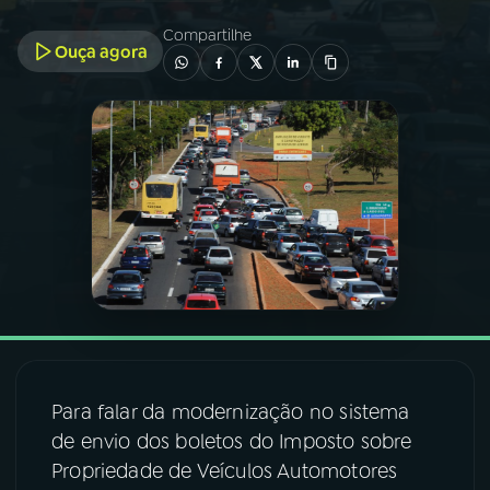
Compartilhe
Ouça agora
03
PROGRAMAÇÃO
04
PROGRAMAS
05
PODCASTS
06
VIDEOCASTS
07
ÚLTIMAS
Para falar da modernização no sistema
08
FESTIVAL DE MÚSICA
de envio dos boletos do Imposto sobre
Propriedade de Veículos Automotores
ACOMPANHE A RÁDIO NACIONAL