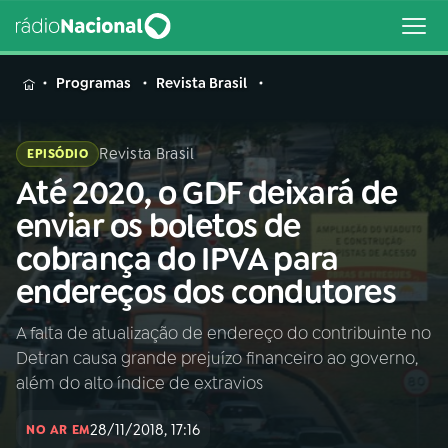
MENU
Programas
Revista Brasil
Revista Brasil
EPISÓDIO
Até 2020, o GDF deixará de
Buscar
na
enviar os boletos de
Rádio
Buscar
cobrança do IPVA para
Nacional
endereços dos condutores
AO VIVO
A falta de atualização de endereço do contribuinte no
Detran causa grande prejuízo financeiro ao governo,
01
INÍCIO
além do alto índice de extravios
28/11/2018, 17:16
02
A RÁDIO
NO AR EM