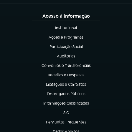
Acesso à Informação
Institucional
(abre em nova aba)
Ações e Programas
(abre em nova aba)
Participação Social
(abre em nova aba)
Auditorias
(abre em nova aba)
Convênios e Transferências
(abre em nova aba)
Receitas e Despesas
(abre em nova aba)
Licitações e Contratos
(abre em nova aba)
Empregados Públicos
(abre em nova aba)
Informações Classificadas
(abre em nova aba)
SIC
(abre em nova aba)
Perguntas Frequentes
(abre em nova aba)
Dados Abertos