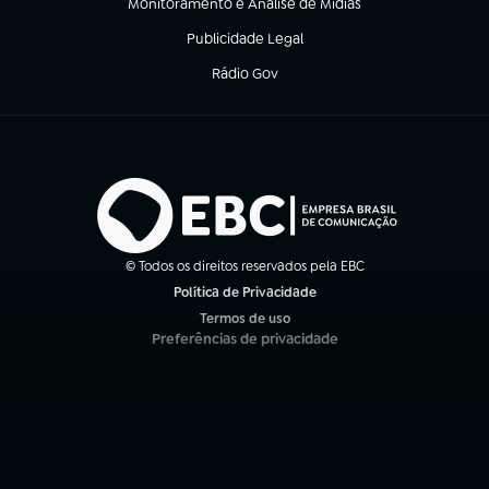
Monitoramento e Análise de Mídias
(abre em nova aba)
Publicidade Legal
(abre em nova aba)
Rádio Gov
(abre em nova aba)
© Todos os direitos reservados pela EBC
Política de Privacidade
(abre em nova aba)
Termos de uso
(abre em nova aba)
Preferências de privacidade