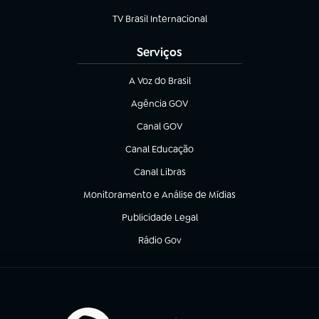
(abre em nova aba)
TV Brasil Internacional
(abre em nova aba)
Serviços
A Voz do Brasil
(abre em nova aba)
Agência GOV
(abre em nova aba)
Canal GOV
(abre em nova aba)
Canal Educação
(abre em nova aba)
Canal Libras
(abre em nova aba)
Monitoramento e Análise de Mídias
(abre em nova aba)
Publicidade Legal
(abre em nova aba)
Rádio Gov
(abre em nova aba)