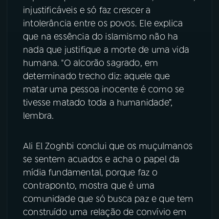
injustificáveis e só faz crescer a
YouTube
Facebook
intolerância entre os povos. Ele explica
que na essência do islamismo não ha
Instagram
X
nada que justifique a morte de uma vida
humana. "O alcorão sagrado, em
TikTok
determinado trecho diz: aquele que
matar uma pessoa inocente é como se
tivesse matado toda a humanidade”,
lembra.
Ali El Zoghbi conclui que os muçulmanos
se sentem acuados e acha o papel da
mídia fundamental, porque faz o
contraponto, mostra que é uma
comunidade que só busca paz e que tem
construído uma relação de convívio em