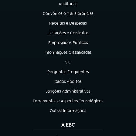
Auditorias
(abre em nova aba)
Convênios e Transferências
(abre em nova aba)
Receitas e Despesas
(abre em nova aba)
Licitações e Contratos
(abre em nova aba)
Empregados Públicos
(abre em nova aba)
Informações Classificadas
(abre em nova aba)
SIC
(abre em nova aba)
Perguntas Frequentes
(abre em nova aba)
Dados Abertos
(abre em nova aba)
Sanções Administrativas
(abre em nova aba)
Ferramentas e Aspectos Tecnológicos
(abre em nova aba)
Outras Informações
(abre em nova aba)
A EBC