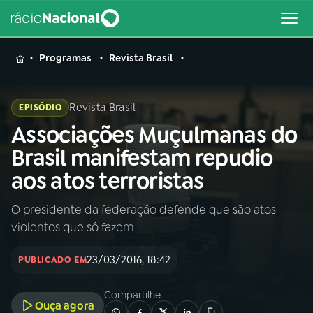
MENU
Programas
Revista Brasil
Revista Brasil
EPISÓDIO
Associações Muçulmanas do
Buscar
na
Brasil manifestam repudio
Rádio
Buscar
aos atos terroristas
Nacional
O presidente da federação defende que são atos
AO VIVO
violentos que só fazem
01
INÍCIO
23/03/2016, 18:42
PUBLICADO EM
Compartilhe
02
A RÁDIO
Ouça agora