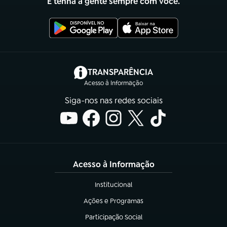
E tenha a gente sempre com você.
(abre em nova aba)
TRANSPARÊNCIA
Acesso à Informação
Siga-nos nas redes sociais
Acesso à Informação
Institucional
(abre em nova aba)
Ações e Programas
(abre em nova aba)
Participação Social
(abre em nova aba)