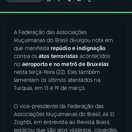
03
PROGRAMAÇÃO
A Federação das Associações
04
PROGRAMAS
Muçulmanas do Brasil divulgou nota em
que manifesta
repúdio e indignação
05
PODCASTS
contra os
atos terroristas
acontecidos
no
aeroporto e no metrô de Bruxelas
nesta terça-feira (22). Eles também
06
VIDEOCASTS
lamentam os últimos atentados na
Turquia, em 13 e 19 de março.
07
ÚLTIMAS
O vice-presidente da Federação das
08
FESTIVAL DE MÚSICA
Associações Muçulmanas do Brasil, Ali El
Zoghbi, em entrevista ao Revista Brasil,
explicou que são atos violentos, covardes,
ACOMPANHE A RÁDIO NACIONAL