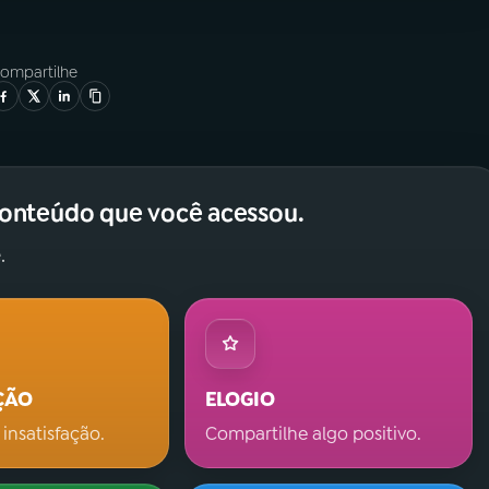
ompartilhe
conteúdo que você acessou.
.
ÇÃO
ELOGIO
 insatisfação.
Compartilhe algo positivo.