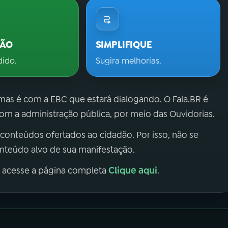
ÇÃO
SIMPLIFIQUE
dido.
Sugira melhorias.
 mas é com a EBC que estará dialogando. O Fala.BR é
m a administração pública, por meio das Ouvidorias.
 conteúdos ofertados ao cidadão. Por isso, não se
onteúdo alvo de sua manifestação.
Clique aqui
, acesse a página completa
.