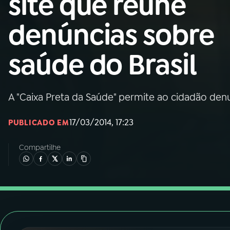
site que reúne
Nacional
denúncias sobre
01
INÍCIO
saúde do Brasil
02
A RÁDIO
A "Caixa Preta da Saúde" permite ao cidadão de
03
PROGRAMAÇÃO
17/03/2014, 17:23
PUBLICADO EM
04
PROGRAMAS
Compartilhe
05
PODCASTS
06
VIDEOCASTS