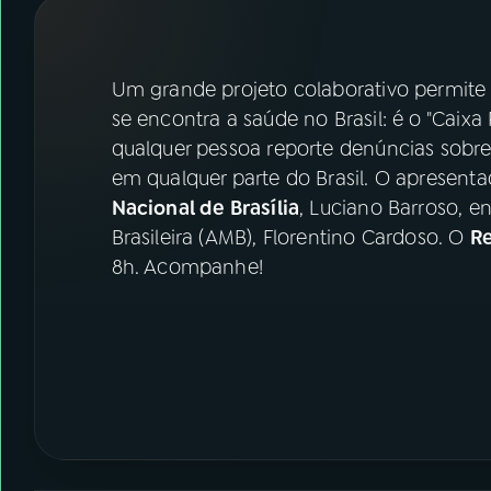
07
ÚLTIMAS
08
FESTIVAL DE MÚSICA
Um grande projeto colaborativo permite
se encontra a saúde no Brasil: é o "Caixa 
qualquer pessoa reporte denúncias sobre
ACOMPANHE A RÁDIO NACIONAL
em qualquer parte do Brasil. O apresent
YouTube
Facebook
Nacional de Brasília
, Luciano Barroso, e
Brasileira (AMB), Florentino Cardoso. O
Re
Instagram
X
8h. Acompanhe!
TikTok