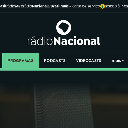
asil
rádio
MEC
rádio
Nacional
tv
Brasil
carta de serviço
acesso à inf
mais
PROGRAMAS
PODCASTS
VIDEOCASTS
mais