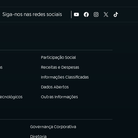
Siga-nos nas redes sociais
Participação Social
(abre em nova aba)
as
Receitas e Despesas
(abre em nova aba)
Informações Classificadas
(abre em nova aba)
Dados Abertos
(abre em nova aba)
Tecnológicos
Outras Informações
(abre em nova aba)
Governança Corporativa
(abre em nova aba)
Diretoria