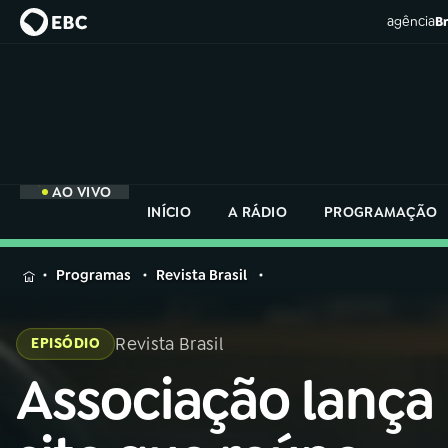
agência
Br
AO VIVO
INÍCIO
A RÁDIO
PROGRAMAÇÃO
MENU
Programas
Revista Brasil
Buscar
na
Revista Brasil
EPISÓDIO
Rádio
Buscar
Nacional
Associação lança
Buscar
na
Rádio
AO VIVO