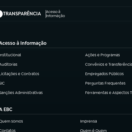
Acesso à
TRANSPARÊNCIA
abre em nova aba)
Informação
Acesso à Informação
Institucional
Ações e Programas
(abre em nova aba)
(abre em nova aba)
Auditorias
Convênios e Transferênci
(abre em nova aba)
(abre em nova aba)
Licitações e Contratos
Empregados Públicos
(abre em nova aba)
(abre em nova aba)
SIC
Perguntas Frequentes
(abre em nova aba)
(abre em nova aba)
Sanções Administrativas
Ferramentas e Aspectos 
(abre em nova aba)
(abre em nova aba)
A EBC
Quem somos
Imprensa
(abre em nova aba)
(abre em nova aba)
Contatos
Quem é Quem