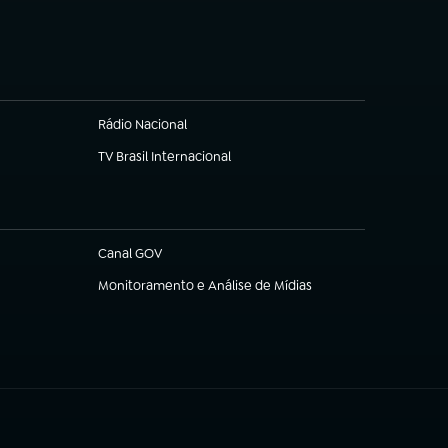
(abre em nova aba)
Rádio Nacional
TV Brasil Internacional
(abre em nova aba)
Canal GOV
(abre em nova aba)
Monitoramento e Análise de Mídias
(abre em nova aba)