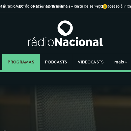
asil
rádio
MEC
rádio
Nacional
tv
Brasil
carta de serviço
acesso à inf
mais
PROGRAMAS
PODCASTS
VIDEOCASTS
mais