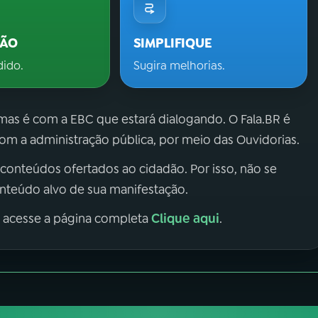
ÇÃO
SIMPLIFIQUE
dido.
Sugira melhorias.
 mas é com a EBC que estará dialogando. O Fala.BR é
m a administração pública, por meio das Ouvidorias.
 conteúdos ofertados ao cidadão. Por isso, não se
onteúdo alvo de sua manifestação.
Clique aqui
, acesse a página completa
.