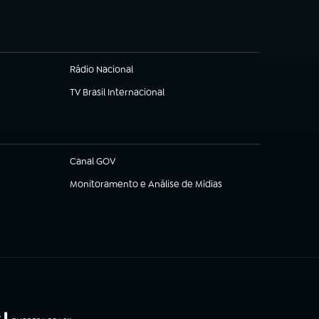
Rádio Nacional
TV Brasil Internacional
(abre em nova aba)
Canal GOV
(abre em nova aba)
Monitoramento e Análise de Mídias
(abre em nova aba)