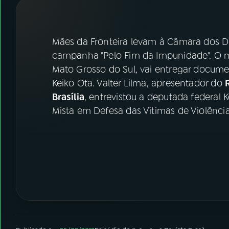
07
ÚLTIMAS
08
FESTIVAL DE MÚSICA
Mães da Fronteira levam à Câmara dos D
campanha "Pelo Fim da Impunidade". O mo
Mato Grosso do Sul, vai entregar docum
ACOMPANHE A RÁDIO NACIONAL
Keiko Ota. Valter Lilma, apresentador do
YouTube
Facebook
Brasília
, entrevistou a deputada federal 
Mista em Defesa das Vítimas de Violência
Instagram
X
TikTok