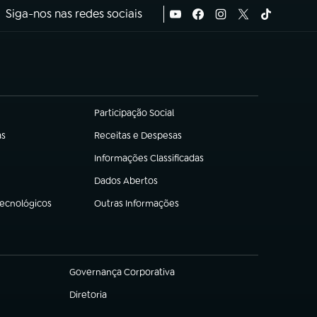
Siga-nos nas redes sociais
Participação Social
(abre em nova aba)
as
Receitas e Despesas
(abre em nova aba)
Informações Classificadas
(abre em nova aba)
Dados Abertos
(abre em nova aba)
Tecnológicos
Outras Informações
(abre em nova aba)
Governança Corporativa
(abre em nova aba)
Diretoria
(abre em nova aba)