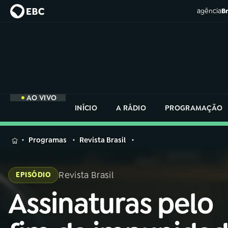
agência
Br
AO VIVO
INÍCIO
A RÁDIO
PROGRAMAÇÃO
MENU
Programas
Revista Brasil
Buscar
na
Revista Brasil
EPISÓDIO
Rádio
Buscar
Nacional
Assinaturas pelo
Buscar
na
Rádio
AO VIVO