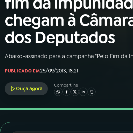
fim da impunida
Nacional
chegam à Câmar
01
INÍCIO
dos Deputados
02
A RÁDIO
Abaixo-assinado para a campanha "Pelo Fim da 
03
PROGRAMAÇÃO
25/09/2013, 18:21
PUBLICADO EM
04
PROGRAMAS
Compartilhe
Ouça agora
05
PODCASTS
06
VIDEOCASTS