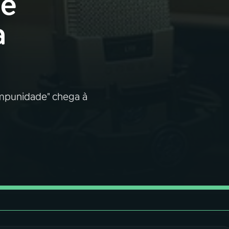
de
a
Impunidade" chega à