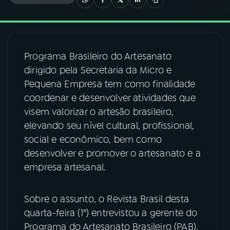
03
PROGRAMAÇÃO
Programa Brasileiro do Artesanato
04
PROGRAMAS
dirigido pela Secretaria da Micro e
Pequena Empresa tem como finalidade
05
PODCASTS
coordenar e desenvolver atividades que
visem valorizar o artesão brasileiro,
elevando seu nível cultural, profissional,
06
VIDEOCASTS
social e econômico, bem como
desenvolver e promover o artesanato e a
07
ÚLTIMAS
empresa artesanal.
08
FESTIVAL DE MÚSICA
Sobre o assunto, o Revista Brasil desta
quarta-feira (1°) entrevistou a gerente do
Programa do Artesanato Brasileiro (PAB),
ACOMPANHE A RÁDIO NACIONAL