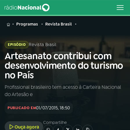
MENU
Programas
Revista Brasil
Revista Brasil
EPISÓDIO
Artesanato contribui com
Buscar
na
desenvolvimento do turismo
Rádio
Buscar
no País
Nacional
Profissional brasileiro tem acesso à Carteira Nacional
AO VIVO
do Artesão e
01
INÍCIO
01/07/2015, 18:50
PUBLICADO EM
Compartilhe
02
A RÁDIO
Ouça agora