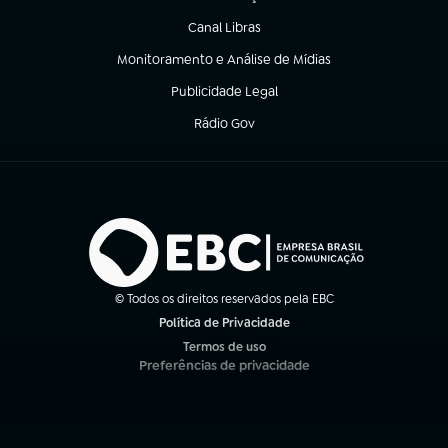
(abre em nova aba)
Canal Libras
(abre em nova aba)
Monitoramento e Análise de Mídias
(abre em nova aba)
Publicidade Legal
(abre em nova aba)
Rádio Gov
(abre em nova aba)
© Todos os direitos reservados pela EBC
Política de Privacidade
(abre em nova aba)
Termos de uso
(abre em nova aba)
Preferências de privacidade