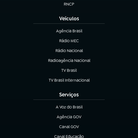
RNCP
(abre em nova aba)
Veículos
Agência Brasil
(abre em nova aba)
Rádio MEC
(abre em nova aba)
Rádio Nacional
Radioagência Nacional
(abre em nova aba)
TV Brasil
(abre em nova aba)
TV Brasil Internacional
(abre em nova aba)
Serviços
A Voz do Brasil
(abre em nova aba)
Agência GOV
(abre em nova aba)
Canal GOV
(abre em nova aba)
Canal Educação