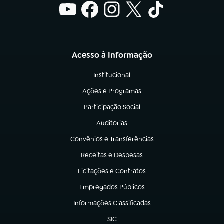
Acesso à Informação
Institucional
(abre em nova aba)
Ações e Programas
(abre em nova aba)
Participação Social
(abre em nova aba)
Auditorias
(abre em nova aba)
Convênios e Transferências
(abre em nova aba)
Receitas e Despesas
(abre em nova aba)
Licitações e Contratos
(abre em nova aba)
Empregados Públicos
(abre em nova aba)
Informações Classificadas
(abre em nova aba)
SIC
(abre em nova aba)