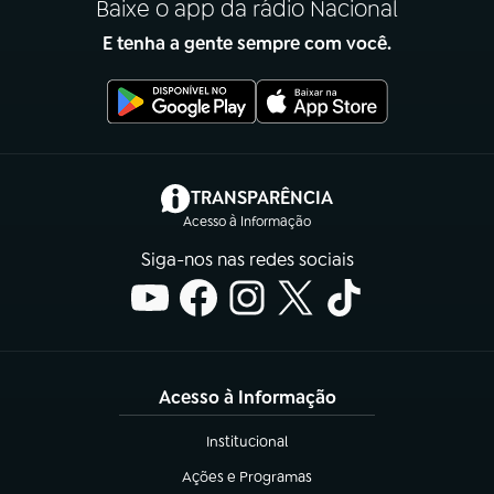
Baixe o app da rádio Nacional
E tenha a gente sempre com você.
(abre em nova aba)
TRANSPARÊNCIA
Acesso à Informação
Siga-nos nas redes sociais
Acesso à Informação
Institucional
(abre em nova aba)
Ações e Programas
(abre em nova aba)