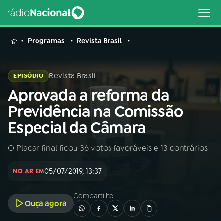
MENU
Programas
Revista Brasil
Revista Brasil
EPISÓDIO
Aprovada a reforma da
Buscar
na
Previdência na Comissão
Rádio
Buscar
Especial da Câmara
Nacional
O Placar final ficou 36 votos favoráveis e 13 contrários
AO VIVO
05/07/2019, 13:37
NO AR EM
01
INÍCIO
Compartilhe
Ouça agora
02
A RÁDIO