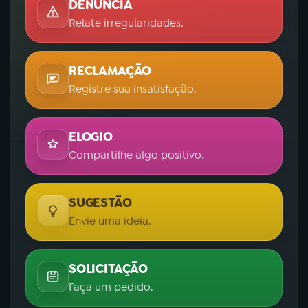
DENÚNCIA
Relate irregularidades.
RECLAMAÇÃO
Registre sua insatisfação.
ELOGIO
Compartilhe algo positivo.
SUGESTÃO
Envie uma ideia.
SOLICITAÇÃO
Faça um pedido.