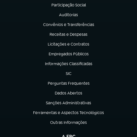
Participação Social
(abre em nova aba)
Auditorias
(abre em nova aba)
Convênios e Transferências
(abre em nova aba)
Receitas e Despesas
(abre em nova aba)
Licitações e Contratos
(abre em nova aba)
Empregados Públicos
(abre em nova aba)
Informações Classificadas
(abre em nova aba)
SIC
(abre em nova aba)
Perguntas Frequentes
(abre em nova aba)
Dados Abertos
(abre em nova aba)
Sanções Administrativas
(abre em nova aba)
Ferramentas e Aspectos Tecnológicos
(abre em nova aba)
Outras Informações
(abre em nova aba)
A EBC