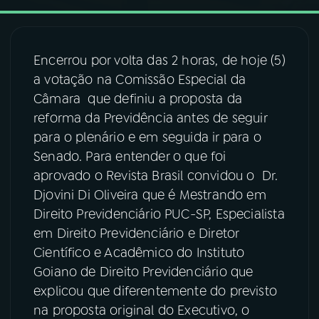
03
PROGRAMAÇÃO
Encerrou por volta das 2 horas, de hoje (5)
a votação na Comissão Especial da
04
PROGRAMAS
Câmara que definiu a proposta da
reforma da Previdência antes de seguir
05
PODCASTS
para o plenário e em seguida ir para o
Senado. Para entender o que foi
aprovado o Revista Brasil convidou o Dr.
06
VIDEOCASTS
Djovini Di Oliveira que é Mestrando em
Direito Previdenciário PUC-SP, Especialista
07
ÚLTIMAS
em Direito Previdenciário e Diretor
Científico e Acadêmico do Instituto
08
FESTIVAL DE MÚSICA
Goiano de Direito Previdenciário que
explicou que diferentemente do previsto
na proposta original do Executivo, o
ACOMPANHE A RÁDIO NACIONAL