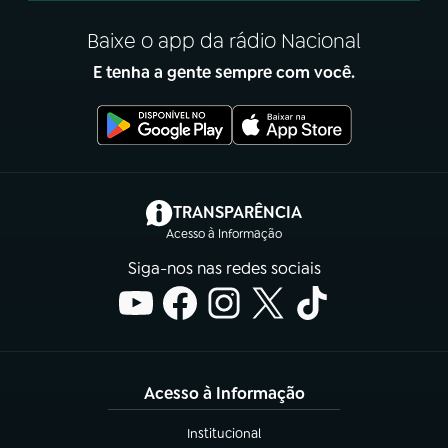
Baixe o app da rádio Nacional
E tenha a gente sempre com você.
(abre em nova aba)
TRANSPARÊNCIA
Acesso à Informação
Siga-nos nas redes sociais
Acesso à Informação
Institucional
(abre em nova aba)