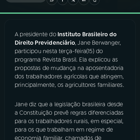
03
PROGRAMAÇÃO
A presidente do
Instituto Brasileiro do
04
PROGRAMAS
Direito Previdenciário
, Jane Berwanger,
participou nesta terça-feira(15) do
05
PODCASTS
programa Revista Brasil. Ela explicou as
propostas de mudança na aposentadoria
dos trabalhadores agrícolas que atingem,
06
VIDEOCASTS
principalmente, os agricultores familiares.
07
ÚLTIMAS
Jane diz que a legislação brasileira desde
a Constituição prevê regras diferenciadas
08
FESTIVAL DE MÚSICA
para os trabalhadores rurais, em especial,
para os que trabalham em regime de
economia familiar, chamados de
ACOMPANHE A RÁDIO NACIONAL