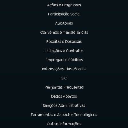
Ações e Programas
(abre em nova aba)
Participação Social
(abre em nova aba)
Auditorias
(abre em nova aba)
Convênios e Transferências
(abre em nova aba)
Receitas e Despesas
(abre em nova aba)
Licitações e Contratos
(abre em nova aba)
Empregados Públicos
(abre em nova aba)
Informações Classificadas
(abre em nova aba)
SIC
(abre em nova aba)
Perguntas Frequentes
(abre em nova aba)
Dados Abertos
(abre em nova aba)
Sanções Administrativas
(abre em nova aba)
Ferramentas e Aspectos Tecnológicos
(abre em nova aba)
Outras Informações
(abre em nova aba)