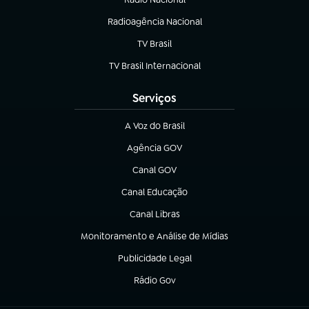
Radioagência Nacional
(abre em nova aba)
TV Brasil
(abre em nova aba)
TV Brasil Internacional
(abre em nova aba)
Serviços
A Voz do Brasil
(abre em nova aba)
Agência GOV
(abre em nova aba)
Canal GOV
(abre em nova aba)
Canal Educação
(abre em nova aba)
Canal Libras
(abre em nova aba)
Monitoramento e Análise de Mídias
(abre em nova aba)
Publicidade Legal
(abre em nova aba)
Rádio Gov
(abre em nova aba)