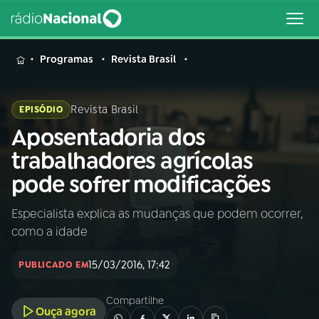
MENU
Programas
Revista Brasil
Revista Brasil
EPISÓDIO
Aposentadoria dos
Buscar
na
trabalhadores agrícolas
Rádio
Buscar
pode sofrer modificações
Nacional
Especialista explica as mudanças que podem ocorrer,
AO VIVO
como a idade
01
INÍCIO
15/03/2016, 17:42
PUBLICADO EM
Compartilhe
02
A RÁDIO
Ouça agora