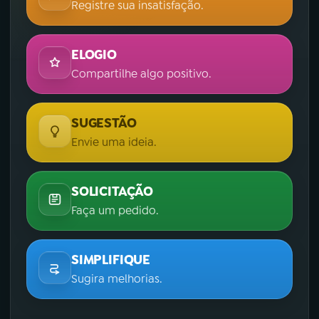
Registre sua insatisfação.
ELOGIO
Compartilhe algo positivo.
SUGESTÃO
Envie uma ideia.
SOLICITAÇÃO
Faça um pedido.
SIMPLIFIQUE
Sugira melhorias.