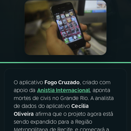
03
PROGRAMAÇÃO
04
PROGRAMAS
05
PODCASTS
06
VIDEOCASTS
O aplicativo
Fogo Cruzado
, criado com
apoio da
Anistia Internacional
, aponta
07
ÚLTIMAS
mortes de civis no Grande Rio. A analista
de dados do aplicativo
Cecília
08
FESTIVAL DE MÚSICA
Oliveira
afirma que o projeto agora está
sendo expandido para a Região
Metropolitana de Recife, e começará a
ACOMPANHE A RÁDIO NACIONAL