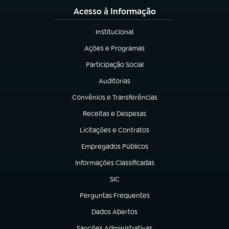
Acesso à Informação
Institucional
(abre em nova aba)
Ações e Programas
(abre em nova aba)
Participação Social
(abre em nova aba)
Auditorias
(abre em nova aba)
Convênios e Transferências
(abre em nova aba)
Receitas e Despesas
(abre em nova aba)
Licitações e Contratos
(abre em nova aba)
Empregados Públicos
(abre em nova aba)
Informações Classificadas
(abre em nova aba)
SIC
(abre em nova aba)
Perguntas Frequentes
(abre em nova aba)
Dados Abertos
(abre em nova aba)
Sanções Administrativas