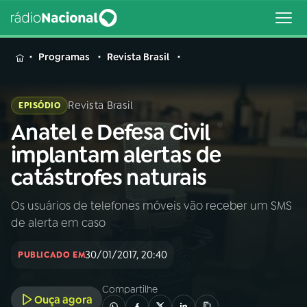
MENU
Programas
Revista Brasil
Revista Brasil
EPISÓDIO
Anatel e Defesa Civil
Buscar
na
implantam alertas de
Rádio
Buscar
catástrofes naturais
Nacional
Os usuários de telefones móveis vão receber um SMS
AO VIVO
de alerta em caso
01
INÍCIO
30/01/2017, 20:40
PUBLICADO EM
Compartilhe
02
A RÁDIO
Ouça agora