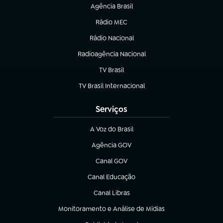
Agência Brasil
(abre em nova aba)
Rádio MEC
(abre em nova aba)
Rádio Nacional
Radioagência Nacional
(abre em nova aba)
TV Brasil
(abre em nova aba)
TV Brasil Internacional
(abre em nova aba)
Serviços
A Voz do Brasil
(abre em nova aba)
Agência GOV
(abre em nova aba)
Canal GOV
(abre em nova aba)
Canal Educação
(abre em nova aba)
Canal Libras
(abre em nova aba)
Monitoramento e Análise de Mídias
(abre em nova aba)