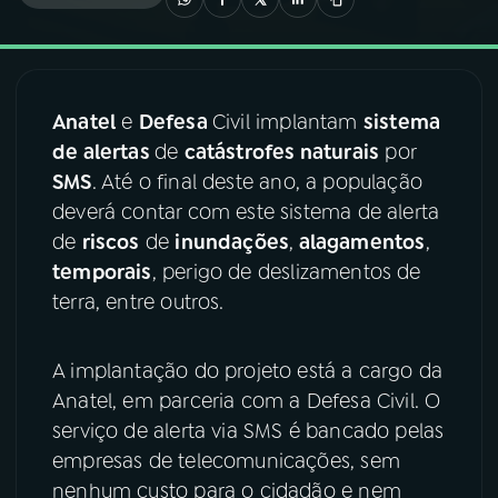
03
PROGRAMAÇÃO
Anatel
e
Defesa
Civil implantam
sistema
04
PROGRAMAS
de alertas
de
catástrofes naturais
por
SMS
. Até o final deste ano, a população
05
PODCASTS
deverá contar com este sistema de alerta
de
riscos
de
inundações
,
alagamentos
,
temporais
, perigo de deslizamentos de
06
VIDEOCASTS
terra, entre outros.
07
ÚLTIMAS
A implantação do projeto está a cargo da
Anatel, em parceria com a Defesa Civil. O
08
FESTIVAL DE MÚSICA
serviço de alerta via SMS é bancado pelas
empresas de telecomunicações, sem
nenhum custo para o cidadão e nem
ACOMPANHE A RÁDIO NACIONAL