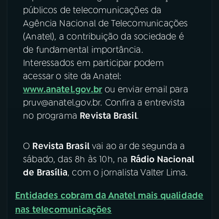
públicos de telecomunicações da
YouTube
Facebook
Agência Nacional de Telecomunicações
(Anatel), a contribuição da sociedade é
Instagram
X
de fundamental importância.
Interessados em participar podem
TikTok
acessar o site da Anatel:
www.anatel.gov.br
ou enviar email para
pruv@anatel.gov.br. Confira a entrevista
no programa
Revista Brasil
.
O
Revista Brasil
vai ao ar de segunda a
sábado, das 8h às 10h, na
Rádio Nacional
de Brasília
, com o jornalista Valter Lima.
Entidades cobram da Anatel mais qualidade
nas telecomunicações