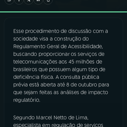
03
PROGRAMAÇÃO
Esse procedimento de discussão com a
04
PROGRAMAS
sociedade visa a construção do
Regulamento Geral de Acessibilidade,
05
PODCASTS
buscando proporcionar os serviços de
telecomunicações aos 45 milhões de
brasileiros que possuem algum tipo de
06
VIDEOCASTS
deficiência física. A consulta pública
prévia está aberta até 8 de outubro para
07
ÚLTIMAS
que sejam feitas as análises de impacto
regulatório.
08
FESTIVAL DE MÚSICA
Segundo Marcel Netto de Lima,
especialista em regulação de serviços
ACOMPANHE A RÁDIO NACIONAL