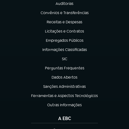
Auditorias
(abre em nova aba)
Convênios e Transferências
(abre em nova aba)
Receitas e Despesas
(abre em nova aba)
Licitações e Contratos
(abre em nova aba)
Empregados Públicos
(abre em nova aba)
Informações Classificadas
(abre em nova aba)
SIC
(abre em nova aba)
Perguntas Frequentes
(abre em nova aba)
Dados Abertos
(abre em nova aba)
Sanções Administrativas
(abre em nova aba)
Ferramentas e Aspectos Tecnológicos
(abre em nova aba)
Outras Informações
(abre em nova aba)
A EBC