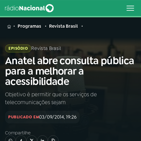
MENU
Programas
Revista Brasil
Revista Brasil
EPISÓDIO
Anatel abre consulta pública
Buscar
na
para a melhorar a
Rádio
Buscar
acessibilidade
Nacional
Objetivo é permitir que os serviços de
AO VIVO
telecomunicações sejam
01
INÍCIO
03/09/2014, 19:26
PUBLICADO EM
Compartilhe
02
A RÁDIO