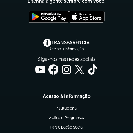
E tenha a gente sempre com você.
(abre em nova aba)
TRANSPARÊNCIA
Acesso à Informação
Siga-nos nas redes sociais
Acesso à Informação
Institucional
(abre em nova aba)
Ações e Programas
(abre em nova aba)
Participação Social
(abre em nova aba)