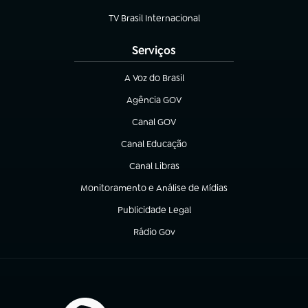
(abre em nova aba)
TV Brasil Internacional
(abre em nova aba)
Serviços
A Voz do Brasil
(abre em nova aba)
Agência GOV
(abre em nova aba)
Canal GOV
(abre em nova aba)
Canal Educação
(abre em nova aba)
Canal Libras
(abre em nova aba)
Monitoramento e Análise de Mídias
(abre em nova aba)
Publicidade Legal
(abre em nova aba)
Rádio Gov
(abre em nova aba)