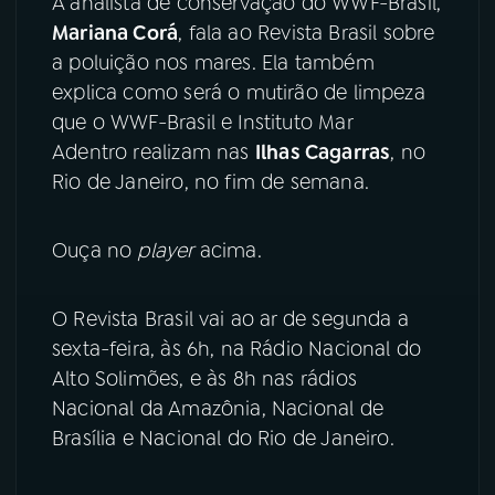
A analista de conservação do WWF-Brasil,
Mariana Corá
, fala ao Revista Brasil sobre
YouTube
Facebook
a poluição nos mares. Ela também
explica como será o mutirão de limpeza
Instagram
X
que o WWF-Brasil e Instituto Mar
Adentro realizam nas
Ilhas Cagarras
, no
TikTok
Rio de Janeiro, no fim de semana.
Ouça no
player
acima.
O Revista Brasil vai ao ar de segunda a
sexta-feira, às 6h, na Rádio Nacional do
Alto Solimões, e às 8h nas rádios
Nacional da Amazônia, Nacional de
Brasília e Nacional do Rio de Janeiro.