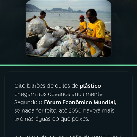
03
PROGRAMAÇÃO
04
PROGRAMAS
05
PODCASTS
06
VIDEOCASTS
Oito bilhões de quilos de
plástico
chegam aos oceanos anualmente.
07
ÚLTIMAS
Segundo o
Fórum Econômico Mundial,
se nada for feito, até 2050 haverá mais
08
FESTIVAL DE MÚSICA
lixo nas águas do que peixes.
ACOMPANHE A RÁDIO NACIONAL