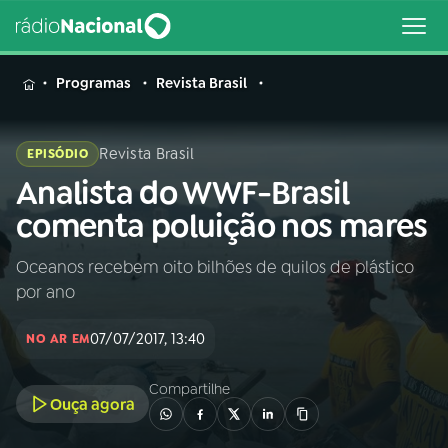
MENU
Programas
Revista Brasil
Revista Brasil
EPISÓDIO
Analista do WWF-Brasil
Buscar
na
comenta poluição nos mares
Rádio
Buscar
Nacional
Oceanos recebem oito bilhões de quilos de plástico
por ano
AO VIVO
07/07/2017, 13:40
NO AR EM
01
INÍCIO
Compartilhe
Ouça agora
02
A RÁDIO