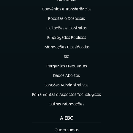
(abre em nova aba)
Convênios e Transferências
(abre em nova aba)
Receitas e Despesas
(abre em nova aba)
Licitações e Contratos
(abre em nova aba)
Empregados Públicos
(abre em nova aba)
Informações Classificadas
(abre em nova aba)
SIC
(abre em nova aba)
Perguntas Frequentes
(abre em nova aba)
Dados Abertos
(abre em nova aba)
Sanções Administrativas
(abre em nova aba)
Ferramentas e Aspectos Tecnológicos
(abre em nova aba)
Outras Informações
(abre em nova aba)
A EBC
Quem somos
(abre em nova aba)