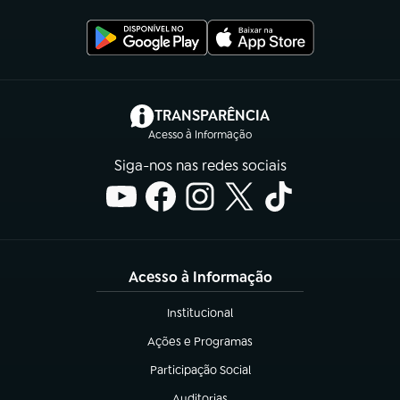
(abre em nova aba)
TRANSPARÊNCIA
Acesso à Informação
Siga-nos nas redes sociais
Acesso à Informação
Institucional
(abre em nova aba)
Ações e Programas
(abre em nova aba)
Participação Social
(abre em nova aba)
Auditorias