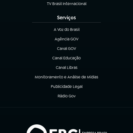
TV Brasil Internacional
(abre em nova aba)
Serviços
A Voz do Brasil
(abre em nova aba)
Agência GOV
(abre em nova aba)
Canal GOV
(abre em nova aba)
Canal Educação
(abre em nova aba)
Canal Libras
(abre em nova aba)
Monitoramento e Análise de Mídias
(abre em nova aba)
Publicidade Legal
(abre em nova aba)
Rádio Gov
(abre em nova aba)