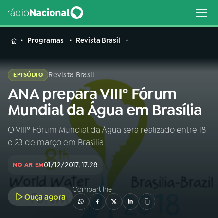
MENU
Programas
Revista Brasil
Revista Brasil
EPISÓDIO
ANA prepara VIIIº Fórum
Buscar
na
Mundial da Água em Brasília
Rádio
Buscar
Nacional
O VIIIº Fórum Mundial da Água será realizado entre 18
e 23 de março em Brasília
AO VIVO
01/12/2017, 17:28
NO AR EM
01
INÍCIO
Compartilhe
Ouça agora
02
A RÁDIO