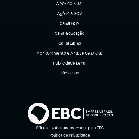
A Voz do Brasil
(abre em nova aba)
Agência GOV
(abre em nova aba)
Canal GOV
(abre em nova aba)
Canal Educação
(abre em nova aba)
Canal Libras
(abre em nova aba)
Monitoramento e Análise de Mídias
(abre em nova aba)
Publicidade Legal
(abre em nova aba)
Rádio Gov
(abre em nova aba)
© Todos os direitos reservados pela EBC
Política de Privacidade
(abre em nova aba)