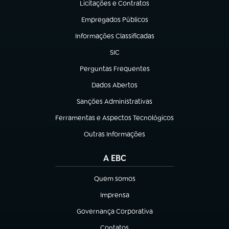
Licitações e Contratos
(abre em nova aba)
Empregados Públicos
(abre em nova aba)
Informações Classificadas
(abre em nova aba)
SIC
(abre em nova aba)
Perguntas Frequentes
(abre em nova aba)
Dados Abertos
(abre em nova aba)
Sanções Administrativas
(abre em nova aba)
Ferramentas e Aspectos Tecnológicos
(abre em nova aba)
Outras Informações
(abre em nova aba)
A EBC
Quem somos
(abre em nova aba)
Imprensa
(abre em nova aba)
Governança Corporativa
(abre em nova aba)
Contatos