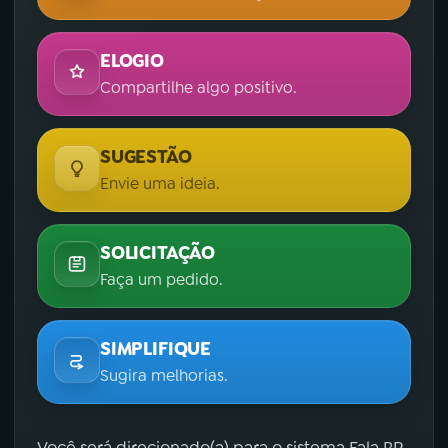
ELOGIO
Compartilhe algo positivo.
SUGESTÃO
Envie uma ideia.
SOLICITAÇÃO
Faça um pedido.
SIMPLIFIQUE
Sugira melhorias.
Você será direcionado(a) para o sistema Fala.BR,