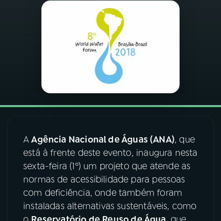
03
PROGRAMAÇÃO
04
PROGRAMAS
05
PODCASTS
06
VIDEOCASTS
A
Agência Nacional de Águas (ANA)
, que
está à frente deste evento, inaugura nesta
07
ÚLTIMAS
sexta-feira (1º) um projeto que atende as
normas de acessibilidade para pessoas
08
FESTIVAL DE MÚSICA
com deficiência, onde também foram
instaladas alternativas sustentáveis, como
o
Reservatório de Reuso de Água
, que
ACOMPANHE A RÁDIO NACIONAL