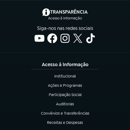
(abre em nova aba)
TRANSPARÊNCIA
Acesso à Informação
Siga-nos nas redes sociais
Acesso à Informação
Institucional
(abre em nova aba)
Ações e Programas
(abre em nova aba)
Participação Social
(abre em nova aba)
Auditorias
(abre em nova aba)
Convênios e Transferências
(abre em nova aba)
Receitas e Despesas
(abre em nova aba)