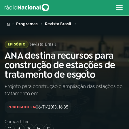
MENU
Programas
Revista Brasil
Revista Brasil
EPISÓDIO
ANA destina recursos para
Buscar
na
construção de estações de
Rádio
Buscar
tratamento de esgoto
Nacional
Projeto para construção e ampliação das estações de
AO VIVO
tratamento em
01
INÍCIO
06/11/2013, 16:35
PUBLICADO EM
Compartilhe
02
A RÁDIO