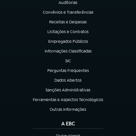
Auditorias
(abre em nova aba)
Convênios e Transferências
(abre em nova aba)
Receitas e Despesas
(abre em nova aba)
Licitações e Contratos
(abre em nova aba)
Empregados Públicos
(abre em nova aba)
Informações Classificadas
(abre em nova aba)
SIC
(abre em nova aba)
Perguntas Frequentes
(abre em nova aba)
Dados Abertos
(abre em nova aba)
Sanções Administrativas
(abre em nova aba)
Ferramentas e Aspectos Tecnológicos
(abre em nova aba)
Outras Informações
(abre em nova aba)
A EBC
Quem somos