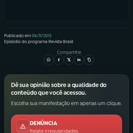
YouTube
Facebook
Instagram
X
Publicado em
06/11/2013
TikTok
Episódio
do programa
Revista Brasil
Compartilhe
Dê sua opinião sobre a qualidade do
conteúdo que você acessou.
Escolha sua manifestação em apenas um clique.
DENÚNCIA
Relate irregularidades.