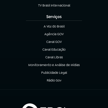
TV Brasil Internacional
(abre em nova aba)
Serviços
A Voz do Brasil
(abre em nova aba)
Agência GOV
(abre em nova aba)
Canal GOV
(abre em nova aba)
Canal Educação
(abre em nova aba)
Canal Libras
(abre em nova aba)
Monitoramento e Análise de Mídias
(abre em nova aba)
Publicidade Legal
(abre em nova aba)
Rádio Gov
(abre em nova aba)