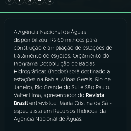
03
PROGRAMAÇÃO
A Agência Nacional de Águas
04
PROGRAMAS
disponibilizou R$ 60 milhões para
construção e ampliação de estações de
05
PODCASTS
tratamento de esgotos. Orçamento do
Programa Despoluição de Bacias
Hidrográficas (Prodes) será destinado a
06
VIDEOCASTS
estações na Bahia, Minas Gerais, Rio de
Janeiro, Rio Grande do Sul e São Paulo.
07
ÚLTIMAS
Valter Lima, apresentador do
Revista
Brasil
entrevistou Maria Cristina de Sá -
especialista em Recursos Hídricos da
08
FESTIVAL DE MÚSICA
Agência Nacional de Águas.
ACOMPANHE A RÁDIO NACIONAL