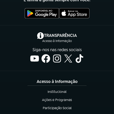
(abre em nova aba)
TRANSPARÊNCIA
Acesso à Informação
Siga-nos nas redes sociais
Acesso à Informação
Institucional
(abre em nova aba)
Ações e Programas
(abre em nova aba)
Participação Social
(abre em nova aba)