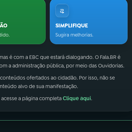
ÇÃO
SIMPLIFIQUE
dido.
Sugira melhorias.
 mas é com a EBC que estará dialogando. O Fala.BR é
m a administração pública, por meio das Ouvidorias.
 conteúdos ofertados ao cidadão. Por isso, não se
onteúdo alvo de sua manifestação.
Clique aqui
, acesse a página completa
.