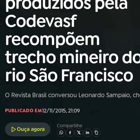
produzidos pela
Nacional
Codevasf
01
INÍCIO
recompõem
02
A RÁDIO
trecho mineiro d
03
PROGRAMAÇÃO
rio São Francisco
04
PROGRAMAS
O Revista Brasil conversou Leonardo Sampaio, c
05
PODCASTS
12/11/2015, 21:09
PUBLICADO EM
06
VIDEOCASTS
Compartilhe
Ouça agora