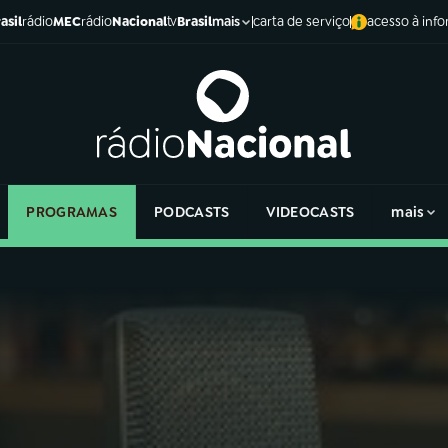
asil
rádio
MEC
rádio
Nacional
tv
Brasil
carta de serviço
acesso à inf
mais
PROGRAMAS
PODCASTS
VIDEOCASTS
mais