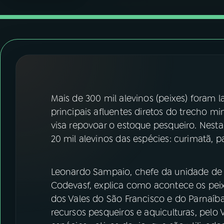
07
ÚLTIMAS
08
FESTIVAL DE MÚSICA
ACOMPANHE A RÁDIO NACIONAL
YouTube
Facebook
Mais de 300 mil alevinos (peixes) foram 
principais afluentes diretos do trecho min
Instagram
X
visa repovoar o estoque pesqueiro. Nesta
20 mil alevinos das espécies: curimatã, p
TikTok
Leonardo Sampaio, chefe da unidade de 
Codevasf, explica como acontece os pe
dos Vales do São Francisco e do Parnaíba
recursos pesqueiros e aquiculturas, pel