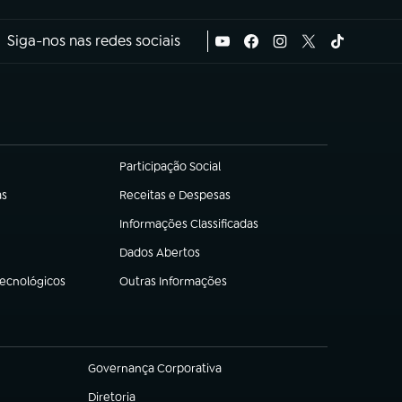
Siga-nos nas redes sociais
Participação Social
(abre em nova aba)
as
Receitas e Despesas
(abre em nova aba)
Informações Classificadas
(abre em nova aba)
Dados Abertos
(abre em nova aba)
Tecnológicos
Outras Informações
(abre em nova aba)
Governança Corporativa
(abre em nova aba)
Diretoria