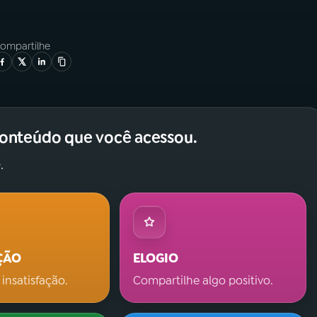
ompartilhe
conteúdo que você acessou.
.
ÇÃO
ELOGIO
 insatisfação.
Compartilhe algo positivo.