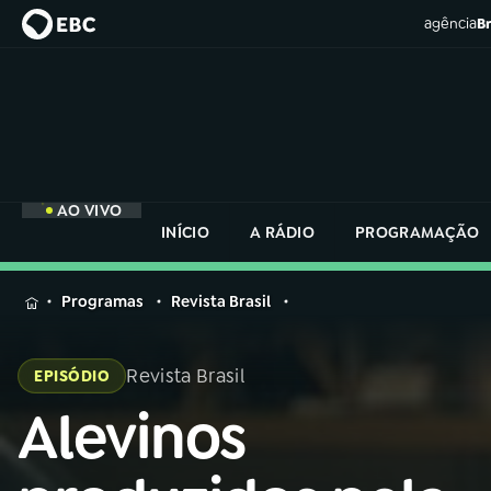
agência
Br
AO VIVO
INÍCIO
A RÁDIO
PROGRAMAÇÃO
MENU
Programas
Revista Brasil
Buscar
na
Revista Brasil
EPISÓDIO
Rádio
Buscar
Nacional
Alevinos
Buscar
na
Rádio
AO VIVO