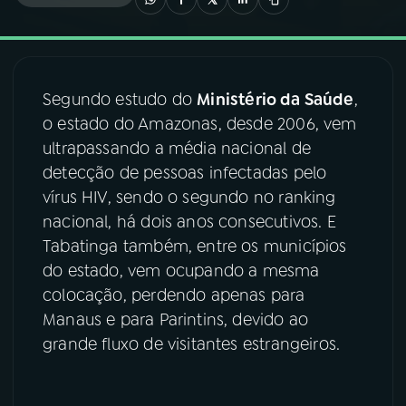
03
PROGRAMAÇÃO
Segundo estudo do
Ministério da Saúde
,
04
PROGRAMAS
o estado do Amazonas, desde 2006, vem
ultrapassando a média nacional de
05
PODCASTS
detecção de pessoas infectadas pelo
vírus HIV, sendo o segundo no ranking
nacional, há dois anos consecutivos. E
06
VIDEOCASTS
Tabatinga também, entre os municípios
do estado, vem ocupando a mesma
07
ÚLTIMAS
colocação, perdendo apenas para
Manaus e para Parintins, devido ao
grande fluxo de visitantes estrangeiros.
08
FESTIVAL DE MÚSICA
ACOMPANHE A RÁDIO NACIONAL