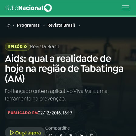
MENU
Programas
Revista Brasil
Revista Brasil
EPISÓDIO
Aids: qual a realidade de
Buscar
na
hoje na região de Tabatinga
Rádio
Buscar
(AM)
Nacional
Foi lançado ontem aplicativo Viva Mais, uma
AO VIVO
ferramenta na prevenção,
01
INÍCIO
02/12/2016, 16:19
PUBLICADO EM
Compartilhe
02
A RÁDIO
Ouça agora