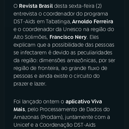
O
Revista Brasil
desta sexta-feira (2)
YouTube
Facebook
entrevista o coordenador do programa
DST-Aids em Tabatinga,
Arnoldo Ferreira
Instagram
X
e o coordenador da Unesco na região do
Alto Solimões,
Francisco Nery
. Eles
TikTok
explicam que a possibilidade das pessoas
se infectarem é devido as peculiaridades
da região: dimensões amazônicas, por ser
região de fronteira, ao grande fluxo de
pessoas e ainda existe o circuito do
prazer e lazer.
Foi lançado ontem o
aplicativo Viva
Mais
, pelo Processamento de Dados do
Amazonas (Prodam), juntamente com a
Unicef e a Coordenação DST-Aids