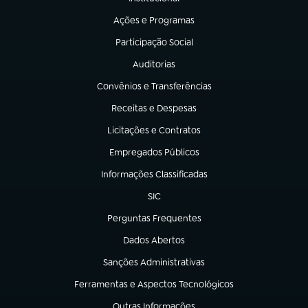
(abre em nova aba)
Ações e Programas
(abre em nova aba)
Participação Social
(abre em nova aba)
Auditorias
(abre em nova aba)
Convênios e Transferências
(abre em nova aba)
Receitas e Despesas
(abre em nova aba)
Licitações e Contratos
(abre em nova aba)
Empregados Públicos
(abre em nova aba)
Informações Classificadas
(abre em nova aba)
SIC
(abre em nova aba)
Perguntas Frequentes
(abre em nova aba)
Dados Abertos
(abre em nova aba)
Sanções Administrativas
(abre em nova aba)
Ferramentas e Aspectos Tecnológicos
(abre em nova aba)
Outras Informações