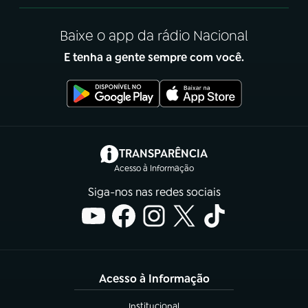
Baixe o app da rádio Nacional
E tenha a gente sempre com você.
(abre em nova aba)
TRANSPARÊNCIA
Acesso à Informação
Siga-nos nas redes sociais
Acesso à Informação
Institucional