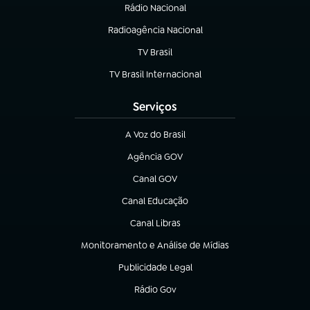
Rádio Nacional
Radioagência Nacional
(abre em nova aba)
TV Brasil
(abre em nova aba)
TV Brasil Internacional
(abre em nova aba)
Serviços
A Voz do Brasil
(abre em nova aba)
Agência GOV
(abre em nova aba)
Canal GOV
(abre em nova aba)
Canal Educação
(abre em nova aba)
Canal Libras
(abre em nova aba)
Monitoramento e Análise de Mídias
(abre em nova aba)
Publicidade Legal
(abre em nova aba)
Rádio Gov
(abre em nova aba)