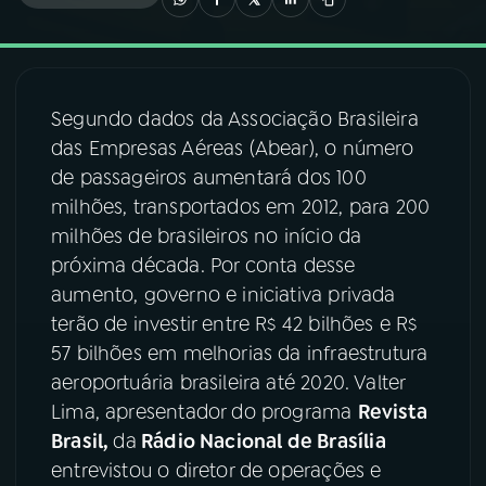
03
PROGRAMAÇÃO
Segundo dados da Associação Brasileira
04
PROGRAMAS
das Empresas Aéreas (Abear), o número
de passageiros aumentará dos 100
05
PODCASTS
milhões, transportados em 2012, para 200
milhões de brasileiros no início da
próxima década. Por conta desse
06
VIDEOCASTS
aumento, governo e iniciativa privada
terão de investir entre R$ 42 bilhões e R$
07
ÚLTIMAS
57 bilhões em melhorias da infraestrutura
aeroportuária brasileira até 2020. Valter
Lima, apresentador do programa
Revista
08
FESTIVAL DE MÚSICA
Brasil,
da
Rádio Nacional de Brasília
entrevistou o diretor de operações e
ACOMPANHE A RÁDIO NACIONAL