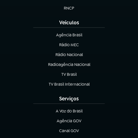
(abre em nova aba)
RNCP
(abre em nova aba)
Veículos
Agência Brasil
(abre em nova aba)
Rádio MEC
(abre em nova aba)
Rádio Nacional
Radioagência Nacional
(abre em nova aba)
TV Brasil
(abre em nova aba)
TV Brasil Internacional
(abre em nova aba)
Serviços
A Voz do Brasil
(abre em nova aba)
Agência GOV
(abre em nova aba)
Canal GOV
(abre em nova aba)