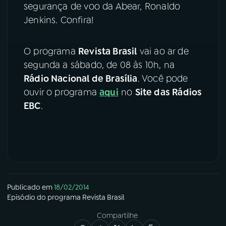
segurança de voo da Abear, Ronaldo
Jenkins. Confira!
YouTube
Facebook
Instagram
X
O programa
Revista Brasil
vai ao ar de
segunda a sábado, de 08 às 10h, na
TikTok
Rádio Nacional de Brasília
. Você pode
ouvir o programa
aqui
no
Site das Rádios
EBC
.
Publicado em
18/02/2014
Episódio
do programa
Revista Brasil
Compartilhe