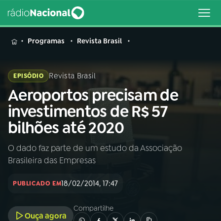
MENU
Programas
Revista Brasil
Revista Brasil
EPISÓDIO
Aeroportos precisam de
Buscar
na
investimentos de R$ 57
Rádio
Buscar
bilhões até 2020
Nacional
O dado faz parte de um estudo da Associação
AO VIVO
Brasileira das Empresas
01
INÍCIO
18/02/2014, 17:47
PUBLICADO EM
Compartilhe
02
A RÁDIO
Ouça agora