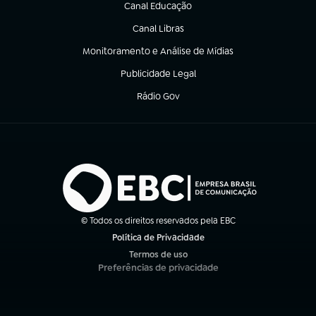
Canal Educação
(abre em nova aba)
Canal Libras
(abre em nova aba)
Monitoramento e Análise de Mídias
(abre em nova aba)
Publicidade Legal
(abre em nova aba)
Rádio Gov
(abre em nova aba)
© Todos os direitos reservados pela EBC
Política de Privacidade
(abre em nova aba)
Termos de uso
(abre em nova aba)
Preferências de privacidade