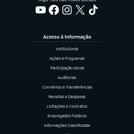
Acesso à Informação
Institucional
(abre em nova aba)
Ações e Programas
(abre em nova aba)
Participação Social
(abre em nova aba)
Auditorias
(abre em nova aba)
Convênios e Transferências
(abre em nova aba)
Receitas e Despesas
(abre em nova aba)
Licitações e Contratos
(abre em nova aba)
Empregados Públicos
(abre em nova aba)
Informações Classificadas
(abre em nova aba)