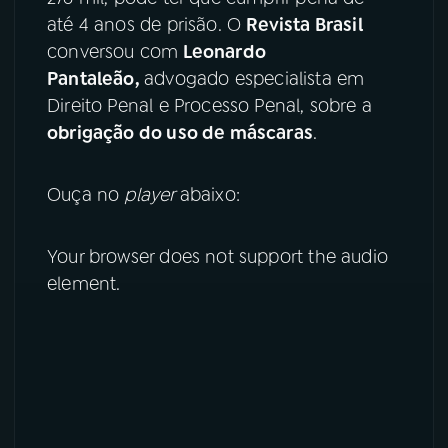
até 4 anos de prisão. O
Revista Brasil
YouTube
Facebook
conversou com
Leonardo
Pantaleão
,
advogado especialista em
Instagram
X
Direito Penal e Processo Penal, sobre a
obrigação do uso de máscaras
.
TikTok
Ouça no
player
abaixo:
Your browser does not support the audio
element.