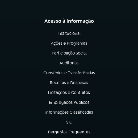
Acesso à Informação
Institucional
(abre em nova aba)
Ações e Programas
(abre em nova aba)
Participação Social
(abre em nova aba)
Auditorias
(abre em nova aba)
Convênios e Transferências
(abre em nova aba)
Receitas e Despesas
(abre em nova aba)
Licitações e Contratos
(abre em nova aba)
Empregados Públicos
(abre em nova aba)
Informações Classificadas
(abre em nova aba)
SIC
(abre em nova aba)
Perguntas Frequentes
(abre em nova aba)