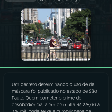
03
PROGRAMAÇÃO
04
PROGRAMAS
05
PODCASTS
06
VIDEOCASTS
07
ÚLTIMAS
Um decreto determinando o uso de de
máscara foi publicado no estado de São
08
FESTIVAL DE MÚSICA
Paulo. Quem cometer o crime de
desobediência, além de multa R$ 276,00 a
ACOMPANHE A RÁDIO NACIONAL
276 mil, pode ter que cumprir pena de