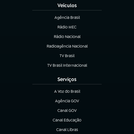
Veículos
Agência Brasil
(abre em nova aba)
Rádio MEC
(abre em nova aba)
Rádio Nacional
Radioagência Nacional
(abre em nova aba)
TV Brasil
(abre em nova aba)
TV Brasil Internacional
(abre em nova aba)
Serviços
A Voz do Brasil
(abre em nova aba)
Agência GOV
(abre em nova aba)
Canal GOV
(abre em nova aba)
Canal Educação
(abre em nova aba)
Canal Libras
(abre em nova aba)