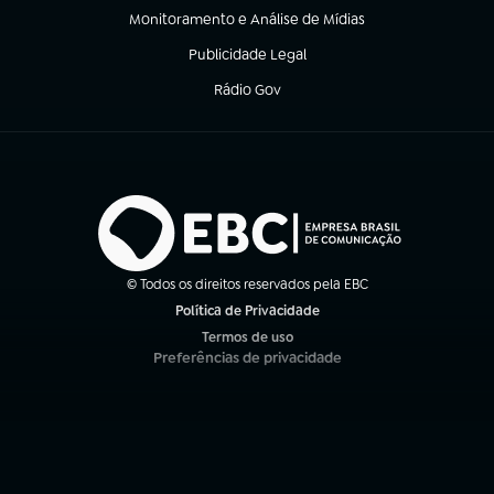
Monitoramento e Análise de Mídias
(abre em nova aba)
Publicidade Legal
(abre em nova aba)
Rádio Gov
(abre em nova aba)
© Todos os direitos reservados pela EBC
Política de Privacidade
(abre em nova aba)
Termos de uso
(abre em nova aba)
Preferências de privacidade