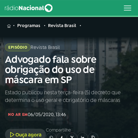
MENU
Programas
Revista Brasil
Revista Brasil
EPISÓDIO
Advogado fala sobre
Buscar
na
obrigação do uso de
Rádio
Buscar
máscara em SP
Nacional
Estado publicou nesta terça-feira (5) decreto que
AO VIVO
determina o uso geral e obrigatório de máscaras
01
INÍCIO
06/05/2020, 13:46
NO AR EM
Compartilhe
02
A RÁDIO
Ouça agora