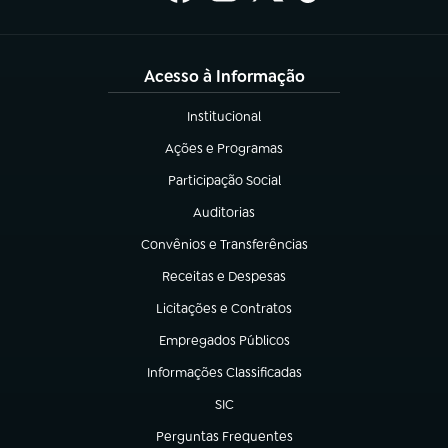
Acesso à Informação
Institucional
(abre em nova aba)
Ações e Programas
(abre em nova aba)
Participação Social
(abre em nova aba)
Auditorias
(abre em nova aba)
Convênios e Transferências
(abre em nova aba)
Receitas e Despesas
(abre em nova aba)
Licitações e Contratos
(abre em nova aba)
Empregados Públicos
(abre em nova aba)
Informações Classificadas
(abre em nova aba)
SIC
(abre em nova aba)
Perguntas Frequentes
(abre em nova aba)