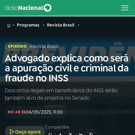
MENU
Programas
Revista Brasil
Revista Brasil
EPISÓDIO
Advogado explica como será
Buscar
na
a apuração civil e criminal da
Rádio
Buscar
fraude no INSS
Nacional
Descontos ilegais em beneficiários do INSS serão
AO VIVO
também alvo de projetos no Senado
01
INÍCIO
14/05/2025, 11:00
NO AR EM
Compartilhe
02
A RÁDIO
Ouça agora