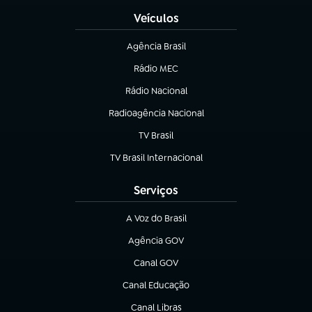
Veículos
Agência Brasil
(abre em nova aba)
Rádio MEC
(abre em nova aba)
Rádio Nacional
Radioagência Nacional
(abre em nova aba)
TV Brasil
(abre em nova aba)
TV Brasil Internacional
(abre em nova aba)
Serviços
A Voz do Brasil
(abre em nova aba)
Agência GOV
(abre em nova aba)
Canal GOV
(abre em nova aba)
Canal Educação
(abre em nova aba)
Canal Libras
(abre em nova aba)