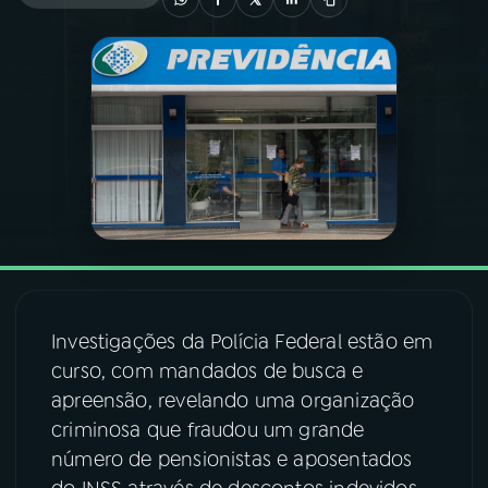
03
PROGRAMAÇÃO
04
PROGRAMAS
05
PODCASTS
06
VIDEOCASTS
Investigações da Polícia Federal estão em
07
ÚLTIMAS
curso, com mandados de busca e
apreensão, revelando uma organização
08
FESTIVAL DE MÚSICA
criminosa que fraudou um grande
número de pensionistas e aposentados
ACOMPANHE A RÁDIO NACIONAL