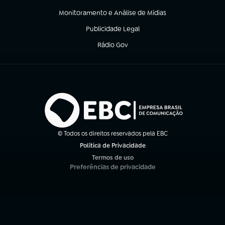
Monitoramento e Análise de Mídias
(abre em nova aba)
Publicidade Legal
(abre em nova aba)
Rádio Gov
(abre em nova aba)
© Todos os direitos reservados pela EBC
Política de Privacidade
(abre em nova aba)
Termos de uso
(abre em nova aba)
Preferências de privacidade