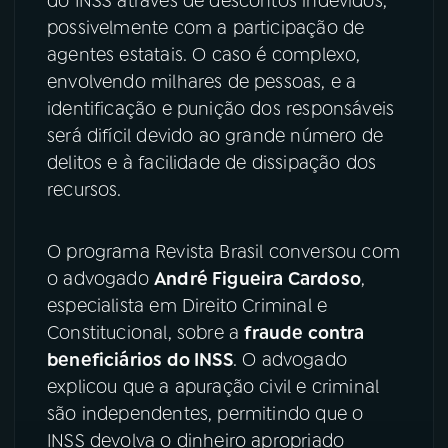
do INSS através de descontos indevidos,
possivelmente com a participação de
YouTube
Facebook
agentes estatais. O caso é complexo,
envolvendo milhares de pessoas, e a
Instagram
X
identificação e punição dos responsáveis
será difícil devido ao grande número de
TikTok
delitos e à facilidade de dissipação dos
recursos.
O programa Revista Brasil conversou com
o advogado
André Figueira Cardoso
,
especialista em Direito Criminal e
Constitucional, sobre a
fraude contra
beneficiários do INSS
. O advogado
explicou que a apuração civil e criminal
são independentes, permitindo que o
INSS devolva o dinheiro apropriado