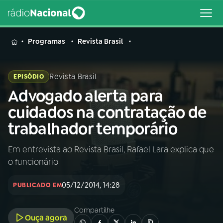
MENU
Programas
Revista Brasil
Revista Brasil
EPISÓDIO
Advogado alerta para
Buscar
na
cuidados na contratação de
Rádio
Buscar
trabalhador temporário
Nacional
Em entrevista ao Revista Brasil, Rafael Lara explica que
AO VIVO
o funcionário
01
INÍCIO
05/12/2014, 14:28
PUBLICADO EM
Compartilhe
02
A RÁDIO
Ouça agora