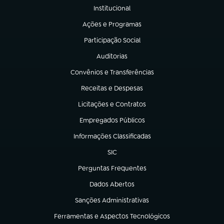
Institucional
(abre em nova aba)
Ações e Programas
(abre em nova aba)
Participação Social
(abre em nova aba)
Auditorias
(abre em nova aba)
Convênios e Transferências
(abre em nova aba)
Receitas e Despesas
(abre em nova aba)
Licitações e Contratos
(abre em nova aba)
Empregados Públicos
(abre em nova aba)
Informações Classificadas
(abre em nova aba)
SIC
(abre em nova aba)
Perguntas Frequentes
(abre em nova aba)
Dados Abertos
(abre em nova aba)
Sanções Administrativas
(abre em nova aba)
Ferramentas e Aspectos Tecnológicos
(abre em nova aba)