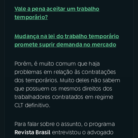
Vale a pena aceitar um trabalho
YouTube
Facebook
temporário?
Instagram
X
Mudança na lei do trabalho temporário
TikTok
promete suprir demanda no mercado
Porém, é muito comum que haja
problemas em relação às contratações
dos temporários. Muito deles não sabem
que possuem os mesmos direitos dos
trabalhadores contratados em regime
CLT definitivo.
Para falar sobre o assunto, o programa
Revista Brasil
entrevistou o advogado