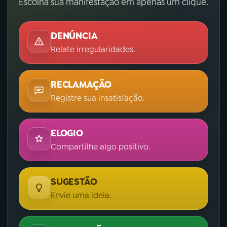
Escolha sua manifestação em apenas um clique.
DENÚNCIA
Relate irregularidades.
RECLAMAÇÃO
Registre sua insatisfação.
ELOGIO
Compartilhe algo positivo.
SUGESTÃO
Envie uma ideia.