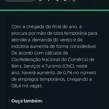
03
PROGRAMAÇÃO
Com a chegada do final do ano, a
04
PROGRAMAS
procura por mão de obra temporária para
atender a demanda do varejo e da
05
PODCASTS
indústria aumenta de forma considerável.
De acordo com cálculos da
Confederação Nacional do Comércio de
06
VIDEOCASTS
Bens, Serviços e Turismo (CNC), neste
ano, haverá aumento de 0,7% no número
07
ÚLTIMAS
de empregos temporários, chegando a
138,4 mil vagas.
08
FESTIVAL DE MÚSICA
Ouça também:
ACOMPANHE A RÁDIO NACIONAL