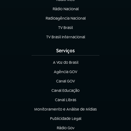
(abre em nova aba)
Rádio Nacional
Radioagência Nacional
(abre em nova aba)
TV Brasil
(abre em nova aba)
TV Brasil Internacional
(abre em nova aba)
Serviços
A Voz do Brasil
(abre em nova aba)
Agência GOV
(abre em nova aba)
Canal GOV
(abre em nova aba)
Canal Educação
(abre em nova aba)
Canal Libras
(abre em nova aba)
Monitoramento e Análise de Mídias
(abre em nova aba)
Publicidade Legal
(abre em nova aba)
Rádio Gov
(abre em nova aba)