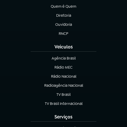
Quem é Quem
(abre em nova aba)
Diretoria
(abre em nova aba)
Ouvidoria
(abre em nova aba)
RNCP
(abre em nova aba)
Veículos
Agência Brasil
(abre em nova aba)
Rádio MEC
(abre em nova aba)
Rádio Nacional
Radioagência Nacional
(abre em nova aba)
TV Brasil
(abre em nova aba)
TV Brasil Internacional
(abre em nova aba)
Serviços