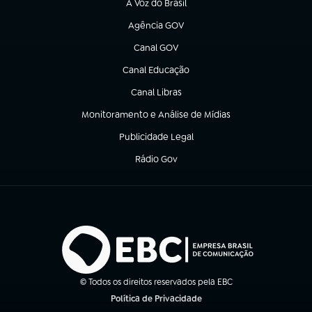
A Voz do Brasil
(abre em nova aba)
Agência GOV
(abre em nova aba)
Canal GOV
(abre em nova aba)
Canal Educação
(abre em nova aba)
Canal Libras
(abre em nova aba)
Monitoramento e Análise de Mídias
(abre em nova aba)
Publicidade Legal
(abre em nova aba)
Rádio Gov
(abre em nova aba)
© Todos os direitos reservados pela EBC
Política de Privacidade
(abre em nova aba)