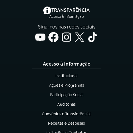
(abre em nova aba)
TRANSPARÊNCIA
Acesso à Informação
Siga-nos nas redes sociais
Acesso à Informação
Institucional
(abre em nova aba)
Ações e Programas
(abre em nova aba)
Participação Social
(abre em nova aba)
Auditorias
(abre em nova aba)
Convênios e Transferências
(abre em nova aba)
Receitas e Despesas
(abre em nova aba)
Licitações e Contratos