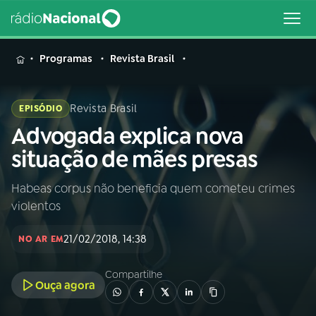
MENU
Programas
Revista Brasil
Revista Brasil
EPISÓDIO
Advogada explica nova
Buscar
na
situação de mães presas
Rádio
Buscar
Nacional
Habeas corpus não beneficia quem cometeu crimes
violentos
AO VIVO
21/02/2018, 14:38
NO AR EM
01
INÍCIO
Compartilhe
Ouça agora
02
A RÁDIO