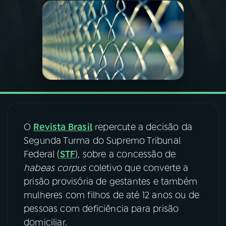
03
PROGRAMAÇÃO
04
PROGRAMAS
05
PODCASTS
06
VIDEOCASTS
O
Revista Brasil
repercute a decisão da
Segunda Turma do Supremo Tribunal
Federal (
STF
), sobre a concessão de
07
ÚLTIMAS
habeas corpus
coletivo que converte a
prisão provisória de gestantes e também
08
FESTIVAL DE MÚSICA
mulheres com filhos de até 12 anos ou de
pessoas com deficiência para prisão
domiciliar.
ACOMPANHE A RÁDIO NACIONAL