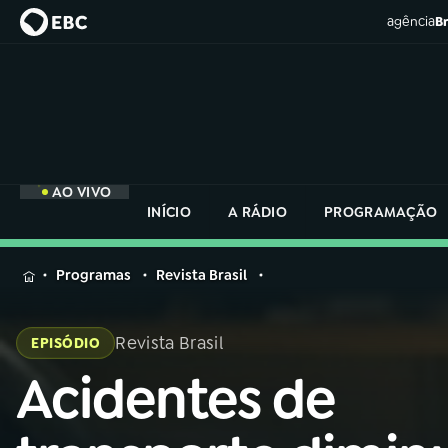
agência
Br
AO VIVO
INÍCIO
A RÁDIO
PROGRAMAÇÃO
MENU
Programas
Revista Brasil
Buscar
na
Revista Brasil
EPISÓDIO
Rádio
Buscar
Nacional
Acidentes de
Buscar
na
Rádio
AO VIVO