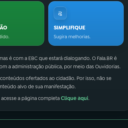
ÇÃO
SIMPLIFIQUE
dido.
Sugira melhorias.
 mas é com a EBC que estará dialogando. O Fala.BR é
m a administração pública, por meio das Ouvidorias.
 conteúdos ofertados ao cidadão. Por isso, não se
onteúdo alvo de sua manifestação.
Clique aqui
, acesse a página completa
.