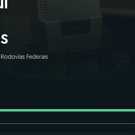
ui
as
s Rodovias Federais