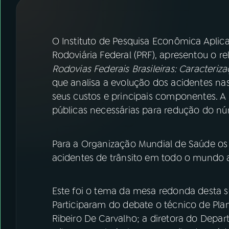
07
ÚLTIMAS
08
FESTIVAL DE MÚSICA
O Instituto de Pesquisa Econômica Aplica
Rodoviária Federal (PRF), apresentou o r
Rodovias Federais Brasileiras: Caracteri
ACOMPANHE A RÁDIO NACIONAL
que analisa a evolução dos acidentes nas 
YouTube
Facebook
seus custos e principais componentes. A 
públicas necessárias para redução do nú
Instagram
X
TikTok
Para a Organização Mundial de Saúde os
acidentes de trânsito em todo o mundo a
Este foi o tema da mesa redonda desta sex
Participaram do debate o técnico de Pla
Ribeiro De Carvalho; a diretora do Depa