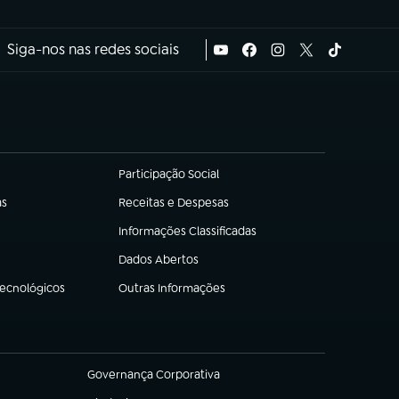
Siga-nos nas redes sociais
Participação Social
(abre em nova aba)
as
Receitas e Despesas
(abre em nova aba)
Informações Classificadas
(abre em nova aba)
Dados Abertos
(abre em nova aba)
Tecnológicos
Outras Informações
(abre em nova aba)
Governança Corporativa
(abre em nova aba)