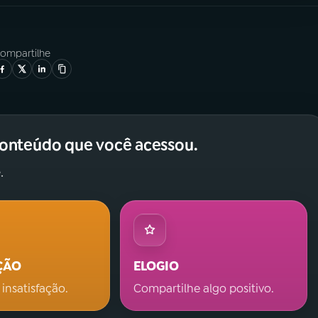
ompartilhe
conteúdo que você acessou.
.
ÇÃO
ELOGIO
 insatisfação.
Compartilhe algo positivo.