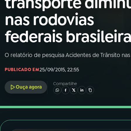
transporte dimin
Nacional
nas rodovias
01
INÍCIO
federais brasileir
02
A RÁDIO
O relatório de pesquisa Acidentes de Trânsito na
03
PROGRAMAÇÃO
25/09/2015, 22:55
PUBLICADO EM
04
PROGRAMAS
Compartilhe
Ouça agora
05
PODCASTS
06
VIDEOCASTS