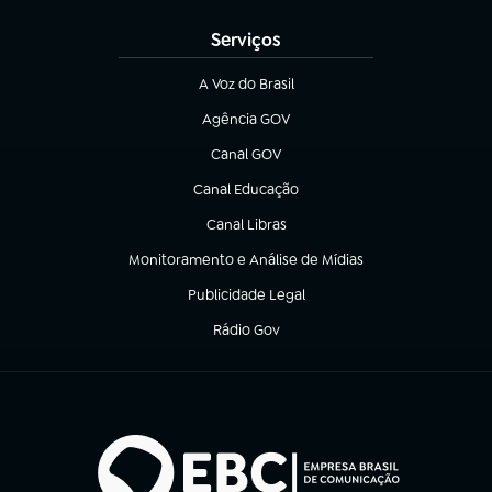
Serviços
A Voz do Brasil
(abre em nova aba)
Agência GOV
(abre em nova aba)
Canal GOV
(abre em nova aba)
Canal Educação
(abre em nova aba)
Canal Libras
(abre em nova aba)
Monitoramento e Análise de Mídias
(abre em nova aba)
Publicidade Legal
(abre em nova aba)
Rádio Gov
(abre em nova aba)