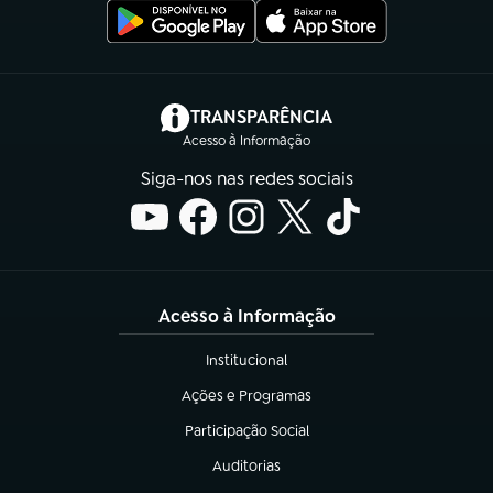
(abre em nova aba)
TRANSPARÊNCIA
Acesso à Informação
Siga-nos nas redes sociais
Acesso à Informação
Institucional
(abre em nova aba)
Ações e Programas
(abre em nova aba)
Participação Social
(abre em nova aba)
Auditorias
(abre em nova aba)