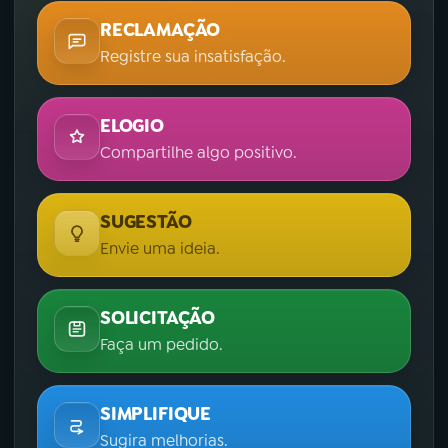
RECLAMAÇÃO
Registre sua insatisfação.
ELOGIO
Compartilhe algo positivo.
SUGESTÃO
Envie uma ideia.
SOLICITAÇÃO
Faça um pedido.
SIMPLIFIQUE
Sugira melhorias.