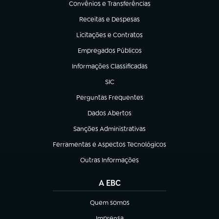
Convênios e Transferências
(abre em nova aba)
Receitas e Despesas
(abre em nova aba)
Licitações e Contratos
(abre em nova aba)
Empregados Públicos
(abre em nova aba)
Informações Classificadas
(abre em nova aba)
SIC
(abre em nova aba)
Perguntas Frequentes
(abre em nova aba)
Dados Abertos
(abre em nova aba)
Sanções Administrativas
(abre em nova aba)
Ferramentas e Aspectos Tecnológicos
(abre em nova aba)
Outras Informações
(abre em nova aba)
A EBC
Quem somos
(abre em nova aba)
Imprensa