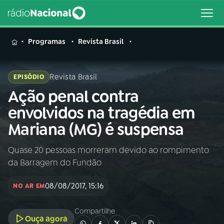
MENU
Programas
Revista Brasil
Revista Brasil
EPISÓDIO
Ação penal contra
Buscar
na
envolvidos na tragédia em
Rádio
Buscar
Mariana (MG) é suspensa
Nacional
Quase 20 pessoas morreram devido ao rompimento
AO VIVO
da Barragem do Fundão
01
INÍCIO
08/08/2017, 15:16
NO AR EM
Compartilhe
02
A RÁDIO
Ouça agora