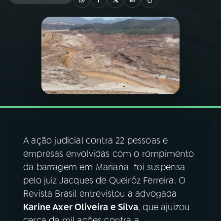
03
PROGRAMAÇÃO
04
PROGRAMAS
05
PODCASTS
06
VIDEOCASTS
A ação judicial contra 22 pessoas e
empresas envolvidas com o rompimento
07
ÚLTIMAS
da barragem em Mariana foi suspensa
pelo juiz Jacques de Queiróz Ferreira. O
08
FESTIVAL DE MÚSICA
Revista Brasil entrevistou a advogada
Karine Axer Oliveira e Silva
, que ajuizou
ACOMPANHE A RÁDIO NACIONAL
cerca de mil ações contra a