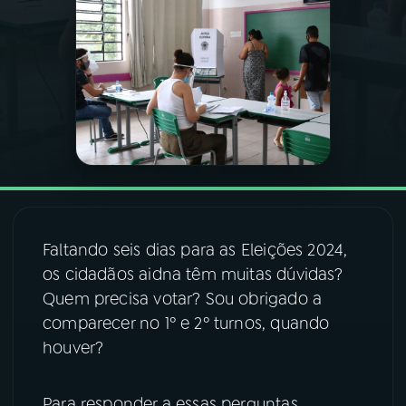
03
PROGRAMAÇÃO
04
PROGRAMAS
05
PODCASTS
06
VIDEOCASTS
Faltando seis dias para as Eleições 2024,
os cidadãos aidna têm muitas dúvidas?
07
ÚLTIMAS
Quem precisa votar? Sou obrigado a
comparecer no 1º e 2º turnos, quando
08
FESTIVAL DE MÚSICA
houver?
ACOMPANHE A RÁDIO NACIONAL
Para responder a essas perguntas,