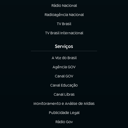
Rádio Nacional
Radioagência Nacional
(abre em nova aba)
TV Brasil
(abre em nova aba)
TV Brasil Internacional
(abre em nova aba)
Serviços
A Voz do Brasil
(abre em nova aba)
Agência GOV
(abre em nova aba)
Canal GOV
(abre em nova aba)
Canal Educação
(abre em nova aba)
Canal Libras
(abre em nova aba)
Monitoramento e Análise de Mídias
(abre em nova aba)
Publicidade Legal
(abre em nova aba)
Rádio Gov
(abre em nova aba)