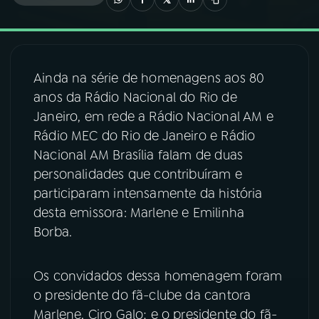
03
PROGRAMAÇÃO
Ainda na série de homenagens aos 80
04
PROGRAMAS
anos da Rádio Nacional do Rio de
Janeiro, em rede a Rádio Nacional AM e
05
PODCASTS
Rádio MEC do Rio de Janeiro e Rádio
Nacional AM Brasília falam de duas
personalidades que contribuíram e
06
VIDEOCASTS
participaram intensamente da história
desta emissora: Marlene e Emilinha
07
ÚLTIMAS
Borba.
08
FESTIVAL DE MÚSICA
Os convidados dessa homenagem foram
o presidente do fã-clube da cantora
Marlene, Ciro Galo; e o presidente do fã-
ACOMPANHE A RÁDIO NACIONAL