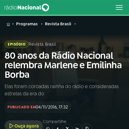
MENU
Programas
Revista Brasil
Revista Brasil
EPISÓDIO
80 anos da Rádio Nacional
Buscar
na
relembra Marlene e Emilinha
Rádio
Buscar
Borba
Nacional
Elas foram coroadas rainha do rádio e consideradas
AO VIVO
estrelas da era do
01
INÍCIO
04/11/2016, 17:32
PUBLICADO EM
Compartilhe
02
A RÁDIO
Ouça agora