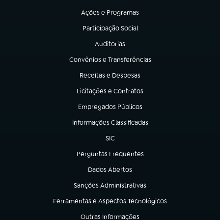
Ações e Programas
(abre em nova aba)
Participação Social
(abre em nova aba)
Auditorias
(abre em nova aba)
Convênios e Transferências
(abre em nova aba)
Receitas e Despesas
(abre em nova aba)
Licitações e Contratos
(abre em nova aba)
Empregados Públicos
(abre em nova aba)
Informações Classificadas
(abre em nova aba)
SIC
(abre em nova aba)
Perguntas Frequentes
(abre em nova aba)
Dados Abertos
(abre em nova aba)
Sanções Administrativas
(abre em nova aba)
Ferramentas e Aspectos Tecnológicos
(abre em nova aba)
Outras Informações
(abre em nova aba)