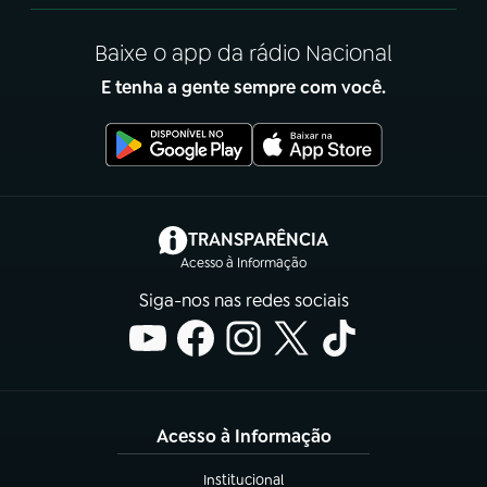
Baixe o app da rádio Nacional
E tenha a gente sempre com você.
(abre em nova aba)
TRANSPARÊNCIA
Acesso à Informação
Siga-nos nas redes sociais
Acesso à Informação
Institucional
(abre em nova aba)