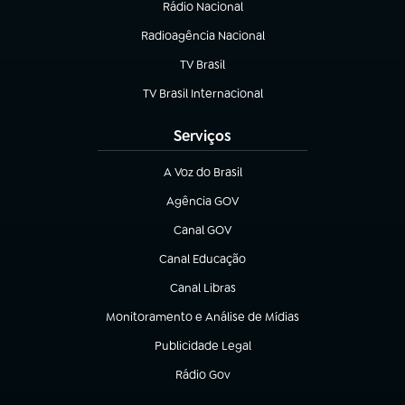
Rádio Nacional
Radioagência Nacional
(abre em nova aba)
TV Brasil
(abre em nova aba)
TV Brasil Internacional
(abre em nova aba)
Serviços
A Voz do Brasil
(abre em nova aba)
Agência GOV
(abre em nova aba)
Canal GOV
(abre em nova aba)
Canal Educação
(abre em nova aba)
Canal Libras
(abre em nova aba)
Monitoramento e Análise de Mídias
(abre em nova aba)
Publicidade Legal
(abre em nova aba)
Rádio Gov
(abre em nova aba)