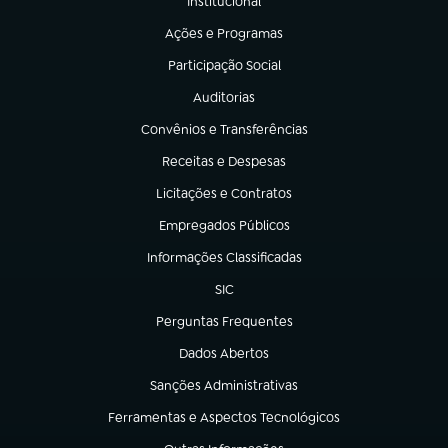
Institucional
(abre em nova aba)
Ações e Programas
(abre em nova aba)
Participação Social
(abre em nova aba)
Auditorias
(abre em nova aba)
Convênios e Transferências
(abre em nova aba)
Receitas e Despesas
(abre em nova aba)
Licitações e Contratos
(abre em nova aba)
Empregados Públicos
(abre em nova aba)
Informações Classificadas
(abre em nova aba)
SIC
(abre em nova aba)
Perguntas Frequentes
(abre em nova aba)
Dados Abertos
(abre em nova aba)
Sanções Administrativas
(abre em nova aba)
Ferramentas e Aspectos Tecnológicos
(abre em nova aba)