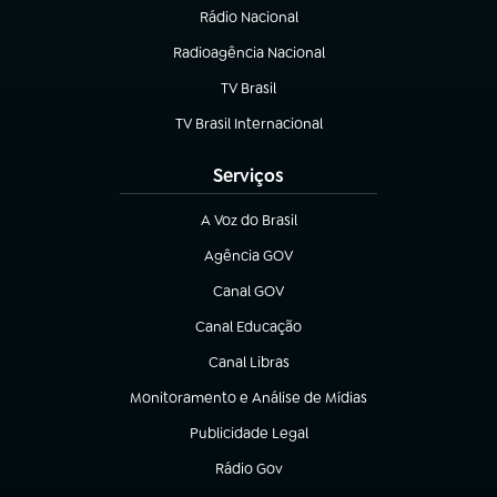
Rádio Nacional
Radioagência Nacional
(abre em nova aba)
TV Brasil
(abre em nova aba)
TV Brasil Internacional
(abre em nova aba)
Serviços
A Voz do Brasil
(abre em nova aba)
Agência GOV
(abre em nova aba)
Canal GOV
(abre em nova aba)
Canal Educação
(abre em nova aba)
Canal Libras
(abre em nova aba)
Monitoramento e Análise de Mídias
(abre em nova aba)
Publicidade Legal
(abre em nova aba)
Rádio Gov
(abre em nova aba)