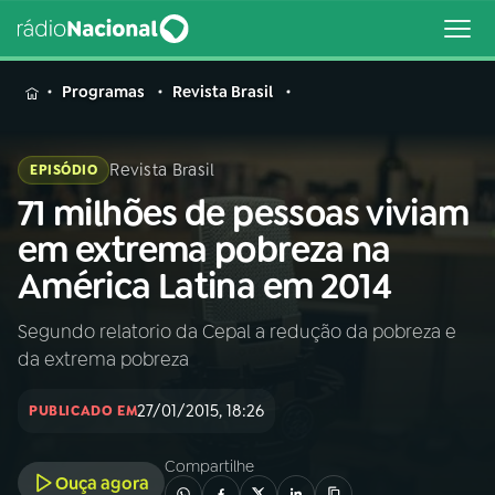
MENU
Programas
Revista Brasil
Revista Brasil
EPISÓDIO
71 milhões de pessoas viviam
Buscar
na
em extrema pobreza na
Rádio
Buscar
América Latina em 2014
Nacional
Segundo relatorio da Cepal a redução da pobreza e
AO VIVO
da extrema pobreza
01
INÍCIO
27/01/2015, 18:26
PUBLICADO EM
Compartilhe
02
A RÁDIO
Ouça agora