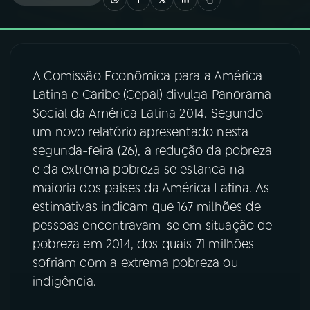
03
PROGRAMAÇÃO
A Comissão Econômica para a América
04
PROGRAMAS
Latina e Caribe (Cepal) divulga Panorama
Social da América Latina 2014. Segundo
05
PODCASTS
um novo relatório apresentado nesta
segunda-feira (26), a redução da pobreza
e da extrema pobreza se estanca na
06
VIDEOCASTS
maioria dos países da América Latina. As
estimativas indicam que 167 milhões de
07
ÚLTIMAS
pessoas encontravam-se em situação de
pobreza em 2014, dos quais 71 milhões
sofriam com a extrema pobreza ou
08
FESTIVAL DE MÚSICA
indigência.
ACOMPANHE A RÁDIO NACIONAL