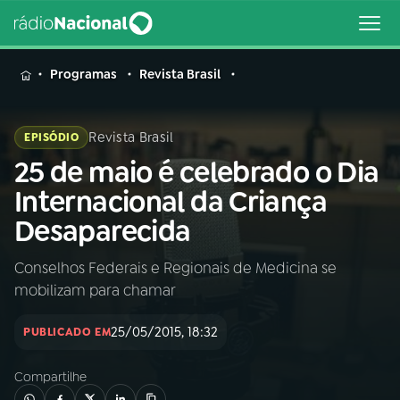
MENU
Programas
Revista Brasil
Revista Brasil
EPISÓDIO
25 de maio é celebrado o Dia
Buscar
na
Internacional da Criança
Rádio
Buscar
Desaparecida
Nacional
Conselhos Federais e Regionais de Medicina se
AO VIVO
mobilizam para chamar
01
INÍCIO
25/05/2015, 18:32
PUBLICADO EM
Compartilhe
02
A RÁDIO