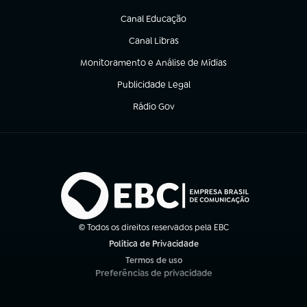
(abre em nova aba)
Canal Educação
(abre em nova aba)
Canal Libras
(abre em nova aba)
Monitoramento e Análise de Mídias
(abre em nova aba)
Publicidade Legal
(abre em nova aba)
Rádio Gov
(abre em nova aba)
© Todos os direitos reservados pela EBC
Política de Privacidade
(abre em nova aba)
Termos de uso
(abre em nova aba)
Preferências de privacidade