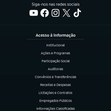
Siga-nos nas redes sociais
Acesso à Informação
Institucional
(abre em nova aba)
Ações e Programas
(abre em nova aba)
Participação Social
(abre em nova aba)
Auditorias
(abre em nova aba)
Convênios e Transferências
(abre em nova aba)
Receitas e Despesas
(abre em nova aba)
Licitações e Contratos
(abre em nova aba)
Empregados Públicos
(abre em nova aba)
Informações Classificadas
(abre em nova aba)