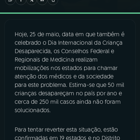
03
PROGRAMAÇÃO
Hoje, 25 de maio, data em que também é
04
PROGRAMAS
celebrado o Dia Internacional da Criança
Desaparecida, os Conselhos Federal e
05
PODCASTS
Regionais de Medicina realizam
mobilizações nos estados para chamar
atenção dos médicos e da sociedade
06
VIDEOCASTS
para este problema. Estima-se que 50 mil
crianças desapareçam no país por ano e
07
ÚLTIMAS
cerca de 250 mil casos ainda não foram
solucionados.
08
FESTIVAL DE MÚSICA
Para tentar reverter esta situação, estão
confirmadas em 19 estados e no Distrito
ACOMPANHE A RÁDIO NACIONAL