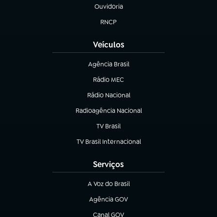
Ouvidoria
(abre em nova aba)
RNCP
(abre em nova aba)
Veículos
Agência Brasil
(abre em nova aba)
Rádio MEC
(abre em nova aba)
Rádio Nacional
Radioagência Nacional
(abre em nova aba)
TV Brasil
(abre em nova aba)
TV Brasil Internacional
(abre em nova aba)
Serviços
A Voz do Brasil
(abre em nova aba)
Agência GOV
(abre em nova aba)
Canal GOV