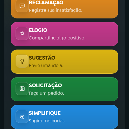
RECLAMAÇÃO
Registre sua insatisfação.
ELOGIO
Compartilhe algo positivo.
SUGESTÃO
Envie uma ideia.
SOLICITAÇÃO
Faça um pedido.
SIMPLIFIQUE
Sugira melhorias.