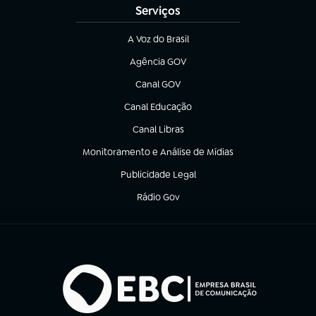
Serviços
A Voz do Brasil
(abre em nova aba)
Agência GOV
(abre em nova aba)
Canal GOV
(abre em nova aba)
Canal Educação
(abre em nova aba)
Canal Libras
(abre em nova aba)
Monitoramento e Análise de Mídias
(abre em nova aba)
Publicidade Legal
(abre em nova aba)
Rádio Gov
(abre em nova aba)