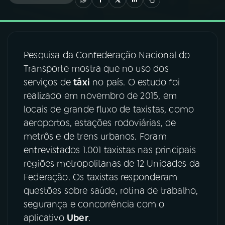
03
PROGRAMAÇÃO
Pesquisa da Confederação Nacional do
04
PROGRAMAS
Transporte mostra que no uso dos
serviços de
táxi
no país. O estudo foi
05
PODCASTS
realizado em novembro de 2015, em
locais de grande fluxo de taxistas, como
aeroportos, estações rodoviárias, de
06
VIDEOCASTS
metrôs e de trens urbanos. Foram
entrevistados 1.001 taxistas nas principais
07
ÚLTIMAS
regiões metropolitanas de 12 Unidades da
Federação. Os taxistas responderam
questões sobre saúde, rotina de trabalho,
08
FESTIVAL DE MÚSICA
segurança e concorrência com o
aplicativo
Uber
.
ACOMPANHE A RÁDIO NACIONAL