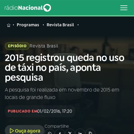
MENU
Programas
Revista Brasil
Revista Brasil
EPISÓDIO
2015 registrou queda no uso
Buscar
na
de táxi no país, aponta
Rádio
Buscar
pesquisa
Nacional
A pesquisa foi realizada em novembro de 2015 em
AO VIVO
locais de grande fluxo
01
INÍCIO
01/02/2016, 17:20
PUBLICADO EM
Compartilhe
02
A RÁDIO
Ouça agora