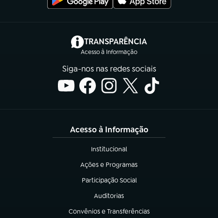
(abre em nova aba)
TRANSPARÊNCIA
Acesso à Informação
Siga-nos nas redes sociais
Acesso à Informação
Institucional
(abre em nova aba)
Ações e Programas
(abre em nova aba)
Participação Social
(abre em nova aba)
Auditorias
(abre em nova aba)
Convênios e Transferências
(abre em nova aba)