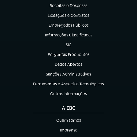
Receitas e Despesas
(abre em nova aba)
Licitações e Contratos
(abre em nova aba)
Empregados Públicos
(abre em nova aba)
Informações Classificadas
(abre em nova aba)
SIC
(abre em nova aba)
Perguntas Frequentes
(abre em nova aba)
Dados Abertos
(abre em nova aba)
Sanções Administrativas
(abre em nova aba)
Ferramentas e Aspectos Tecnológicos
(abre em nova aba)
Outras Informações
(abre em nova aba)
A EBC
Quem somos
(abre em nova aba)
Imprensa
(abre em nova aba)