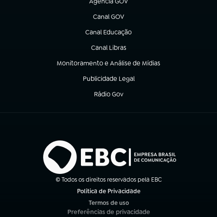
Agência GOV
(abre em nova aba)
Canal GOV
(abre em nova aba)
Canal Educação
(abre em nova aba)
Canal Libras
(abre em nova aba)
Monitoramento e Análise de Mídias
(abre em nova aba)
Publicidade Legal
(abre em nova aba)
Rádio Gov
(abre em nova aba)
© Todos os direitos reservados pela EBC
Política de Privacidade
(abre em nova aba)
Termos de uso
(abre em nova aba)
Preferências de privacidade