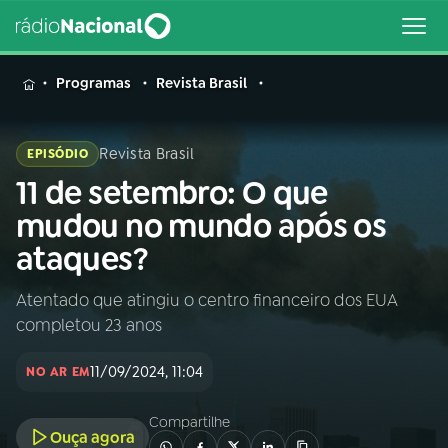
MENU
Programas
Revista Brasil
Revista Brasil
EPISÓDIO
11 de setembro: O que
Buscar
na
mudou no mundo após os
Rádio
Buscar
ataques?
Nacional
Atentado que atingiu o centro financeiro dos EUA
AO VIVO
completou 23 anos
01
INÍCIO
11/09/2024, 11:04
NO AR EM
Compartilhe
02
A RÁDIO
Ouça agora