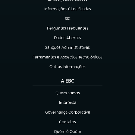
(abre em nova aba)
Informações Classificadas
(abre em nova aba)
SIC
(abre em nova aba)
Perguntas Frequentes
(abre em nova aba)
Dados Abertos
(abre em nova aba)
Sanções Administrativas
(abre em nova aba)
Ferramentas e Aspectos Tecnológicos
(abre em nova aba)
Outras Informações
(abre em nova aba)
A EBC
Quem somos
(abre em nova aba)
Imprensa
(abre em nova aba)
Governança Corporativa
(abre em nova aba)
Contatos
(abre em nova aba)
Quem é Quem
(abre em nova aba)