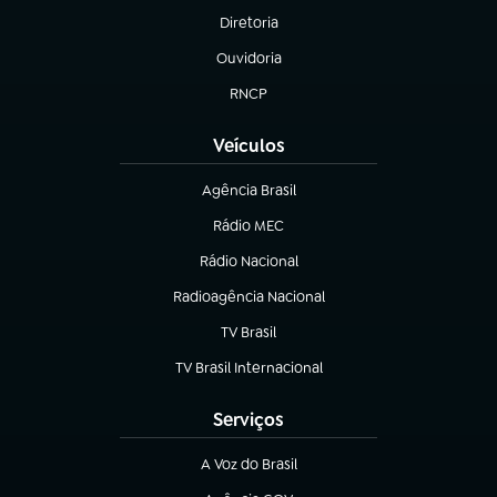
Diretoria
(abre em nova aba)
Ouvidoria
(abre em nova aba)
RNCP
(abre em nova aba)
Veículos
Agência Brasil
(abre em nova aba)
Rádio MEC
(abre em nova aba)
Rádio Nacional
Radioagência Nacional
(abre em nova aba)
TV Brasil
(abre em nova aba)
TV Brasil Internacional
(abre em nova aba)
Serviços
A Voz do Brasil
(abre em nova aba)