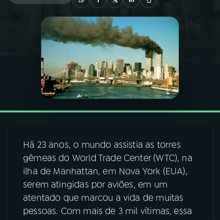
03
PROGRAMAÇÃO
04
PROGRAMAS
05
PODCASTS
06
VIDEOCASTS
Há 23 anos, o mundo assistia as torres
07
ÚLTIMAS
gêmeas do World Trade Center (WTC), na
ilha de Manhattan, em Nova York (EUA),
serem atingidas por aviões, em um
08
FESTIVAL DE MÚSICA
atentado que marcou a vida de muitas
pessoas. Com mais de 3 mil vítimas, essa
ACOMPANHE A RÁDIO NACIONAL