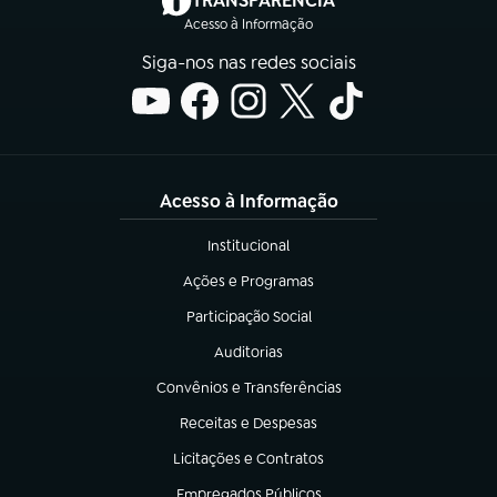
TRANSPARÊNCIA
Acesso à Informação
Siga-nos nas redes sociais
Acesso à Informação
Institucional
(abre em nova aba)
Ações e Programas
(abre em nova aba)
Participação Social
(abre em nova aba)
Auditorias
(abre em nova aba)
Convênios e Transferências
(abre em nova aba)
Receitas e Despesas
(abre em nova aba)
Licitações e Contratos
(abre em nova aba)
Empregados Públicos