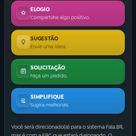
ELOGIO
Compartilhe algo positivo.
SUGESTÃO
Envie uma ideia.
SOLICITAÇÃO
Faça um pedido.
SIMPLIFIQUE
Sugira melhorias.
Você será direcionado(a) para o sistema Fala.BR,
mas é com a EBC que estará dialogando. O