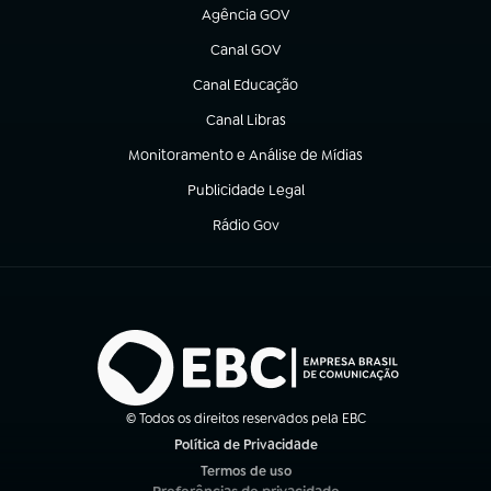
Agência GOV
(abre em nova aba)
Canal GOV
(abre em nova aba)
Canal Educação
(abre em nova aba)
Canal Libras
(abre em nova aba)
Monitoramento e Análise de Mídias
(abre em nova aba)
Publicidade Legal
(abre em nova aba)
Rádio Gov
(abre em nova aba)
© Todos os direitos reservados pela EBC
Política de Privacidade
(abre em nova aba)
Termos de uso
(abre em nova aba)