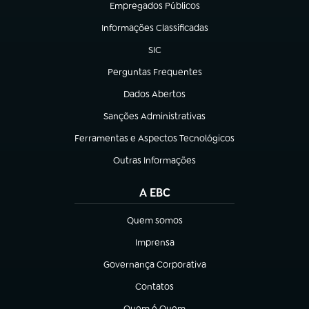
Empregados Públicos
(abre em nova aba)
Informações Classificadas
(abre em nova aba)
SIC
(abre em nova aba)
Perguntas Frequentes
(abre em nova aba)
Dados Abertos
(abre em nova aba)
Sanções Administrativas
(abre em nova aba)
Ferramentas e Aspectos Tecnológicos
(abre em nova aba)
Outras Informações
(abre em nova aba)
A EBC
Quem somos
(abre em nova aba)
Imprensa
(abre em nova aba)
Governança Corporativa
(abre em nova aba)
Contatos
(abre em nova aba)
Quem é Quem