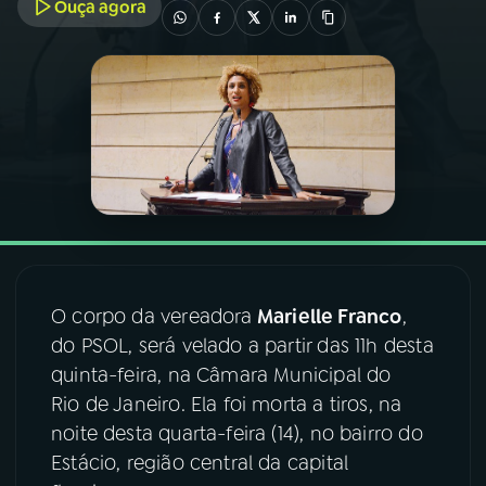
Ouça agora
03
PROGRAMAÇÃO
04
PROGRAMAS
05
PODCASTS
06
VIDEOCASTS
O corpo da vereadora
Marielle Franco
,
07
ÚLTIMAS
do PSOL, será velado a partir das 11h desta
quinta-feira, na Câmara Municipal do
Rio de Janeiro. Ela foi morta a tiros, na
08
FESTIVAL DE MÚSICA
noite desta quarta-feira (14), no bairro do
Estácio, região central da capital
ACOMPANHE A RÁDIO NACIONAL