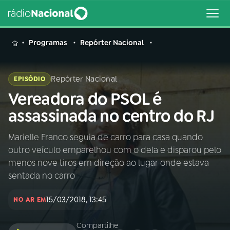
MENU
Programas
Repórter Nacional
Repórter Nacional
EPISÓDIO
Vereadora do PSOL é
Buscar
na
assassinada no centro do RJ
Rádio
Buscar
Nacional
Marielle Franco seguia de carro para casa quando
outro veículo emparelhou com o dela e disparou pelo
AO VIVO
menos nove tiros em direção ao lugar onde estava
sentada no carro
01
INÍCIO
15/03/2018, 13:45
NO AR EM
02
A RÁDIO
Compartilhe