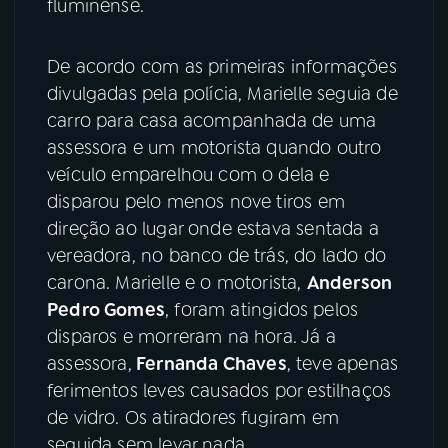
fluminense.
YouTube
Facebook
De acordo com as primeiras informações
Instagram
X
divulgadas pela polícia, Marielle seguia de
carro para casa acompanhada de uma
TikTok
assessora e um motorista quando outro
veículo emparelhou com o dela e
disparou pelo menos nove tiros em
direção ao lugar onde estava sentada a
vereadora, no banco de trás, do lado do
carona. Marielle e o motorista,
Anderson
Pedro Gomes
, foram atingidos pelos
disparos e morreram na hora. Já a
assessora,
Fernanda Chaves
, teve apenas
ferimentos leves causados por estilhaços
de vidro. Os atiradores fugiram em
seguida sem levar nada.