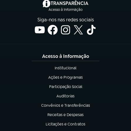
(abre em nova aba)
TRANSPARÊNCIA
Acesso à Informação
Siga-nos nas redes sociais
Acesso à Informação
Institucional
(abre em nova aba)
Ações e Programas
(abre em nova aba)
Participação Social
(abre em nova aba)
Auditorias
(abre em nova aba)
Convênios e Transferências
(abre em nova aba)
Receitas e Despesas
(abre em nova aba)
Licitações e Contratos
(abre em nova aba)