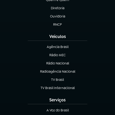
(abre em nova aba)
Diretoria
(abre em nova aba)
Ouvidoria
(abre em nova aba)
RNCP
(abre em nova aba)
Veículos
Agência Brasil
(abre em nova aba)
Rádio MEC
(abre em nova aba)
Rádio Nacional
Radioagência Nacional
(abre em nova aba)
TV Brasil
(abre em nova aba)
TV Brasil Internacional
(abre em nova aba)
Serviços
A Voz do Brasil
(abre em nova aba)