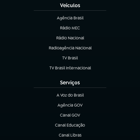
Veículos
Agência Brasil
(abre em nova aba)
Rádio MEC
(abre em nova aba)
Rádio Nacional
Radioagência Nacional
(abre em nova aba)
TV Brasil
(abre em nova aba)
TV Brasil Internacional
(abre em nova aba)
Serviços
A Voz do Brasil
(abre em nova aba)
Agência GOV
(abre em nova aba)
Canal GOV
(abre em nova aba)
Canal Educação
(abre em nova aba)
Canal Libras
(abre em nova aba)