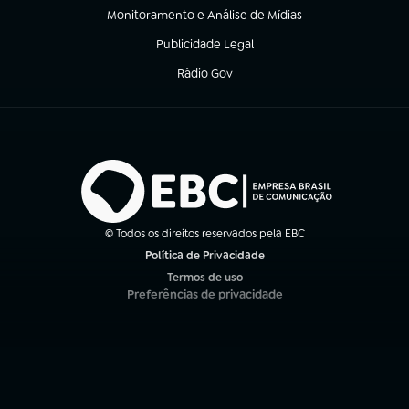
Monitoramento e Análise de Mídias
(abre em nova aba)
Publicidade Legal
(abre em nova aba)
Rádio Gov
(abre em nova aba)
© Todos os direitos reservados pela EBC
Política de Privacidade
(abre em nova aba)
Termos de uso
(abre em nova aba)
Preferências de privacidade