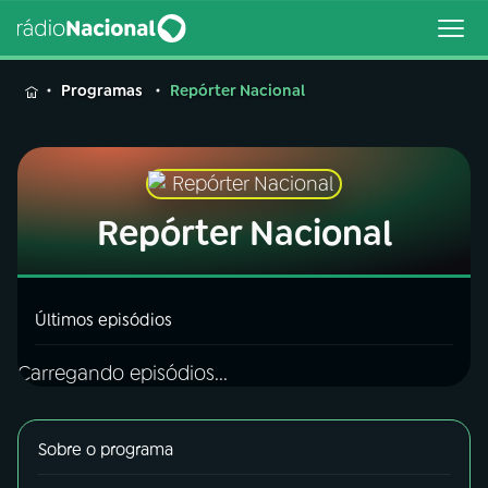
MENU
Programas
Repórter Nacional
Buscar
Repórter Nacional
na
Rádio
Buscar
Nacional
Últimos episódios
AO VIVO
Carregando episódios...
01
INÍCIO
Sobre o programa
02
A RÁDIO