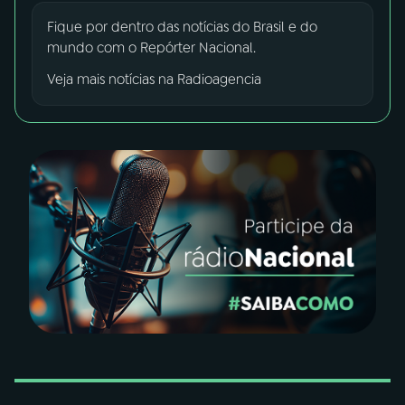
Fique por dentro das notícias do Brasil e do
03
PROGRAMAÇÃO
mundo com o Repórter Nacional.
Veja mais notícias na Radioagencia
04
PROGRAMAS
05
PODCASTS
06
VIDEOCASTS
07
ÚLTIMAS
08
FESTIVAL DE MÚSICA
ACOMPANHE A RÁDIO NACIONAL