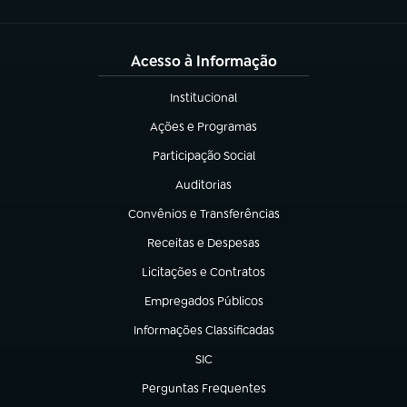
Acesso à Informação
Institucional
(abre em nova aba)
Ações e Programas
(abre em nova aba)
Participação Social
(abre em nova aba)
Auditorias
(abre em nova aba)
Convênios e Transferências
(abre em nova aba)
Receitas e Despesas
(abre em nova aba)
Licitações e Contratos
(abre em nova aba)
Empregados Públicos
(abre em nova aba)
Informações Classificadas
(abre em nova aba)
SIC
(abre em nova aba)
Perguntas Frequentes
(abre em nova aba)