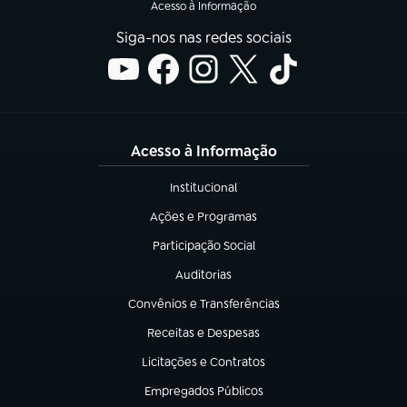
Acesso à Informação
Siga-nos nas redes sociais
Acesso à Informação
Institucional
(abre em nova aba)
Ações e Programas
(abre em nova aba)
Participação Social
(abre em nova aba)
Auditorias
(abre em nova aba)
Convênios e Transferências
(abre em nova aba)
Receitas e Despesas
(abre em nova aba)
Licitações e Contratos
(abre em nova aba)
Empregados Públicos
(abre em nova aba)