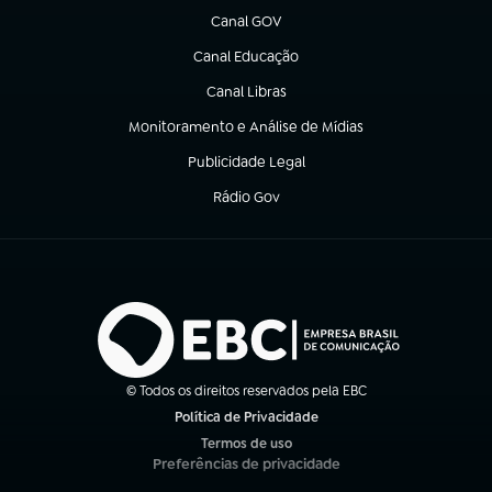
Canal GOV
(abre em nova aba)
Canal Educação
(abre em nova aba)
Canal Libras
(abre em nova aba)
Monitoramento e Análise de Mídias
(abre em nova aba)
Publicidade Legal
(abre em nova aba)
Rádio Gov
(abre em nova aba)
© Todos os direitos reservados pela EBC
Política de Privacidade
(abre em nova aba)
Termos de uso
(abre em nova aba)
Preferências de privacidade