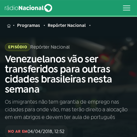
MENU
Programas
Repórter Nacional
Repórter Nacional
EPISÓDIO
Venezuelanos vão ser
Buscar
na
transferidos para outras
Rádio
Buscar
cidades brasileiras nesta
Nacional
semana
AO VIVO
Os imigrantes não tem garantia de emprego nas
cidades para onde vão, mas terão direito a alocação
01
INÍCIO
em em abrigos e devem ter aula de português
04/04/2018, 12:52
02
A RÁDIO
NO AR EM