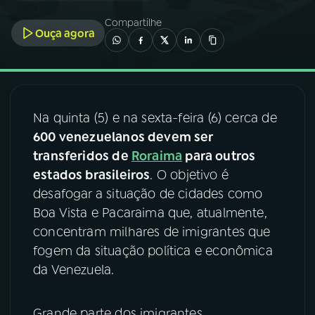
Compartilhe
Ouça agora
03
PROGRAMAÇÃO
04
PROGRAMAS
Na quinta (5) e na sexta-feira (6) cerca de
05
PODCASTS
600 venezuelanos devem ser
transferidos de
Roraima
para outros
estados brasileiros
06
VIDEOCASTS
. O objetivo é
desafogar a situação de cidades como
Boa Vista e Pacaraima que, atualmente,
07
ÚLTIMAS
concentram milhares de imigrantes que
fogem da situação política e econômica
08
FESTIVAL DE MÚSICA
da Venezuela.
ACOMPANHE A RÁDIO NACIONAL
Grande parte dos imigrantes