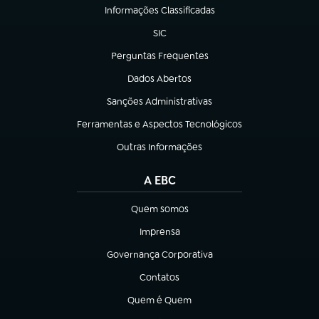
Informações Classificadas
(abre em nova aba)
SIC
(abre em nova aba)
Perguntas Frequentes
(abre em nova aba)
Dados Abertos
(abre em nova aba)
Sanções Administrativas
(abre em nova aba)
Ferramentas e Aspectos Tecnológicos
(abre em nova aba)
Outras Informações
(abre em nova aba)
A EBC
Quem somos
(abre em nova aba)
Imprensa
(abre em nova aba)
Governança Corporativa
(abre em nova aba)
Contatos
(abre em nova aba)
Quem é Quem
(abre em nova aba)