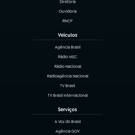
Diretoria
(abre em nova aba)
Ouvidoria
(abre em nova aba)
RNCP
(abre em nova aba)
Veículos
Agência Brasil
(abre em nova aba)
Rádio MEC
(abre em nova aba)
Rádio Nacional
Radioagência Nacional
(abre em nova aba)
TV Brasil
(abre em nova aba)
TV Brasil Internacional
(abre em nova aba)
Serviços
A Voz do Brasil
(abre em nova aba)
Agência GOV
(abre em nova aba)