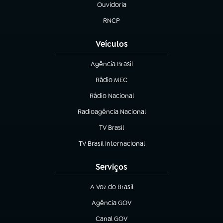
Ouvidoria
(abre em nova aba)
RNCP
(abre em nova aba)
Veículos
Agência Brasil
(abre em nova aba)
Rádio MEC
(abre em nova aba)
Rádio Nacional
Radioagência Nacional
(abre em nova aba)
TV Brasil
(abre em nova aba)
TV Brasil Internacional
(abre em nova aba)
Serviços
A Voz do Brasil
(abre em nova aba)
Agência GOV
(abre em nova aba)
Canal GOV
(abre em nova aba)