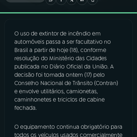
03
PROGRAMAÇÃO
O uso de extintor de incêndio em
04
PROGRAMAS
automóveis passa a ser facultativo no
Brasil a partir de hoje (18), conforme
05
PODCASTS
resolução do Ministério das Cidades
publicada no Diário Oficial da União. A
decisão foi tomada ontem (17) pelo
06
VIDEOCASTS
Conselho Nacional de Trânsito (Contran)
e envolve utilitários, camionetas,
07
ÚLTIMAS
caminhonetes e triciclos de cabine
fechada.
08
FESTIVAL DE MÚSICA
O equipamento continua obrigatório para
todos os veículos usados comercialmente
ACOMPANHE A RÁDIO NACIONAL