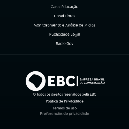
Canal Educação
(abre em nova aba)
Canal Libras
(abre em nova aba)
Monitoramento e Análise de Mídias
(abre em nova aba)
Publicidade Legal
(abre em nova aba)
Rádio Gov
(abre em nova aba)
© Todos os direitos reservados pela EBC
Política de Privacidade
(abre em nova aba)
Termos de uso
(abre em nova aba)
Preferências de privacidade