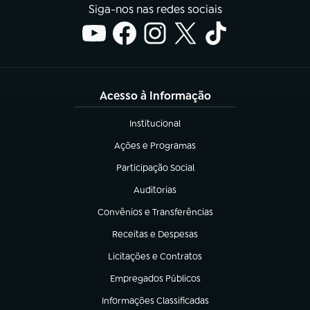
Siga-nos nas redes sociais
Acesso à Informação
Institucional
(abre em nova aba)
Ações e Programas
(abre em nova aba)
Participação Social
(abre em nova aba)
Auditorias
(abre em nova aba)
Convênios e Transferências
(abre em nova aba)
Receitas e Despesas
(abre em nova aba)
Licitações e Contratos
(abre em nova aba)
Empregados Públicos
(abre em nova aba)
Informações Classificadas
(abre em nova aba)