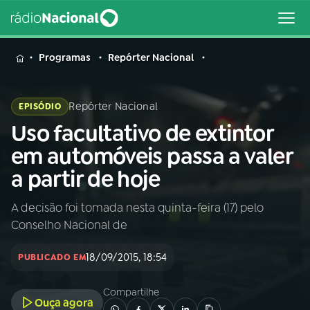
MENU
Programas
Repórter Nacional
Repórter Nacional
EPISÓDIO
Uso facultativo de extintor
Buscar
na
em automóveis passa a valer
Rádio
Buscar
a partir de hoje
Nacional
A decisão foi tomada nesta quinta-feira (17) pelo
AO VIVO
Conselho Nacional de
01
INÍCIO
18/09/2015, 18:54
PUBLICADO EM
Compartilhe
02
A RÁDIO
Ouça agora